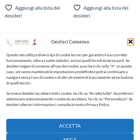
Aggiungi alla lista dei
Aggiungi alla lista dei
desideri
desideri
Gestisci Consenso
Questo sito utilizza diversi tipi di cookie tecnici per garantire il suo corretto
funzionamento, oltre a cookie statistici, inclusi quelli forniti da terze parti. Se
NUOVI ARRIVI
desideri negare il consenso all'uso dei cookie, puoi fare clic sulla "X". In questo
caso, verranno mantenute le impostazioni predefinite e potrai continuare a
navigare senza l'uso di cookie o di altri strumenti di tracciamento ad esclusione
Fiocco nascita
di quelli tecnici.
30,00
€
Se invece desideri accettare tutti i cookie, fai clic su "Accetta tutto". Se preferisci
selezionare autonomamente i cookie da accettare, fai clic su "Personalizza". Se
desideri ulteriori informazioni, consulta la nostra Privacy Policy.
Fiocco nascita
65,00
€
ACCETTA
Fiocco nascita
140,00
€
NEGA