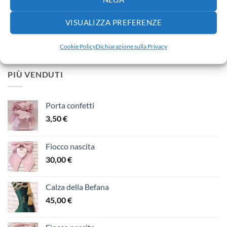
VISUALIZZA PREFERENZE
Lenzuola carrozzina lettino
Fascia
65,00
€
-
110,00
€
Cookie Policy
Dichiarazione sulla Privacy
di
prezzo:
da
PIÙ VENDUTI
65,00 €
a
110,00 €
Porta confetti
3,50
€
Fiocco nascita
30,00
€
Calza della Befana
45,00
€