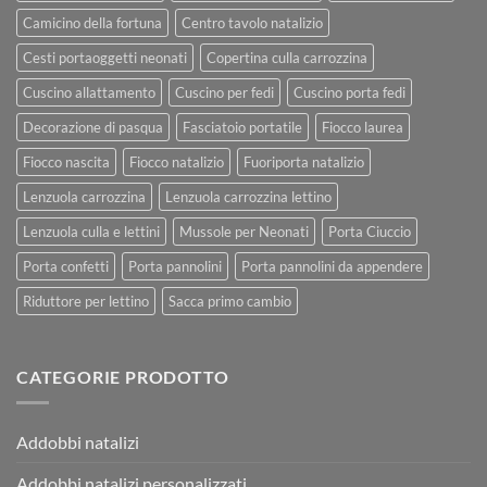
Camicino della fortuna
Centro tavolo natalizio
Cesti portaoggetti neonati
Copertina culla carrozzina
Cuscino allattamento
Cuscino per fedi
Cuscino porta fedi
Decorazione di pasqua
Fasciatoio portatile
Fiocco laurea
Fiocco nascita
Fiocco natalizio
Fuoriporta natalizio
Lenzuola carrozzina
Lenzuola carrozzina lettino
Lenzuola culla e lettini
Mussole per Neonati
Porta Ciuccio
Porta confetti
Porta pannolini
Porta pannolini da appendere
Riduttore per lettino
Sacca primo cambio
CATEGORIE PRODOTTO
Addobbi natalizi
Addobbi natalizi personalizzati