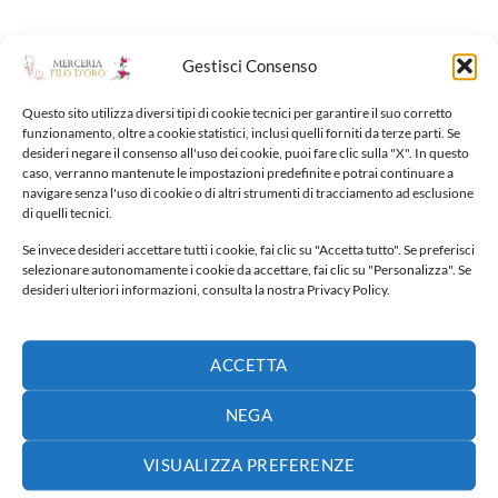
Gestisci Consenso
Questo sito utilizza diversi tipi di cookie tecnici per garantire il suo corretto
NUOVI ARRIVI
funzionamento, oltre a cookie statistici, inclusi quelli forniti da terze parti. Se
desideri negare il consenso all'uso dei cookie, puoi fare clic sulla "X". In questo
caso, verranno mantenute le impostazioni predefinite e potrai continuare a
navigare senza l'uso di cookie o di altri strumenti di tracciamento ad esclusione
Fiocco nascita
di quelli tecnici.
65,00
€
Se invece desideri accettare tutti i cookie, fai clic su "Accetta tutto". Se preferisci
selezionare autonomamente i cookie da accettare, fai clic su "Personalizza". Se
Fiocco nascita
desideri ulteriori informazioni, consulta la nostra Privacy Policy.
40,00
€
ACCETTA
Fiocco nascita
30,00
€
NEGA
Fiocco nascita
VISUALIZZA PREFERENZE
65,00
€