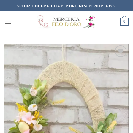
Salta
SPEDIZIONE GRATUITA PER ORDINI SUPERIORI A €89
ai
contenuti
0
Aggiungi
alla lista
dei
desideri