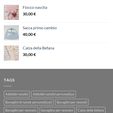
Fiocco nascita
30,00
€
Sacca primo cambio
40,00
€
Calza della Befana
30,00
€
TAGS
Addobbi natalizi
Addobbi natalizi personalizza
Bavaglini di natale personalizzati
Bavaglini per neonati
Bavaglini per neonato
bavaglino per neonato
Calza della befana