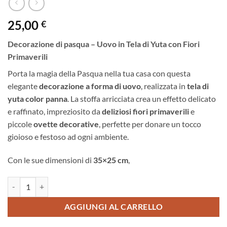
25,00
€
Decorazione di pasqua – Uovo in Tela di Yuta con Fiori
Primaverili
Porta la magia della Pasqua nella tua casa con questa
elegante
decorazione a forma di uovo
, realizzata in
tela di
yuta color panna
. La stoffa arricciata crea un effetto delicato
e raffinato, impreziosito da
deliziosi fiori primaverili
e
piccole
ovette decorative
, perfette per donare un tocco
gioioso e festoso ad ogni ambiente.
Con le sue dimensioni di
35×25 cm
,
Decorazione di pasqua quantità
Alternative:
AGGIUNGI AL CARRELLO