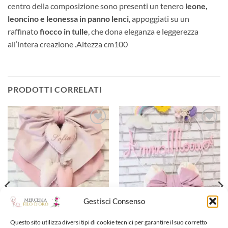
centro della composizione sono presenti un tenero
leone,
leoncino e leonessa in panno lenci
, appoggiati su un
raffinato
fiocco in tulle
, che dona eleganza e leggerezza
all’intera creazione .Altezza cm100
PRODOTTI CORRELATI
Aggiungi
Aggiungi
alla lista
alla lista
dei
dei
desideri
desideri
Gestisci Consenso
Questo sito utilizza diversi tipi di cookie tecnici per garantire il suo corretto