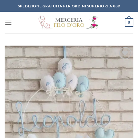
Salta
SPEDIZIONE GRATUITA PER ORDINI SUPERIORI A €89
ai
contenuti
0
Aggiungi
alla lista
dei
desideri