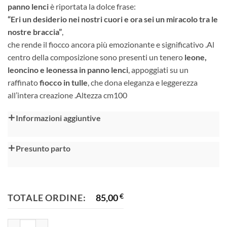
panno lenci
è riportata la dolce frase:
“Eri un desiderio nei nostri cuori e ora sei un miracolo tra le
nostre braccia”
,
che rende il fiocco ancora più emozionante e significativo .Al
centro della composizione sono presenti un tenero
leone,
leoncino e leonessa in panno lenci
, appoggiati su un
raffinato
fiocco in tulle
, che dona eleganza e leggerezza
all’intera creazione .Altezza cm100
Alternative:
Informazioni aggiuntive
Presunto parto
TOTALE ORDINE:
85,00
€
Fiocco nascita quantità