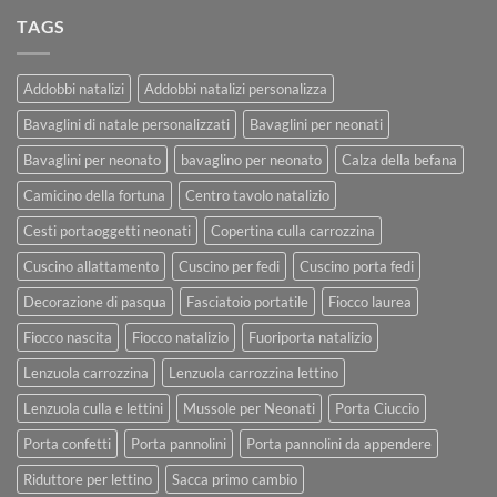
TAGS
Addobbi natalizi
Addobbi natalizi personalizza
Bavaglini di natale personalizzati
Bavaglini per neonati
Bavaglini per neonato
bavaglino per neonato
Calza della befana
Camicino della fortuna
Centro tavolo natalizio
Cesti portaoggetti neonati
Copertina culla carrozzina
Cuscino allattamento
Cuscino per fedi
Cuscino porta fedi
Decorazione di pasqua
Fasciatoio portatile
Fiocco laurea
Fiocco nascita
Fiocco natalizio
Fuoriporta natalizio
Lenzuola carrozzina
Lenzuola carrozzina lettino
Lenzuola culla e lettini
Mussole per Neonati
Porta Ciuccio
Porta confetti
Porta pannolini
Porta pannolini da appendere
Riduttore per lettino
Sacca primo cambio