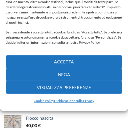
funzionamento, oltre a cookie statistici, inclusi quelli forniti da terze parti. Se
FIOCCO NASCITA
FIOCCO NASCITA
desideri negare il consenso all'uso dei cookie, puoi fare clic sulla "X". In questo
Fiocco nascita
Fiocco nascita
caso, verranno mantenute le impostazioni predefinite e potrai continuare a
50,00
€
70,00
€
navigare senza l'uso di cookie o di altri strumenti di tracciamento ad esclusione
di quelli tecnici.
Aggiungi alla lista dei
Aggiungi alla lista dei
Se invece desideri accettare tutti i cookie, fai clic su "Accetta tutto". Se preferisci
desideri
desideri
selezionare autonomamente i cookie da accettare, fai clic su "Personalizza". Se
desideri ulteriori informazioni, consulta la nostra Privacy Policy.
ACCETTA
NEGA
NUOVI ARRIVI
VISUALIZZA PREFERENZE
Fiocco nascita
Cookie Policy
Dichiarazione sulla Privacy
65,00
€
Fiocco nascita
40,00
€