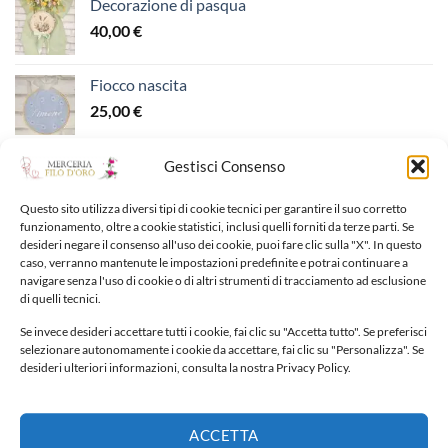
Decorazione di pasqua
40,00
€
Fiocco nascita
25,00
€
Gestisci Consenso
PIÙ QUOTATI
Questo sito utilizza diversi tipi di cookie tecnici per garantire il suo corretto
funzionamento, oltre a cookie statistici, inclusi quelli forniti da terze parti. Se
Fiocco nascita
desideri negare il consenso all'uso dei cookie, puoi fare clic sulla "X". In questo
caso, verranno mantenute le impostazioni predefinite e potrai continuare a
30,00
€
navigare senza l'uso di cookie o di altri strumenti di tracciamento ad esclusione
di quelli tecnici.
Sacca primo cambio
Se invece desideri accettare tutti i cookie, fai clic su "Accetta tutto". Se preferisci
40,00
€
selezionare autonomamente i cookie da accettare, fai clic su "Personalizza". Se
desideri ulteriori informazioni, consulta la nostra Privacy Policy.
Calza della Befana
30,00
€
ACCETTA