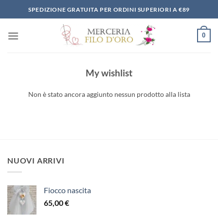
Salta
SPEDIZIONE GRATUITA PER ORDINI SUPERIORI A €89
ai
contenuti
0
My wishlist
Non è stato ancora aggiunto nessun prodotto alla lista
NUOVI ARRIVI
Fiocco nascita
65,00
€