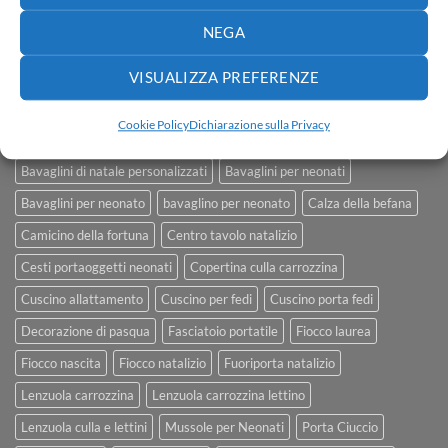
NEGA
VISUALIZZA PREFERENZE
TAGS
Cookie Policy
Dichiarazione sulla Privacy
Addobbi natalizi
Addobbi natalizi personalizza
Bavaglini di natale personalizzati
Bavaglini per neonati
Bavaglini per neonato
bavaglino per neonato
Calza della befana
Camicino della fortuna
Centro tavolo natalizio
Cesti portaoggetti neonati
Copertina culla carrozzina
Cuscino allattamento
Cuscino per fedi
Cuscino porta fedi
Decorazione di pasqua
Fasciatoio portatile
Fiocco laurea
Fiocco nascita
Fiocco natalizio
Fuoriporta natalizio
Lenzuola carrozzina
Lenzuola carrozzina lettino
Lenzuola culla e lettini
Mussole per Neonati
Porta Ciuccio