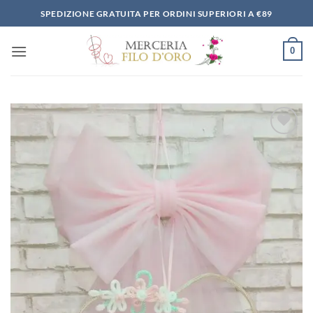
Salta
SPEDIZIONE GRATUITA PER ORDINI SUPERIORI A €89
ai
contenuti
0
Aggiungi
alla lista
dei
desideri