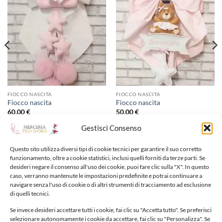
dei
dei
desideri
desideri
FIOCCO NASCITA
FIOCCO NASCITA
Fiocco nascita
Fiocco nascita
60,00
€
50,00
€
Gestisci Consenso
Aggiungi alla lista dei
Aggiungi alla lista dei
desideri
desideri
Questo sito utilizza diversi tipi di cookie tecnici per garantire il suo corretto
funzionamento, oltre a cookie statistici, inclusi quelli forniti da terze parti. Se
desideri negare il consenso all'uso dei cookie, puoi fare clic sulla "X". In questo
caso, verranno mantenute le impostazioni predefinite e potrai continuare a
navigare senza l'uso di cookie o di altri strumenti di tracciamento ad esclusione
di quelli tecnici.
Se invece desideri accettare tutti i cookie, fai clic su "Accetta tutto". Se preferisci
selezionare autonomamente i cookie da accettare, fai clic su "Personalizza". Se
NUOVI ARRIVI