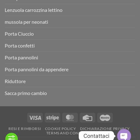
Lenzuola carrozzina lettino
mussola per neonati
Porta Ciuccio
Porta confetti
Porta pannolini
Porta pannolini da appendere
Riduttore
Sacca primo cambio
Visa
Stripe
MasterCard
Credit
Maestro
Card
RESI E RIMBORSI
COOKIE POLICY
DICHIARAZIONE PRIVACY
TERMS AND CONDITIONS
Contattaci