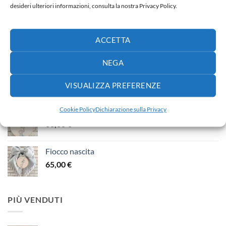
desideri ulteriori informazioni, consulta la nostra Privacy Policy.
Fiocco nascita
ACCETTA
65,00
€
NEGA
Fiocco nascita
40,00
€
VISUALIZZA PREFERENZE
Cookie Policy
Dichiarazione sulla Privacy
Fiocco nascita
30,00
€
Fiocco nascita
65,00
€
PIÙ VENDUTI