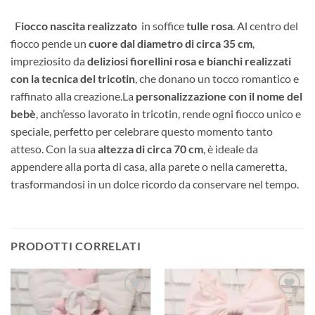
F
iocco nascita realizzato
in soffice
tulle rosa
. Al centro del
fiocco pende un
cuore dal diametro di circa 35 cm
,
impreziosito da
deliziosi fiorellini rosa e bianchi realizzati
con la tecnica del tricotin
, che donano un tocco romantico e
raffinato alla creazione.La
personalizzazione con il nome del
bebè
, anch’esso lavorato in tricotin, rende ogni fiocco unico e
speciale, perfetto per celebrare questo momento tanto
atteso. Con la sua
altezza di circa 70 cm
, è ideale da
appendere alla porta di casa, alla parete o nella cameretta,
trasformandosi in un dolce ricordo da conservare nel tempo.
PRODOTTI CORRELATI
Aggiungi
Aggiungi
alla lista
alla lista