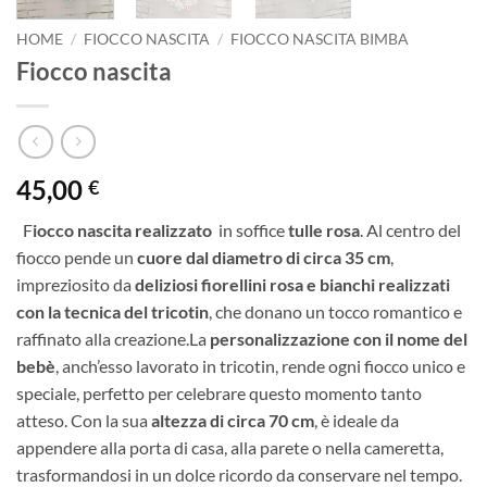
HOME
/
FIOCCO NASCITA
/
FIOCCO NASCITA BIMBA
Fiocco nascita
45,00
€
F
iocco nascita realizzato
in soffice
tulle rosa
. Al centro del
fiocco pende un
cuore dal diametro di circa 35 cm
,
impreziosito da
deliziosi fiorellini rosa e bianchi realizzati
con la tecnica del tricotin
, che donano un tocco romantico e
raffinato alla creazione.La
personalizzazione con il nome del
bebè
, anch’esso lavorato in tricotin, rende ogni fiocco unico e
speciale, perfetto per celebrare questo momento tanto
atteso. Con la sua
altezza di circa 70 cm
, è ideale da
appendere alla porta di casa, alla parete o nella cameretta,
trasformandosi in un dolce ricordo da conservare nel tempo.