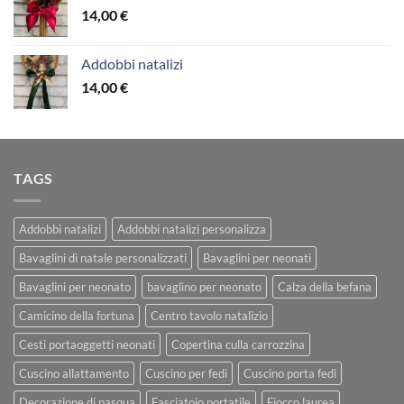
14,00
€
Addobbi natalizi
14,00
€
TAGS
Addobbi natalizi
Addobbi natalizi personalizza
Bavaglini di natale personalizzati
Bavaglini per neonati
Bavaglini per neonato
bavaglino per neonato
Calza della befana
Camicino della fortuna
Centro tavolo natalizio
Cesti portaoggetti neonati
Copertina culla carrozzina
Cuscino allattamento
Cuscino per fedi
Cuscino porta fedi
Decorazione di pasqua
Fasciatoio portatile
Fiocco laurea