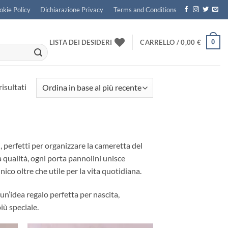
okie Policy
Dichiarazione Privacy
Terms and Conditions
0
LISTA DEI DESIDERI
CARRELLO /
0,00
€
Ordina
risultati
in
base
al
più
i, perfetti per organizzare la cameretta del
recente
a qualità, ogni porta pannolini unisce
ico oltre che utile per la vita quotidiana.
 un’idea regalo perfetta per nascita,
ù speciale.