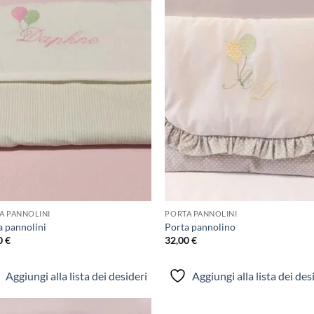
Aggiungi
Aggi
alla lista
alla 
dei
de
desideri
desi
A PANNOLINI
PORTA PANNOLINI
a pannolini
Porta pannolino
0
€
32,00
€
Aggiungi alla lista dei desideri
Aggiungi alla lista dei des