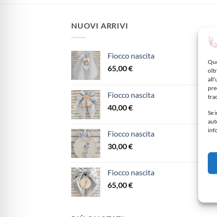
NUOVI ARRIVI
Fiocco nascita
Que
65,00
€
oltr
all
pre
Fiocco nascita
tra
40,00
€
Se i
aut
inf
Fiocco nascita
30,00
€
Fiocco nascita
65,00
€