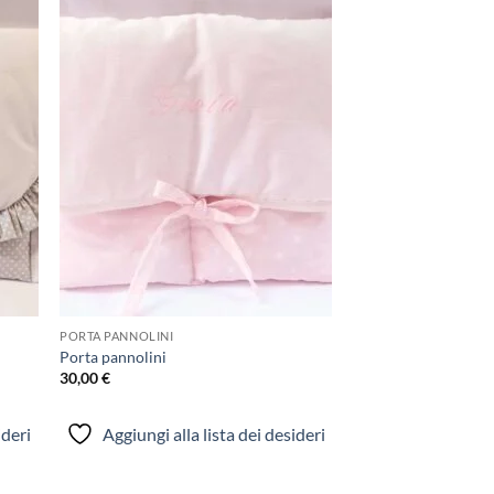
ungi
Aggiungi
lista
alla lista
i
dei
deri
desideri
PORTA PANNOLINI
Porta pannolini
30,00
€
ideri
Aggiungi alla lista dei desideri