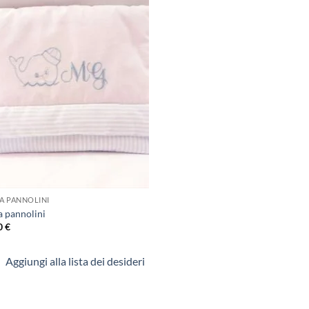
Aggiungi
alla lista
dei
desideri
A PANNOLINI
a pannolini
0
€
Aggiungi alla lista dei desideri