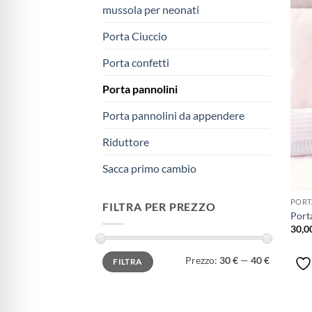
mussola per neonati
Porta Ciuccio
Porta confetti
Porta pannolini
Porta pannolini da appendere
Riduttore
Sacca primo cambio
PORT
FILTRA PER PREZZO
Port
30,0
Prezzo
Prezzo
Prezzo:
30 €
—
40 €
FILTRA
Min
Max