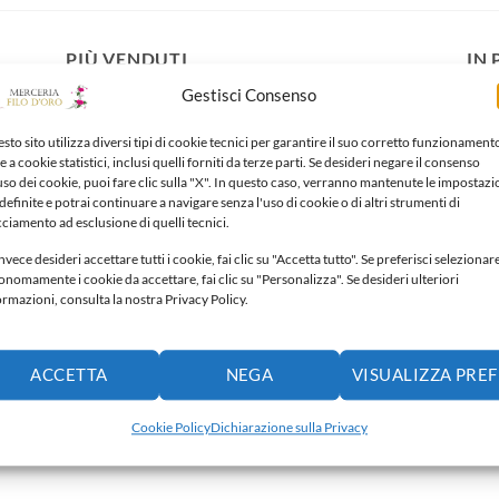
PIÙ VENDUTI
IN
Gestisci Consenso
Porta confetti
sto sito utilizza diversi tipi di cookie tecnici per garantire il suo corretto funzionament
3,50
€
e a cookie statistici, inclusi quelli forniti da terze parti. Se desideri negare il consenso
'uso dei cookie, puoi fare clic sulla "X". In questo caso, verranno mantenute le impostazi
definite e potrai continuare a navigare senza l'uso di cookie o di altri strumenti di
Fiocco nascita
cciamento ad esclusione di quelli tecnici.
30,00
€
nvece desideri accettare tutti i cookie, fai clic su "Accetta tutto". Se preferisci selezionar
onomamente i cookie da accettare, fai clic su "Personalizza". Se desideri ulteriori
ormazioni, consulta la nostra Privacy Policy.
Calza della Befana
45,00
€
ACCETTA
NEGA
VISUALIZZA PRE
Fiocco nascita
65,00
€
Cookie Policy
Dichiarazione sulla Privacy