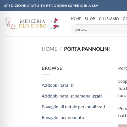
Salta
SPEDIZIONE GRATUITA PER ORDINI SUPERIORI A €89
ai
contenuti
HOME
SHOP
CHI SIAMO
C
Cerca:
HOME
/
PORTA PANNOLINI
BROWSE
Port
Scop
Addobbi natalizi
tuo 
funz
Addobbi natalizi personalizzati
Bavaglini di natale personalizzati
Pers
batt
Bavaglini per neonato