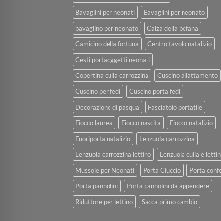
Bavaglini per neonati
Bavaglini per neonato
bavaglino per neonato
Calza della befana
Camicino della fortuna
Centro tavolo natalizio
Cesti portaoggetti neonati
Copertina culla carrozzina
Cuscino allattamento
Cuscino per fedi
Cuscino porta fedi
Decorazione di pasqua
Fasciatoio portatile
Fiocco laurea
Fiocco nascita
Fiocco natalizio
Fuoriporta natalizio
Lenzuola carrozzina
Lenzuola carrozzina lettino
Lenzuola culla e lettin
Mussole per Neonati
Porta Ciuccio
Porta confe
Porta pannolini
Porta pannolini da appendere
Riduttore per lettino
Sacca primo cambio