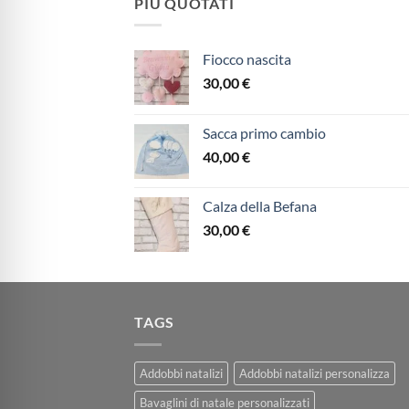
PIÙ QUOTATI
Fiocco nascita
30,00
€
Sacca primo cambio
40,00
€
Calza della Befana
30,00
€
TAGS
Addobbi natalizi
Addobbi natalizi personalizza
Bavaglini di natale personalizzati