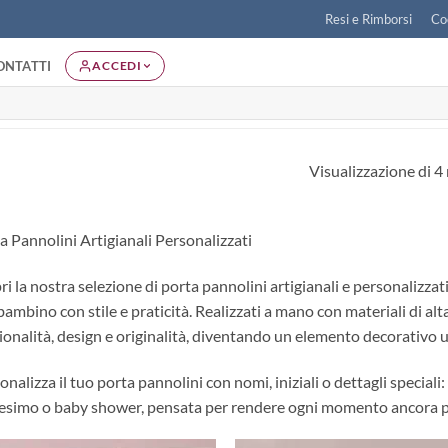
Resi e Rimborsi
Co
ONTATTI
ACCEDI
Visualizzazione di 4 
a Pannolini Artigianali Personalizzati
ri la nostra selezione di porta pannolini artigianali e personalizzat
bambino con stile e praticità. Realizzati a mano con materiali di alt
ionalità, design e originalità, diventando un elemento decorativo un
onalizza il tuo porta pannolini con nomi, iniziali o dettagli speciali:
esimo o baby shower, pensata per rendere ogni momento ancora pi