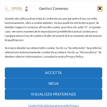
Gestisci Consenso
NUOVI ARRIVI
Questo sito utilizza diversi tipi di cookie tecnici per garantire il suo corretto
funzionamento, oltre a cookie statistici, inclusi quelli forniti da terze parti. Se
desideri negare il consenso all'uso dei cookie, puoi fare clic sulla "X". In questo
Fiocco nascita
caso, verranno mantenute le impostazioni predefinite e potrai continuare a
navigare senza l'uso di cookie o di altri strumenti di tracciamento ad esclusione
30,00
€
di quelli tecnici.
Se invece desideri accettare tutti i cookie, fai clic su "Accetta tutto". Se preferisci
Fiocco nascita
selezionare autonomamente i cookie da accettare, fai clic su "Personalizza". Se
65,00
€
desideri ulteriori informazioni, consulta la nostra Privacy Policy.
Fiocco nascita
ACCETTA
140,00
€
NEGA
Lenzuola carrozzina lettino
Fascia
VISUALIZZA PREFERENZE
65,00
€
-
110,00
€
di
prezzo:
Cookie Policy
Dichiarazione sulla Privacy