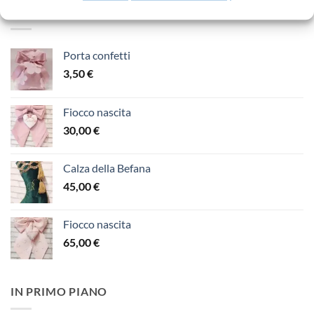
da
PIÙ VENDUTI
65,00 €
a
110,00 €
Porta confetti
3,50
€
Fiocco nascita
30,00
€
Calza della Befana
45,00
€
Fiocco nascita
65,00
€
IN PRIMO PIANO