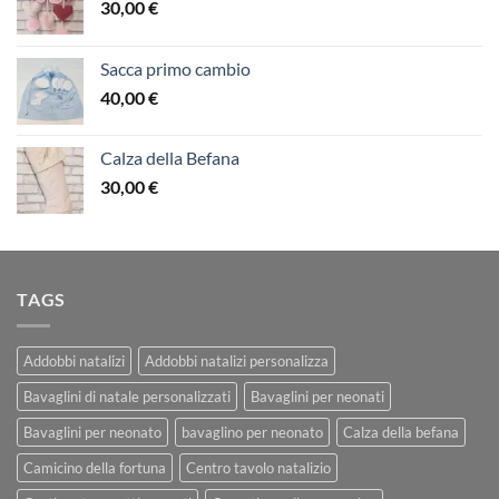
30,00
€
Sacca primo cambio
40,00
€
Calza della Befana
30,00
€
TAGS
Addobbi natalizi
Addobbi natalizi personalizza
Bavaglini di natale personalizzati
Bavaglini per neonati
Bavaglini per neonato
bavaglino per neonato
Calza della befana
Camicino della fortuna
Centro tavolo natalizio