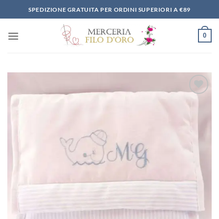
Salta
SPEDIZIONE GRATUITA PER ORDINI SUPERIORI A €89
ai
contenuti
0
Aggiungi
alla lista
dei
desideri