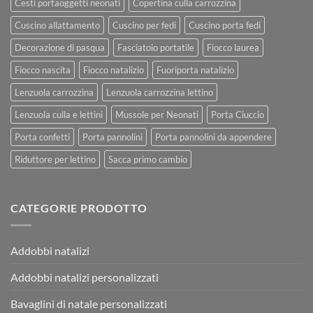
Cesti portaoggetti neonati
Copertina culla carrozzina
Cuscino allattamento
Cuscino per fedi
Cuscino porta fedi
Decorazione di pasqua
Fasciatoio portatile
Fiocco laurea
Fiocco nascita
Fiocco natalizio
Fuoriporta natalizio
Lenzuola carrozzina
Lenzuola carrozzina lettino
Lenzuola culla e lettini
Mussole per Neonati
Porta Ciuccio
Porta confetti
Porta pannolini
Porta pannolini da appendere
Riduttore per lettino
Sacca primo cambio
CATEGORIE PRODOTTO
Addobbi natalizi
Addobbi natalizi personalizzati
Bavaglini di natale personalizzati