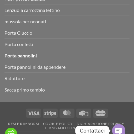
Lenzuola carrozzina lettino
mussola per neonati
Porta Ciuccio
Porta confetti
Porta pannolini
Porta pannolini da appendere
Riduttore
Sacca primo cambio
Visa
Stripe
MasterCard
Credit
Maestro
Card
RESI E RIMBORSI
COOKIE POLICY
DICHIARAZIONE PRIVACY
TERMS AND CONDITIONS
Contattaci