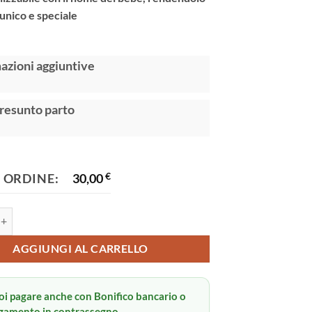
 unico e speciale
:
azioni aggiuntive
resunto parto
 ORDINE:
30,00
€
lini quantità
AGGIUNGI AL CARRELLO
oi pagare anche con Bonifico bancario o
gamento in contrassegno.