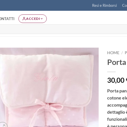
Resi e Rimborsi
Co
ONTATTI
ACCEDI
HOME
/
Porta
Aggiungi
alla lista
dei
30,00
desideri
Porta pann
cotone ele
accompagn
dettaglio
funzionali
è persona