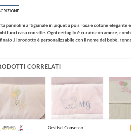
SCRIZIONE
ta pannolini artigianale in piquet a pois rosa e cotone elegante 
bi fuori casa con stile. Ogni dettaglio è curato con amore, comb
finato .Il prodotto è personalizzabile con il nome del bebè, re
RODOTTI CORRELATI
Aggiungi
Aggiungi
alla lista
alla lista
dei
dei
desideri
desideri
Gestisci Consenso