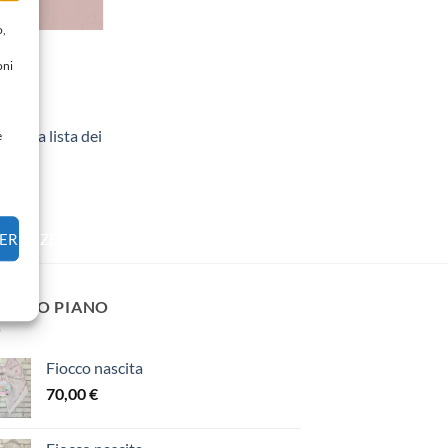
o,
OLINI
lini
oni
gi alla lista dei
e
FERENZE
 PRIMO PIANO
Fiocco nascita
70,00
€