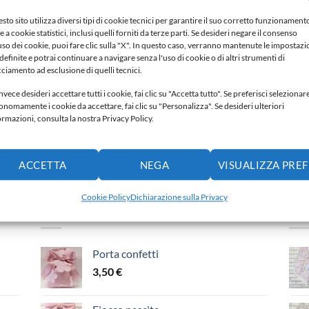
sto sito utilizza diversi tipi di cookie tecnici per garantire il suo corretto funzionament
TA PANNOLINI
PORTA PANNOLINI
PORTA PANN
e a cookie statistici, inclusi quelli forniti da terze parti. Se desideri negare il consenso
ta pannolino
Porta pannolini
Porta panno
'uso dei cookie, puoi fare clic sulla "X". In questo caso, verranno mantenute le impostazi
definite e potrai continuare a navigare senza l'uso di cookie o di altri strumenti di
,00
€
30,00
€
30,00
€
cciamento ad esclusione di quelli tecnici.
Aggiungi alla lista dei
Aggiungi alla lista dei
Aggiun
nvece desideri accettare tutti i cookie, fai clic su "Accetta tutto". Se preferisci selezionar
onomamente i cookie da accettare, fai clic su "Personalizza". Se desideri ulteriori
ideri
desideri
desideri
ormazioni, consulta la nostra Privacy Policy.
ACCETTA
NEGA
VISUALIZZA PRE
Cookie Policy
Dichiarazione sulla Privacy
PIÙ VENDUTI
IN
Porta confetti
3,50
€