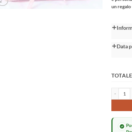
un regalo
Alternative
Inform
Data p
TOTALE
Porta panno
Pu
Pa