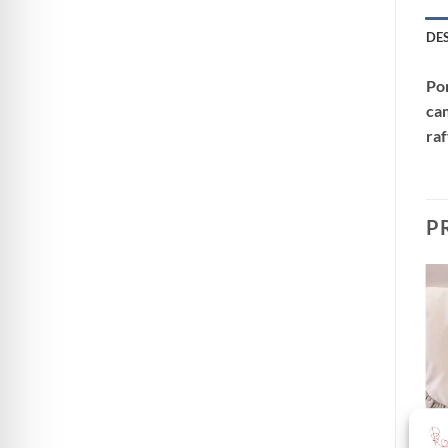
DE
Por
cam
raf
P