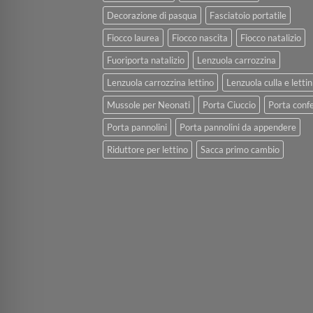
Decorazione di pasqua
Fasciatoio portatile
Fiocco laurea
Fiocco nascita
Fiocco natalizio
Fuoriporta natalizio
Lenzuola carrozzina
Lenzuola carrozzina lettino
Lenzuola culla e lettin
Mussole per Neonati
Porta Ciuccio
Porta confe
Porta pannolini
Porta pannolini da appendere
Riduttore per lettino
Sacca primo cambio