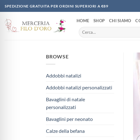
Salta
SPEDIZIONE GRATUITA PER ORDINI SUPERIORI A €89
ai
contenuti
HOME
SHOP
CHI SIAMO
C
Cerca:
BROWSE
Addobbi natalizi
Addobbi natalizi personalizzati
Bavaglini di natale
personalizzati
Bavaglini per neonato
Calze della befana