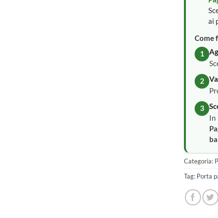
Sce
ai 
Come f
Ag
1
Sc
Va
2
Pr
Sc
3
In
Pa
ba
Categoria:
P
Tag:
Porta p