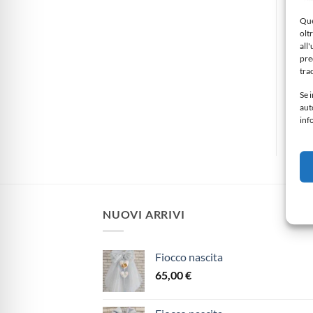
Que
POR
oltr
Por
all
pre
32
tra
Se i
aut
des
inf
NUOVI ARRIVI
Fiocco nascita
65,00
€