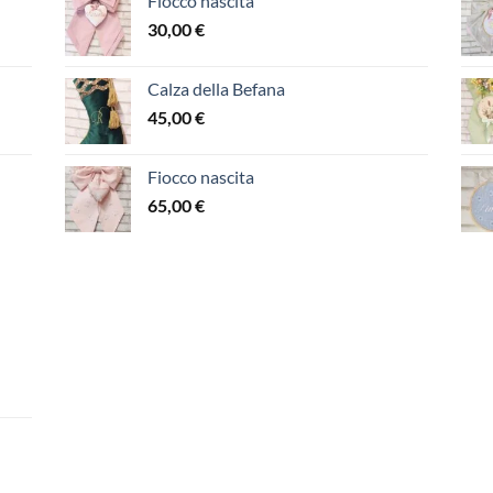
Fiocco nascita
30,00
€
Calza della Befana
45,00
€
Fiocco nascita
65,00
€