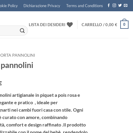
okie Policy
Dichiarazione Privacy
Terms and Conditions
0
LISTA DEI DESIDERI
CARRELLO /
0,00
€
PORTA PANNOLINI
 pannolini
€
olini artigianale in piquet a pois rosa e
gante e pratico , ideale per
arti nei cambi fuori casa con stile. Ogni
 è curato con amore, combinando
tà, comfort e design raffinato .Il prodotto
lizzabile con il nome del bebè, rendendolo