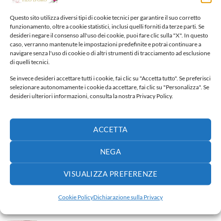
65,00
€
Questo sito utilizza diversi tipi di cookie tecnici per garantire il suo corretto
funzionamento, oltre a cookie statistici, inclusi quelli forniti da terze parti. Se
Fiocco nascita
desideri negare il consenso all'uso dei cookie, puoi fare clic sulla "X". In questo
40,00
€
caso, verranno mantenute le impostazioni predefinite e potrai continuare a
navigare senza l'uso di cookie o di altri strumenti di tracciamento ad esclusione
di quelli tecnici.
Fiocco nascita
Se invece desideri accettare tutti i cookie, fai clic su "Accetta tutto". Se preferisci
30,00
€
selezionare autonomamente i cookie da accettare, fai clic su "Personalizza". Se
desideri ulteriori informazioni, consulta la nostra Privacy Policy.
Fiocco nascita
65,00
€
ACCETTA
NEGA
PIÙ VENDUTI
VISUALIZZA PREFERENZE
Porta confetti
3,50
€
Cookie Policy
Dichiarazione sulla Privacy