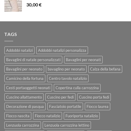
30,00
€
TAGS
Addobbi natalizi
Addobbi natalizi personalizza
Bavaglini di natale personalizzati
Bavaglini per neonati
Bavaglini per neonato
bavaglino per neonato
Calza della befana
Camicino della fortuna
Centro tavolo natalizio
Cesti portaoggetti neonati
Copertina culla carrozzina
Cuscino allattamento
Cuscino per fedi
Cuscino porta fedi
Decorazione di pasqua
Fasciatoio portatile
Fiocco laurea
Fiocco nascita
Fiocco natalizio
Fuoriporta natalizio
Lenzuola carrozzina
Lenzuola carrozzina lettino