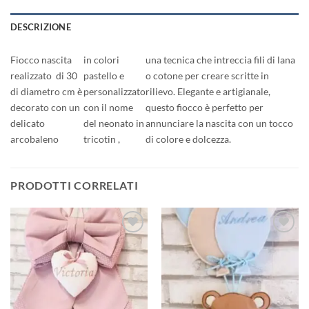
DESCRIZIONE
Fiocco nascita
in colori
una tecnica che intreccia fili di lana
realizzato di 30
pastello e
o cotone per creare scritte in
di diametro cm è
personalizzato
rilievo. Elegante e artigianale,
decorato con un
con il nome
questo fiocco è perfetto per
delicato
del neonato in
annunciare la nascita con un tocco
arcobaleno
tricotin ,
di colore e dolcezza.
PRODOTTI CORRELATI
Aggiungi
Aggiungi
alla lista
alla lista
dei
dei
desideri
desideri