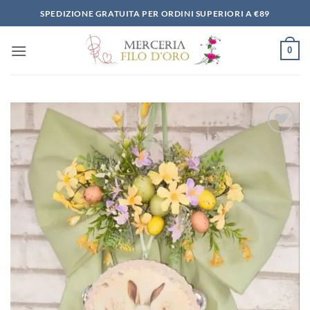
Salta
SPEDIZIONE GRATUITA PER ORDINI SUPERIORI A €89
ai
contenuti
0
Aggiungi
alla lista
dei
desideri