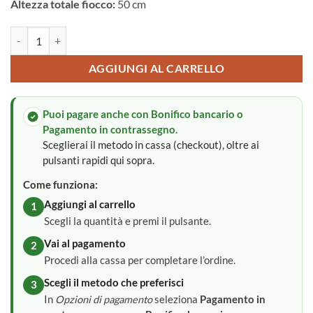
Altezza totale fiocco:
50 cm
Decorazione di pasqua quantità
Alternative:
AGGIUNGI AL CARRELLO
Puoi pagare anche con Bonifico bancario o
Pagamento in contrassegno.
Sceglierai il metodo in cassa (checkout), oltre ai
pulsanti rapidi qui sopra.
Come funziona:
Aggiungi al carrello
1
Scegli la quantità e premi il pulsante.
Vai al pagamento
2
Procedi alla cassa per completare l’ordine.
Scegli il metodo che preferisci
3
In
Opzioni di pagamento
seleziona
Pagamento in