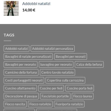
Addobbi natalizi
14,00
€
TAGS
Addobbi natalizi
Addobbi natalizi personalizza
Bavaglini di natale personalizzati
Bavaglini per neonati
Bavaglini per neonato
bavaglino per neonato
Calza della befana
Camicino della fortuna
Centro tavolo natalizio
Cesti portaoggetti neonati
Copertina culla carrozzina
Cuscino allattamento
Cuscino per fedi
Cuscino porta fedi
Decorazione di pasqua
Fasciatoio portatile
Fiocco laurea
Fiocco nascita
Fiocco natalizio
Fuoriporta natalizio