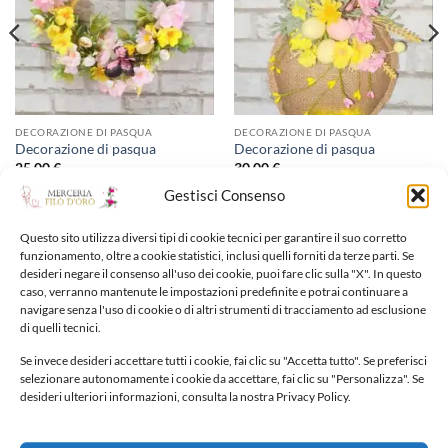
DECORAZIONE DI PASQUA
DECORAZIONE DI PASQUA
Decorazione di pasqua
Decorazione di pasqua
25,00
€
30,00
€
Gestisci Consenso
Aggiungi alla lista dei
Aggiungi alla lista dei
Questo sito utilizza diversi tipi di cookie tecnici per garantire il suo corretto
desideri
desideri
funzionamento, oltre a cookie statistici, inclusi quelli forniti da terze parti. Se
desideri negare il consenso all'uso dei cookie, puoi fare clic sulla "X". In questo
caso, verranno mantenute le impostazioni predefinite e potrai continuare a
navigare senza l'uso di cookie o di altri strumenti di tracciamento ad esclusione
di quelli tecnici.
Se invece desideri accettare tutti i cookie, fai clic su "Accetta tutto". Se preferisci
selezionare autonomamente i cookie da accettare, fai clic su "Personalizza". Se
NUOVI ARRIVI
desideri ulteriori informazioni, consulta la nostra Privacy Policy.