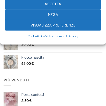
Fiocco nascita
ACCETTA
65,00
€
NEGA
Fiocco nascita
VISUALIZZA PREFERENZE
40,00
€
Cookie Policy
Dichiarazione sulla Privacy
Fiocco nascita
30,00
€
Fiocco nascita
65,00
€
PIÙ VENDUTI
Porta confetti
3,50
€