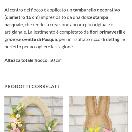
Al centro del fiocco è applicato un
tamburello decorativo
(diametro 16 cm)
impreziosito da una dolce
stampa
pasquale
, che rende la creazione ancora più originale e
artigianale. L’allestimento è completato da
fiori primaverili
e
graziose
ovette di Pasqua
, per un risultato ricco di dettagli e
perfetto per accogliere la stagione.
Altezza totale fiocco:
50 cm
PRODOTTI CORRELATI
Aggiungi
Aggiungi
alla lista
alla lista
dei
dei
desideri
desideri