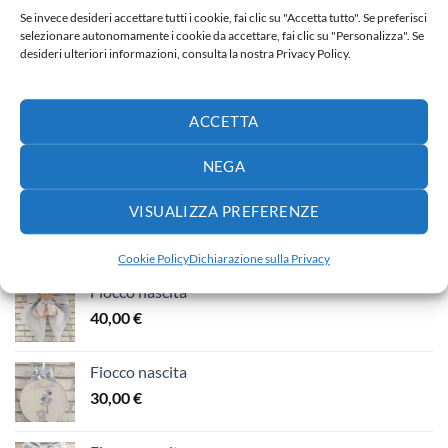
desideri
desideri
Se invece desideri accettare tutti i cookie, fai clic su "Accetta tutto". Se preferisci
selezionare autonomamente i cookie da accettare, fai clic su "Personalizza". Se
desideri ulteriori informazioni, consulta la nostra Privacy Policy.
ACCETTA
NUOVI ARRIVI
NEGA
Fiocco nascita
VISUALIZZA PREFERENZE
65,00
€
Cookie Policy
Dichiarazione sulla Privacy
Fiocco nascita
40,00
€
Fiocco nascita
30,00
€