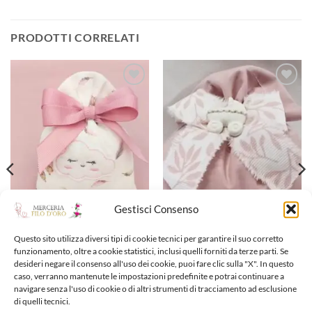
PRODOTTI CORRELATI
Aggiungi
Aggiungi
alla lista
alla lista
dei
dei
desideri
desideri
Gestisci Consenso
Questo sito utilizza diversi tipi di cookie tecnici per garantire il suo corretto
PORTA CONFETTI
PORTA CONFETTI
Porta confetti
Porta confetti
funzionamento, oltre a cookie statistici, inclusi quelli forniti da terze parti. Se
3,90
€
3,70
€
desideri negare il consenso all'uso dei cookie, puoi fare clic sulla "X". In questo
caso, verranno mantenute le impostazioni predefinite e potrai continuare a
navigare senza l'uso di cookie o di altri strumenti di tracciamento ad esclusione
Aggiungi alla lista dei
Aggiungi alla lista dei
di quelli tecnici.