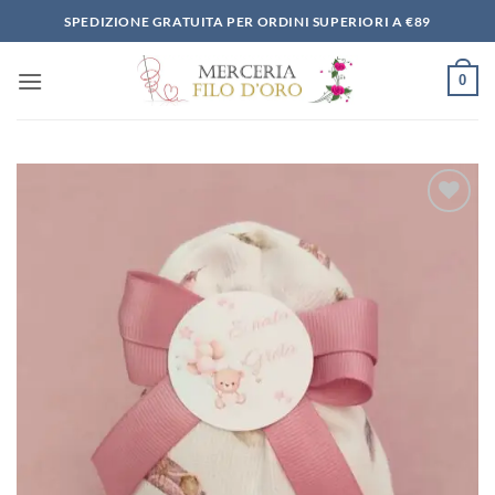
Salta
SPEDIZIONE GRATUITA PER ORDINI SUPERIORI A €89
ai
contenuti
0
Aggiungi
alla lista
dei
desideri