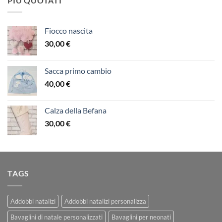
PIÙ QUOTATI
Fiocco nascita
30,00
€
Sacca primo cambio
40,00
€
Calza della Befana
30,00
€
TAGS
Addobbi natalizi
Addobbi natalizi personalizza
Bavaglini di natale personalizzati
Bavaglini per neonati