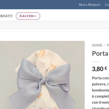
Resi e Rimborsi
Co
ONTATTI
ACCEDI
HOME
/
Porta
Aggiungi
alla lista
dei
3,80
€
desideri
Porta conf
polvere
, 
bombonier
è complet
con il nom
ricordo u