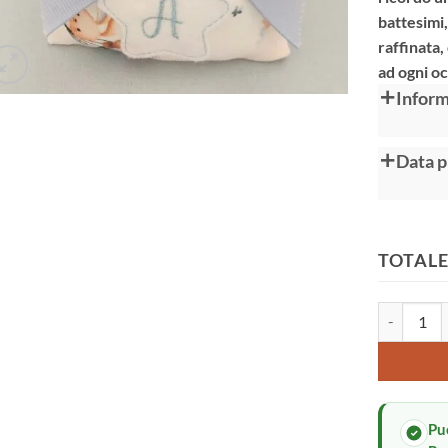
battesimi
raffinata
ad ogni o
Alternative
Inform
Data p
TOTALE
Porta confe
Pu