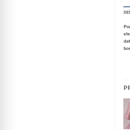
DE
Por
ele
dat
bom
P
Aggiungi
Aggiungi
alla lista
alla lista
dei
dei
desideri
desideri