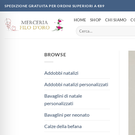
Salta
SPEDIZIONE GRATUITA PER ORDINI SUPERIORI A €89
ai
contenuti
HOME
SHOP
CHI SIAMO
C
Cerca:
BROWSE
Addobbi natalizi
Addobbi natalizi personalizzati
Bavaglini di natale
personalizzati
Bavaglini per neonato
Calze della befana