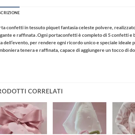
SCRIZIONE
ta confetti in tessuto piquet fantasia celeste polvere
, realizza
gante e raffinata .Ogni portaconfetti è completo di
5 confetti
e
a dell’evento
, per rendere ogni ricordo unico e speciale ideale 
boniera tenera e raffinata, capace di aggiungere un tocco di d
RODOTTI CORRELATI
Aggiungi
Aggiungi
alla lista
alla lista
dei
dei
desideri
desideri