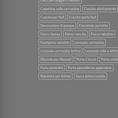
Cesti portaoggetti neonati
Copertina culla carrozzina
Cuscino allattamento
Cuscino per fedi
Cuscino porta fedi
Decorazione di pasqua
Fasciatoio portatile
Fiocco laurea
Fiocco nascita
Fiocco natalizio
Fuoriporta natalizio
Lenzuola carrozzina
Lenzuola carrozzina lettino
Lenzuola culla e lettin
Mussole per Neonati
Porta Ciuccio
Porta confe
Porta pannolini
Porta pannolini da appendere
Riduttore per lettino
Sacca primo cambio