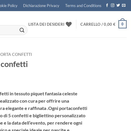
okie Policy
Dichiarazione Privacy
Terms and Conditions
0
LISTA DEI DESIDERI
CARRELLO /
0,00
€
PORTA CONFETTI
 confetti
etti in tessuto piquet fantasia celeste
realizzato con cura per offrire una
a elegante e raffinata .Ogni portaconfetti
o di
5 confetti
e
bigliettino personalizzato
e e la data dell’evento
, per rendere ogni
nico e speciale ideale per
nascite e