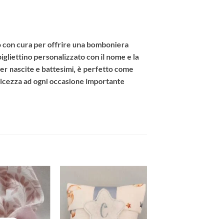
to con cura per offrire una bomboniera
bigliettino personalizzato con il nome e la
per
nascite e battesimi
, è perfetto come
olcezza ad ogni occasione importante
Aggiungi
Aggiungi
alla lista
alla lista
dei
dei
desideri
desideri