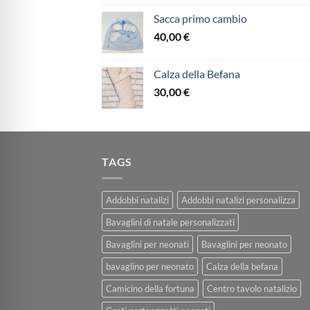
Sacca primo cambio
40,00
€
Calza della Befana
30,00
€
TAGS
Addobbi natalizi
Addobbi natalizi personalizza
Bavaglini di natale personalizzati
Bavaglini per neonati
Bavaglini per neonato
bavaglino per neonato
Calza della befana
Camicino della fortuna
Centro tavolo natalizio