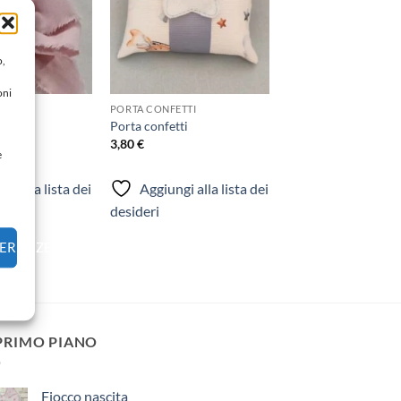
o,
oni
ETTI
PORTA CONFETTI
ti
Porta confetti
3,80
€
e
gi alla lista dei
Aggiungi alla lista dei
desideri
FERENZE
 PRIMO PIANO
Fiocco nascita