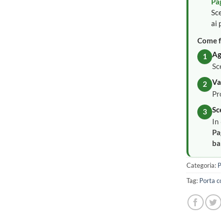
Pa
Sce
ai 
Come f
Ag
1
Sc
Va
2
Pr
Sc
3
In
Pa
ba
Categoria:
P
Tag:
Porta c