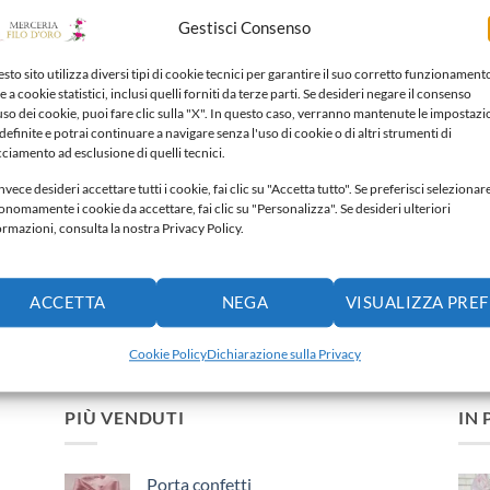
Gestisci Consenso
sto sito utilizza diversi tipi di cookie tecnici per garantire il suo corretto funzionament
e a cookie statistici, inclusi quelli forniti da terze parti. Se desideri negare il consenso
'uso dei cookie, puoi fare clic sulla "X". In questo caso, verranno mantenute le impostazi
definite e potrai continuare a navigare senza l'uso di cookie o di altri strumenti di
TA CONFETTI
PORTA CONFETTI
PORTA CONF
cciamento ad esclusione di quelli tecnici.
ta confetti
Porta confetti
Porta confet
0
€
4,50
€
3,70
€
nvece desideri accettare tutti i cookie, fai clic su "Accetta tutto". Se preferisci selezionar
onomamente i cookie da accettare, fai clic su "Personalizza". Se desideri ulteriori
Aggiungi alla lista dei
Aggiungi alla lista dei
Aggiun
ormazioni, consulta la nostra Privacy Policy.
ideri
desideri
desideri
ACCETTA
NEGA
VISUALIZZA PRE
Cookie Policy
Dichiarazione sulla Privacy
PIÙ VENDUTI
IN
Porta confetti