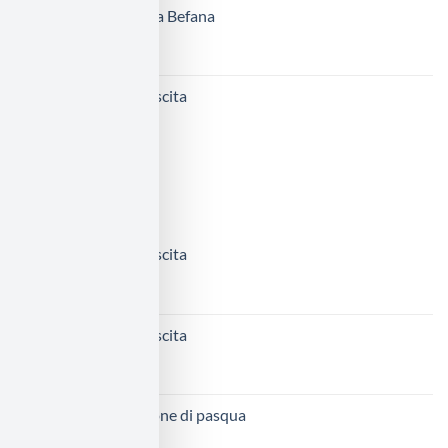
Calza della Befana
45,00
€
Fiocco nascita
65,00
€
IN PRIMO PIANO
Fiocco nascita
70,00
€
Fiocco nascita
70,00
€
Decorazione di pasqua
40,00
€