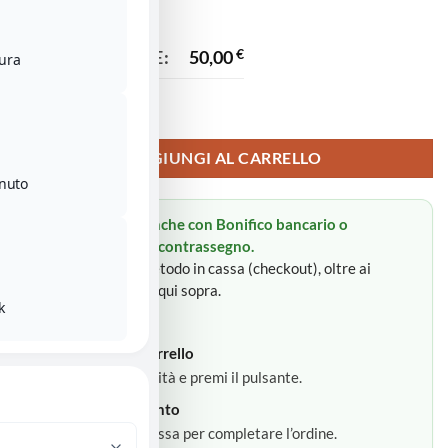
TOTALE ORDINE:
50,00
€
ura
Fiocco nascita quantità
AGGIUNGI AL CARRELLO
enuto
Puoi pagare anche con Bonifico bancario o
Pagamento in contrassegno.
Sceglierai il metodo in cassa (checkout), oltre ai
pulsanti rapidi qui sopra.
k
Come funziona:
Aggiungi al carrello
1
Scegli la quantità e premi il pulsante.
Vai al pagamento
2
Procedi alla cassa per completare l’ordine.