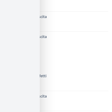
40,00
€
Fiocco nascita
30,00
€
Fiocco nascita
65,00
€
PIÙ VENDUTI
Porta confetti
3,50
€
Fiocco nascita
30,00
€