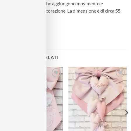
colori e nelle forme, che aggiungono movimento e
romanticismo alla decorazione. La dimensione è di circa
55
cm
PRODOTTI CORRELATI
Aggiungi
Aggiungi
alla lista
alla lista
dei
dei
desideri
desideri