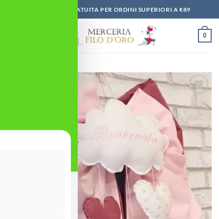
Salta
SPEDIZIONE GRATUITA PER ORDINI SUPERIORI A €89
ai
contenuti
0
Aggiungi
alla lista
dei
desideri