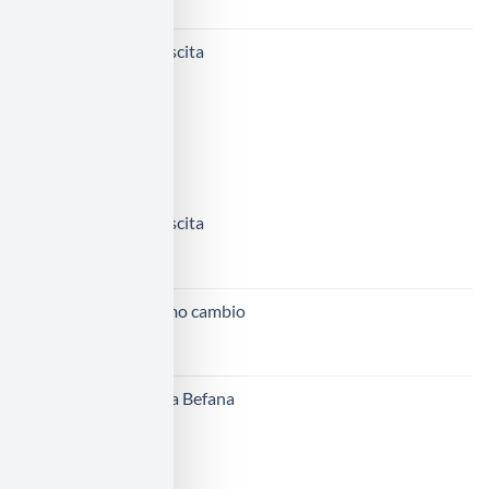
Fiocco nascita
25,00
€
PIÙ QUOTATI
Fiocco nascita
30,00
€
Sacca primo cambio
40,00
€
Calza della Befana
30,00
€