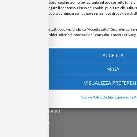
Riduttore per lettino
Sacca primo cambio
Questo sito utilizza diversi tipi di cookie tecnici per garantire il suo corretto funzion
da terze parti. Se desideri negare il consenso all'uso dei cookie, puoi fare clic sull
impostazioni predefinite e potrai continuare a navigare senza l'uso di cookie o di al
tecnici.
CATEGORIE PRODOTTO
Se invece desideri accettare tutti i cookie, fai clic su "Accetta tutto". Se preferisci
clic su "Personalizza". Se desideri ulteriori informazioni, consulta la nostra Privacy 
Addobbi natalizi
Addobbi natalizi personalizzati
ACCETTA
Bavaglini di natale personalizzati
NEGA
Bavaglini per neonato
VISUALIZZA PREFEREN
Calze della befana
Cookie Policy
Dichiarazione sulla P
Camicino della fortuna
Cesti portaoggetti neonati
Cuscino allattamento
Cuscino per fedi