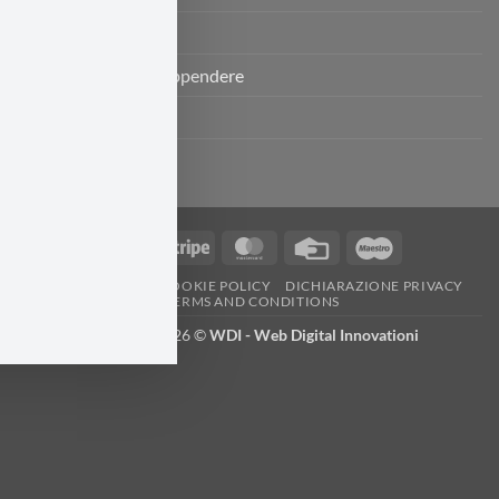
Porta pannolini
Porta pannolini da appendere
Riduttore
Sacca primo cambio
Visa
Stripe
MasterCard
Credit
Maestro
Card
RESI E RIMBORSI
COOKIE POLICY
DICHIARAZIONE PRIVACY
TERMS AND CONDITIONS
Copyright 2026 ©
WDI - Web Digital Innovationi