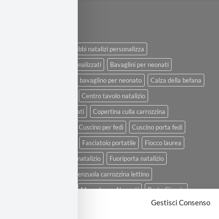
TAGS
Addobbi natalizi
Addobbi natalizi personalizza
Bavaglini di natale personalizzati
Bavaglini per neonati
Bavaglini per neonato
bavaglino per neonato
Calza della befana
Camicino della fortuna
Centro tavolo natalizio
Cesti portaoggetti neonati
Copertina culla carrozzina
Cuscino allattamento
Cuscino per fedi
Cuscino porta fedi
Decorazione di pasqua
Fasciatoio portatile
Fiocco laurea
Fiocco nascita
Fiocco natalizio
Fuoriporta natalizio
Lenzuola carrozzina
Lenzuola carrozzina lettino
Lenzuola culla e lettini
Mussole per Neonati
Porta Ciuccio
Gestisci Consenso
Porta confetti
Porta pannolini
Porta pannolini da appendere