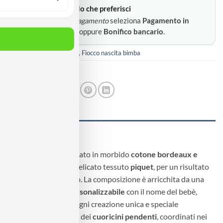
Scegli il metodo che preferisci
3
In
Opzioni di pagamento
seleziona
Pagamento in
contrassegno
oppure
Bonifico bancario
.
Categorie:
Fiocco nascita
,
Fiocco nascita bimba
Tag:
Fiocco nascita
DESCRIZIONE
Fiocco nascita realizzato in morbido
cotone bordeaux e
rosa
, abbinato a un delicato tessuto
piquet
, per un risultato
raffinato e dolcissimo. La composizione è arricchita da una
tenera
nuvoletta personalizzabile
con il nome del bebè,
dettaglio che rende ogni creazione unica e speciale
.Completano il fiocco dei
cuoricini pendenti
, coordinati nei