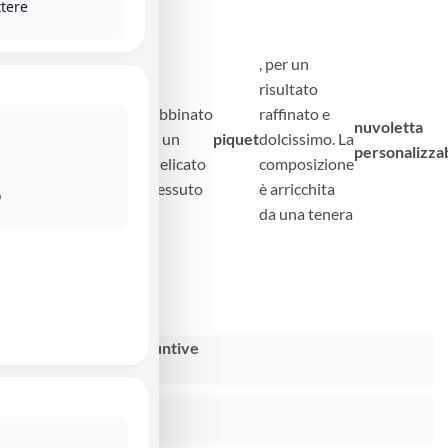
ttere
, per un
Fiocco
,
risultato
nascita
cotone
abbinato
raffinato e
nuvoletta
realizzato
bordeaux
a un
piquet
dolcissimo. La
personalizza
in
e rosa
delicato
composizione
morbido
tessuto
è arricchita
o
da una tenera
Alternative:
Informazioni aggiuntive
Presunto parto