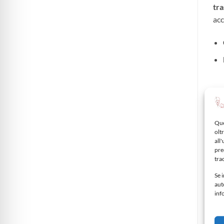
tra
acc
P
Que
oltr
all
pre
Aggiungi
Aggiungi
alla lista
alla lista
tra
dei
dei
desideri
desideri
Se i
aut
inf