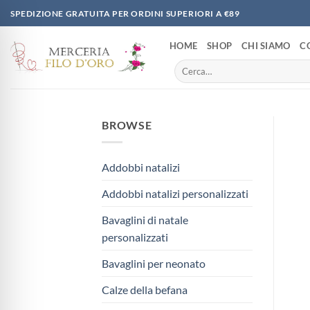
Salta
SPEDIZIONE GRATUITA PER ORDINI SUPERIORI A €89
ai
contenuti
HOME
SHOP
CHI SIAMO
C
Cerca:
BROWSE
Addobbi natalizi
Addobbi natalizi personalizzati
Bavaglini di natale
personalizzati
Bavaglini per neonato
Calze della befana