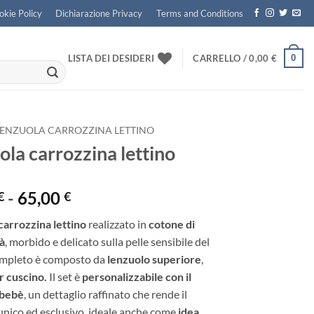
okie Policy
Dichiarazione Privacy
Terms and Conditions
0
LISTA DEI DESIDERI
CARRELLO /
0,00
€
LENZUOLA CARROZZINA LETTINO
ola carrozzina lettino
Fascia
-
65,00
€
€
di
carrozzina lettino
realizzato in
cotone di
prezzo:
tà
, morbido e delicato sulla pelle sensibile del
da
completo è composto da
lenzuolo superiore
,
40,00 €
r cuscino.
Il set è
personalizzabile con il
a
 bebè
, un dettaglio raffinato che rende il
65,00 €
unico ed esclusivo, ideale anche come
idea