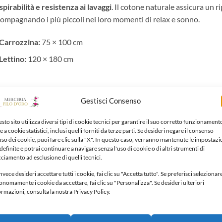
spirabilità e resistenza ai lavaggi
. Il cotone naturale assicura un 
ompagnando i più piccoli nei loro momenti di relax e sonno.
Carrozzina:
75 × 100 cm
Lettino:
120 × 180 cm
Gestisci Consenso
RODOTTI CORRELATI
sto sito utilizza diversi tipi di cookie tecnici per garantire il suo corretto funzionament
e a cookie statistici, inclusi quelli forniti da terze parti. Se desideri negare il consenso
'uso dei cookie, puoi fare clic sulla "X". In questo caso, verranno mantenute le impostazi
definite e potrai continuare a navigare senza l'uso di cookie o di altri strumenti di
Aggiungi
Aggiungi
alla lista
alla lista
cciamento ad esclusione di quelli tecnici.
dei
dei
desideri
desideri
nvece desideri accettare tutti i cookie, fai clic su "Accetta tutto". Se preferisci selezionar
onomamente i cookie da accettare, fai clic su "Personalizza". Se desideri ulteriori
ormazioni, consulta la nostra Privacy Policy.