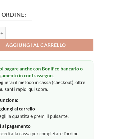
 ORDINE:
rrozzina lettino quantità
AGGIUNGI AL CARRELLO
oi pagare anche con Bonifico bancario o
gamento in contrassegno.
glierai il metodo in cassa (checkout), oltre
pulsanti rapidi qui sopra.
unziona:
giungi al carrello
egli la quantità e premi il pulsante.
i al pagamento
ocedi alla cassa per completare l’ordine.