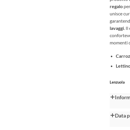
regalo
per
unisce cur
garanten
lavaggi
. I
confortevo
momenti d
Carroz
Lettino
Alternative
Lenzuola
Inform
Data p