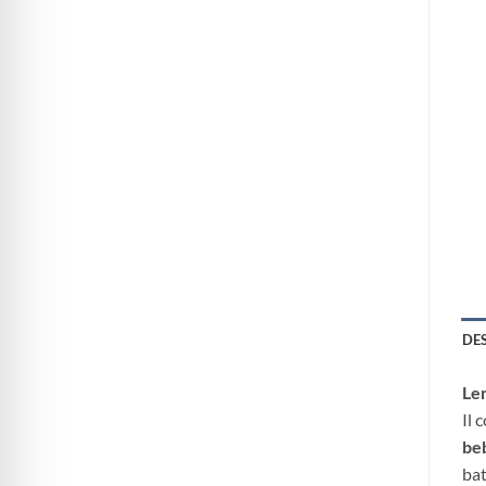
DE
Len
Il 
be
bat