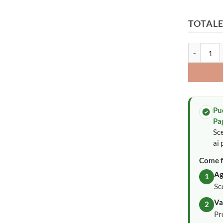
TOTALE
Lenzuola ca
Pu
Pa
Sce
ai 
Come f
Ag
1
Sc
Va
2
Pr