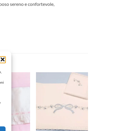
riposo sereno e confortevole,
o,
oni
Aggiungi
Aggiungi
alla lista
alla lista
dei
dei
desideri
desideri
e