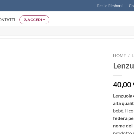
Resi e Rimborsi
Co
ONTATTI
ACCEDI
HOME
/
Lenzu
Aggiungi
alla lista
dei
40,00
desideri
Lenzuola 
alta quali
bebè. Il 
federa pe
nome del
prodotto 