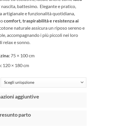
 nascita, battesimo. Elegante e pratico,
a artigianale e funzionalità quotidiana,
do
comfort, traspirabilità e resistenza ai
l cotone naturale assicura un riposo sereno e
le, accompagnando i più piccoli nei loro
i relax e sonno.
zina:
75 × 100 cm
:
120 × 180 cm
:
azioni aggiuntive
resunto parto