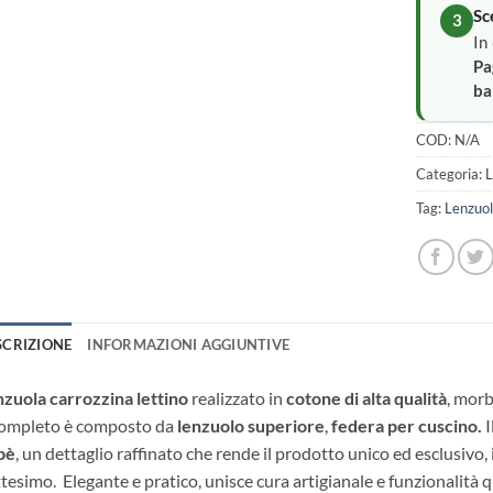
Sc
3
In
Pa
ba
COD:
N/A
Categoria:
L
Tag:
Lenzuol
SCRIZIONE
INFORMAZIONI AGGIUNTIVE
zuola carrozzina lettino
realizzato in
cotone di alta qualità
, morb
completo è composto da
lenzuolo superiore
,
federa per cuscino.
I
bè
, un dettaglio raffinato che rende il prodotto unico ed esclusivo
tesimo. Elegante e pratico, unisce cura artigianale e funzionalità