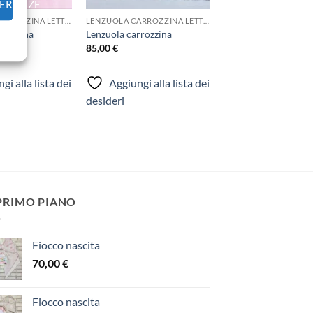
FERENZE
LENZUOLA CARROZZINA LETTINO
LENZUOLA CARROZZINA LETTINO
rrozzina
Lenzuola carrozzina
85,00
€
gi alla lista dei
Aggiungi alla lista dei
desideri
 PRIMO PIANO
Fiocco nascita
70,00
€
Fiocco nascita