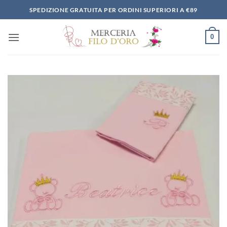
Salta
SPEDIZIONE GRATUITA PER ORDINI SUPERIORI A €89
ai
contenuti
0
Aggiungi
alla lista
dei
desideri