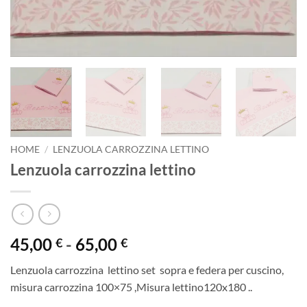
HOME
/
LENZUOLA CARROZZINA LETTINO
Lenzuola carrozzina lettino
Fascia
45,00
-
65,00
€
€
di
Lenzuola carrozzina lettino set sopra e federa per cuscino,
prezzo:
misura carrozzina 100×75 ,Misura lettino120x180 ..
da