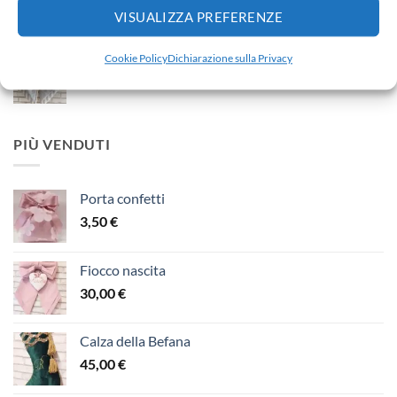
30,00
€
VISUALIZZA PREFERENZE
Fiocco nascita
Cookie Policy
Dichiarazione sulla Privacy
65,00
€
PIÙ VENDUTI
Porta confetti
3,50
€
Fiocco nascita
30,00
€
Calza della Befana
45,00
€