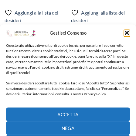
di
prezzo:
da
Aggiungi alla lista dei
Aggiungi alla lista dei
50,00 €
a
desideri
desideri
80,00 €
Gestisci Consenso
Questo sito utilizza diversi tipi di cookie tecnici per garantire il suo corretto
funzionamento, oltre a cookie statistici, inclusi quelli forniti da terze parti. Se
desideri negare il consenso all'uso dei cookie, puoi fare clic sulla "X". In questo
caso, verranno mantenute le impostazioni predefinite e potrai continuare a
NUOVI ARRIVI
navigare senza l'uso di cookie o di altri strumenti di tracciamento ad esclusione
di quelli tecnici.
Fiocco nascita
Se invece desideri accettare tutti i cookie, fai clic su "Accetta tutto". Se preferisci
selezionare autonomamente i cookie da accettare, fai clic su "Personalizza". Se
65,00
€
desideri ulteriori informazioni, consulta la nostra Privacy Policy.
Fiocco nascita
ACCETTA
40,00
€
NEGA
Fiocco nascita