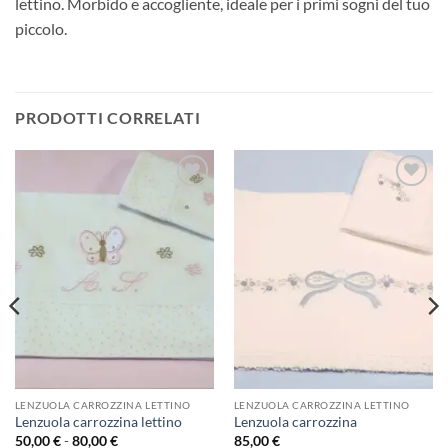
lettino. Morbido e accogliente, ideale per i primi sogni del tuo
piccolo.
PRODOTTI CORRELATI
Aggiungi
Aggiungi
alla lista
alla lista
dei
dei
desideri
desideri
LENZUOLA CARROZZINA LETTINO
LENZUOLA CARROZZINA LETTINO
Lenzuola carrozzina lettino
Lenzuola carrozzina
Fascia
50,00
€
-
80,00
€
85,00
€