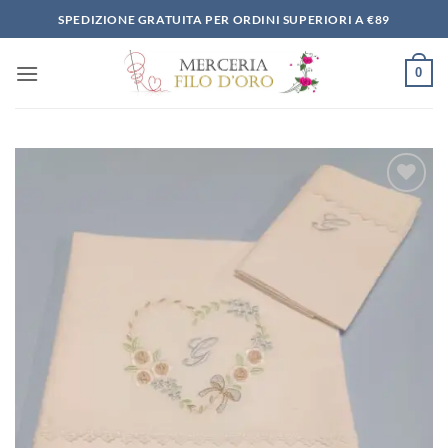
Salta
SPEDIZIONE GRATUITA PER ORDINI SUPERIORI A €89
ai
contenuti
0
Aggiungi
alla lista
dei
desideri