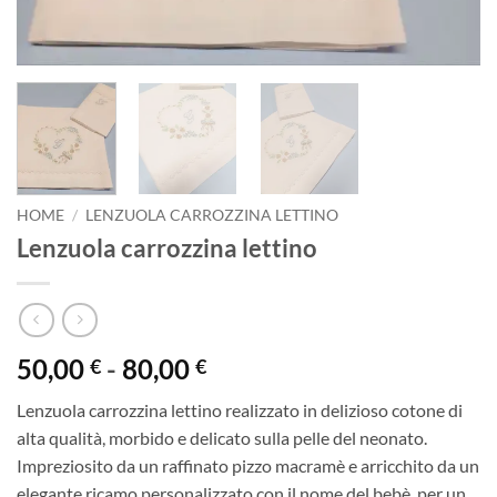
HOME
/
LENZUOLA CARROZZINA LETTINO
Lenzuola carrozzina lettino
Fascia
50,00
-
80,00
€
€
di
Lenzuola carrozzina lettino realizzato in delizioso cotone di
prezzo:
alta qualità, morbido e delicato sulla pelle del neonato.
da
Impreziosito da un raffinato pizzo macramè e arricchito da un
50,00 €
elegante ricamo personalizzato con il nome del bebè, per un