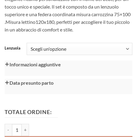
a
tocco unico e speciale. Il set è composto da un lenzuolo
80,00 €
superiore e una federa coordinata misura carrozzina 75×100
.Misura lettino120x180, perfetti per accogliere il tuo piccolo
in un abbraccio di comfort e stile.
Alternative:
Lenzuola
Informazioni aggiuntive
Data presunto parto
TOTALE ORDINE:
Lenzuola carrozzina lettino quantità