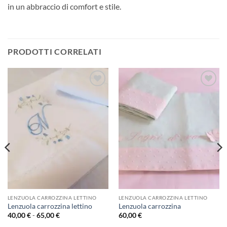
in un abbraccio di comfort e stile.
PRODOTTI CORRELATI
Aggiungi
Aggiungi
alla lista
alla lista
dei
dei
desideri
desideri
LENZUOLA CARROZZINA LETTINO
LENZUOLA CARROZZINA LETTINO
Lenzuola carrozzina lettino
Lenzuola carrozzina
Fascia
40,00
€
-
65,00
€
60,00
€
di