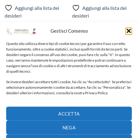
prezzo:
da
Aggiungi alla lista dei
Aggiungi alla lista dei
40,00 €
a
desideri
desideri
65,00 €
Gestisci Consenso
Questo sito utilizza diversi tipi di cookie tecnici per garantire il suo corretto
funzionamento, oltre a cookie statistici, inclusi quelli forniti da terze parti. Se
desideri negare il consenso all'uso dei cookie, puoi fare clic sulla "X". In questo
NUOVI ARRIVI
caso, verranno mantenute le impostazioni predefinite e potrai continuare a
navigare senza l'uso di cookie o di altri strumenti di tracciamento ad esclusione
di quelli tecnici.
Fiocco nascita
Se invece desideri accettare tutti i cookie, fai clic su "Accetta tutto". Se preferisci
65,00
€
selezionare autonomamente i cookie da accettare, fai clic su "Personalizza". Se
desideri ulteriori informazioni, consulta la nostra Privacy Policy.
Fiocco nascita
40,00
€
ACCETTA
NEGA
Fiocco nascita
30,00
€