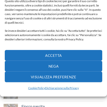
Questo sito utilizza diversi tipi di cookie tecnici per garantire il suo corretto
funzionamento, oltre a cookie statistici, inclusi quelli forniti da terze parti. Se
desideri negare il consenso all'uso dei cookie, puoi fare clic sulla "X". In questo
FIOCCO NASCITA
FIOCCO NASCITA
caso, verranno mantenute le impostazioni predefinite e potrai continuare a
Fiocco nascita
Fiocco nascita
navigare senza l'uso di cookie o di altri strumenti di tracciamento ad esclusione
70,00
€
70,00
€
di quelli tecnici.
Se invece desideri accettare tutti i cookie, fai clic su "Accetta tutto". Se preferisci
Aggiungi alla lista dei
Aggiungi alla lista dei
selezionare autonomamente i cookie da accettare, fai clic su "Personalizza". Se
desideri
desideri
desideri ulteriori informazioni, consulta la nostra Privacy Policy.
ACCETTA
NEGA
NUOVI ARRIVI
VISUALIZZA PREFERENZE
Fiocco nascita
Cookie Policy
Dichiarazione sulla Privacy
65,00
€
Fiocco nascita