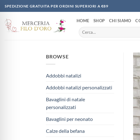
Salta
SPEDIZIONE GRATUITA PER ORDINI SUPERIORI A €89
ai
contenuti
HOME
SHOP
CHI SIAMO
C
Cerca:
BROWSE
Addobbi natalizi
Addobbi natalizi personalizzati
Bavaglini di natale
personalizzati
Bavaglini per neonato
Calze della befana