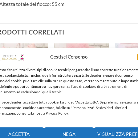
Altezza totale del fiocco: 55 cm
RODOTTI CORRELATI
Gestisci Consenso
Aggiungi
Aggiungi
alla lista
alla lista
dei
dei
sto sito utilizza diversi tipi di cookie tecnici per garantire il suo corretto funzionament
desideri
desideri
e a cookie statistici, inclusi quelli forniti da terze parti. Se desideri negare il consenso
'uso dei cookie, puoi fare clic sulla "X". In questo caso, verranno mantenute le impostazi
definite e potrai continuare a navigare senza l'uso di cookie o di altri strumenti di
cciamento ad esclusione di quelli tecnici.
nvece desideri accettare tutti i cookie, fai clic su "Accetta tutto". Se preferisci selezionar
onomamente i cookie da accettare, fai clic su "Personalizza". Se desideri ulteriori
ormazioni, consulta la nostra Privacy Policy.
CCO NASCITA
FIOCCO NASCITA
FIOCCO NAS
cco nascita
Fiocco nascita
Fiocco nasc
,00
€
50,00
€
70,00
€
ACCETTA
NEGA
VISUALIZZA PRE