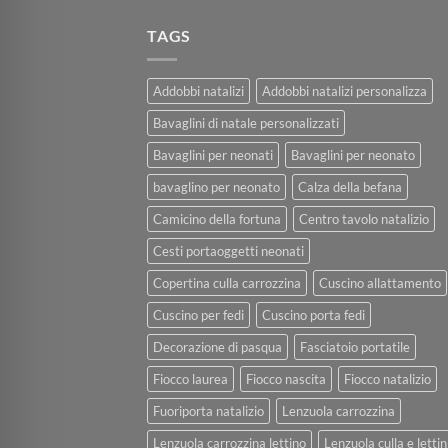
TAGS
Addobbi natalizi
Addobbi natalizi personalizza
Bavaglini di natale personalizzati
Bavaglini per neonati
Bavaglini per neonato
bavaglino per neonato
Calza della befana
Camicino della fortuna
Centro tavolo natalizio
Cesti portaoggetti neonati
Copertina culla carrozzina
Cuscino allattamento
Cuscino per fedi
Cuscino porta fedi
Decorazione di pasqua
Fasciatoio portatile
Fiocco laurea
Fiocco nascita
Fiocco natalizio
Fuoriporta natalizio
Lenzuola carrozzina
Lenzuola carrozzina lettino
Lenzuola culla e lettin