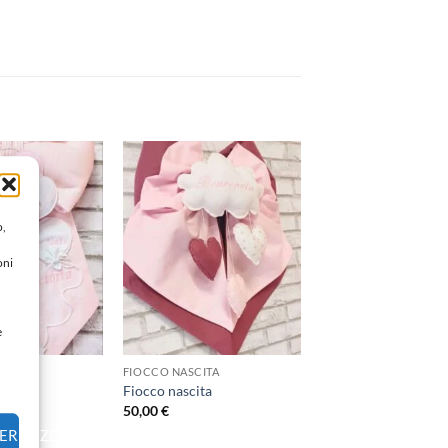
Aggiungi
Aggiungi
alla lista
alla lista
dei
dei
o,
desideri
desideri
oni
e
CITA
FIOCCO NASCITA
ita
Fiocco nascita
50,00
€
FERENZE