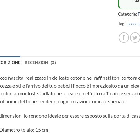
ba
Categorie:
F
Tag:
Fiocco 
SCRIZIONE
RECENSIONI (0)
cco nascita realizzato in delicato cotone nei raffinati toni tortora
cezza e stile l’arrivo del tuo bebè.Il fiocco è impreziosito da un e
 colori armoniosi, studiato per creare un effetto raffinato e senza
 il nome del bebè, rendendo ogni creazione unica e speciale.
dimensioni lo rendono ideale per essere esposto sulla porta di casa
Diametro telaio: 15 cm