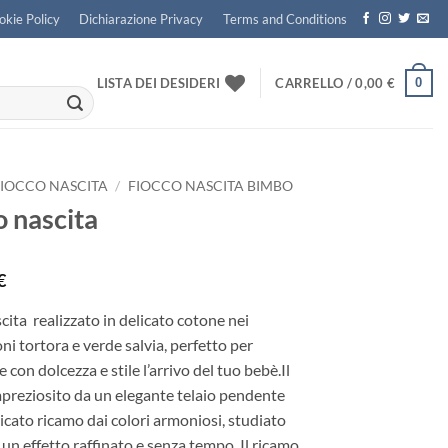
okie Policy
Dichiarazione Privacy
Terms and Conditions
0
LISTA DEI DESIDERI
CARRELLO /
0,00
€
FIOCCO NASCITA
/
FIOCCO NASCITA BIMBO
o nascita
€
cita realizzato in delicato cotone nei
oni tortora e verde salvia, perfetto per
 con dolcezza e stile l’arrivo del tuo bebè.Il
mpreziosito da un elegante telaio pendente
icato ricamo dai colori armoniosi, studiato
 un effetto raffinato e senza tempo. Il ricamo