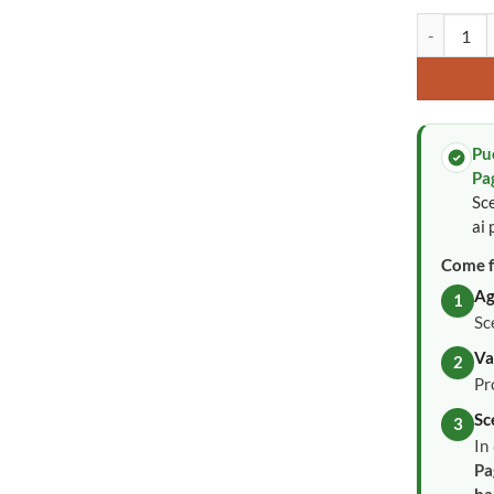
Fiocco nasc
Pu
Pa
Sce
ai 
Come f
Ag
1
Sc
Va
2
Pr
Sc
3
In
Pa