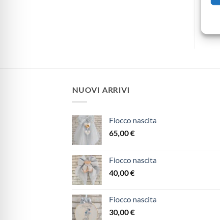
ei
Aggiungi alla lista dei
Aggiungi alla lista dei
desideri
desideri
des
NUOVI ARRIVI
Fiocco nascita
65,00
€
Fiocco nascita
40,00
€
Fiocco nascita
30,00
€