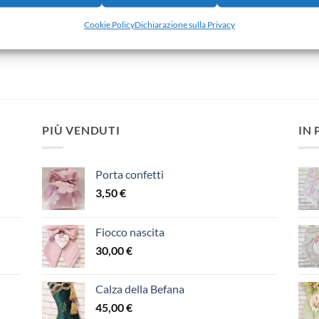
Aggiungi alla lista dei
Aggiungi alla lista dei
Aggiun
Cookie Policy
Dichiarazione sulla Privacy
ideri
desideri
desideri
PIÙ VENDUTI
IN
Porta confetti
3,50
€
Fiocco nascita
30,00
€
Calza della Befana
45,00
€