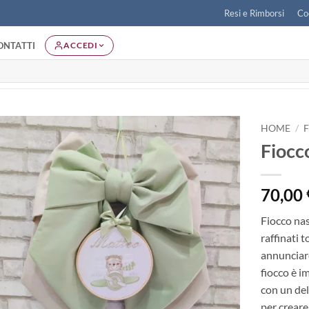
Resi e Rimborsi
Co
ONTATTI
ACCEDI
HOME
/
Fiocc
Aggiungi
alla lista
dei
70,00
desideri
Fiocco nas
raffinati t
annunciare
fiocco è i
con un del
per creare