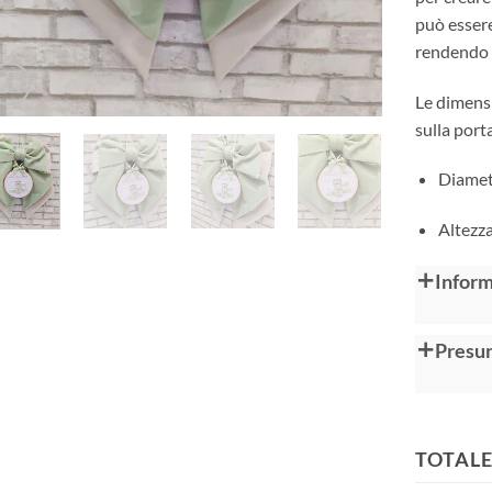
può essere
rendendo o
Le dimensi
sulla port
Diamet
Altezza
Alternative
Inform
Presun
TOTALE