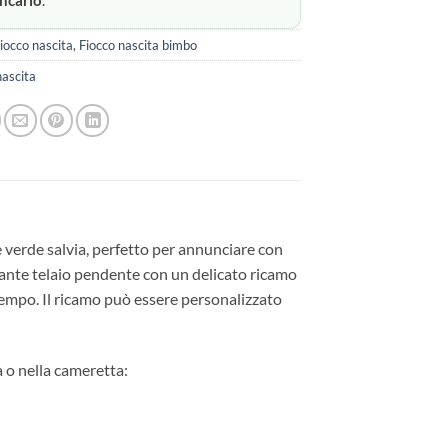
ncario
.
iocco nascita
,
Fiocco nascita bimbo
nascita
 e verde salvia, perfetto per annunciare con
legante telaio pendente con un delicato ricamo
 tempo. Il ricamo può essere personalizzato
 o nella cameretta: