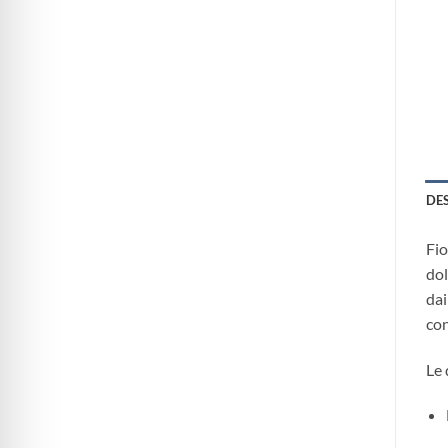
DE
Fio
dol
dai
con
Le 