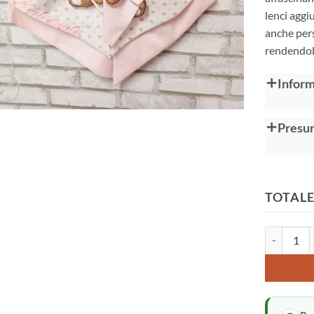
lenci aggi
anche pers
rendendolo
Alternative
Inform
Presun
TOTALE
Fiocco nasc