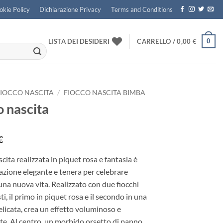
okie Policy
Dichiarazione Privacy
Terms and Conditions
0
LISTA DEI DESIDERI
CARRELLO /
0,00
€
FIOCCO NASCITA
/
FIOCCO NASCITA BIMBA
o nascita
€
cita realizzata in piquet rosa e fantasia è
zione elegante e tenera per celebrare
i una nuova vita. Realizzato con due fiocchi
i, il primo in piquet rosa e il secondo in una
elicata, crea un effetto voluminoso e
te. Al centro, un morbido orsetto di panno