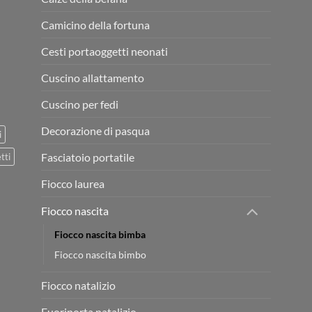
Camicino della fortuna
Cesti portaoggetti neonati
Cuscino allattamento
Cuscino per fedi
Decorazione di pasqua
i
Fasciatoio portatile
tti
Fiocco laurea
Fiocco nascita
Fiocco nascita bimba
Fiocco nascita bimbo
Fiocco natalizio
Fuoriporta natalizio