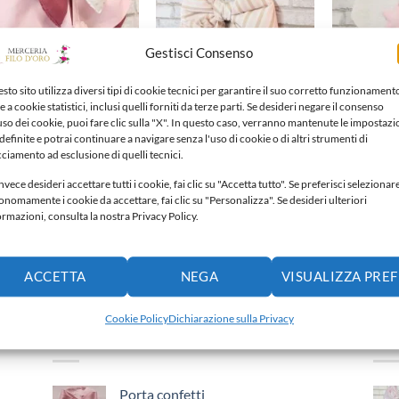
Gestisci Consenso
sto sito utilizza diversi tipi di cookie tecnici per garantire il suo corretto funzionament
e a cookie statistici, inclusi quelli forniti da terze parti. Se desideri negare il consenso
CCO NASCITA
FIOCCO NASCITA
FIOCCO NAS
'uso dei cookie, puoi fare clic sulla "X". In questo caso, verranno mantenute le impostazi
cco nascita
Fiocco nascita
Fiocco nasc
definite e potrai continuare a navigare senza l'uso di cookie o di altri strumenti di
,00
€
70,00
€
60,00
€
cciamento ad esclusione di quelli tecnici.
nvece desideri accettare tutti i cookie, fai clic su "Accetta tutto". Se preferisci selezionar
Aggiungi alla lista dei
Aggiungi alla lista dei
Aggiun
onomamente i cookie da accettare, fai clic su "Personalizza". Se desideri ulteriori
ideri
desideri
desideri
ormazioni, consulta la nostra Privacy Policy.
ACCETTA
NEGA
VISUALIZZA PRE
Cookie Policy
Dichiarazione sulla Privacy
PIÙ VENDUTI
IN
Porta confetti