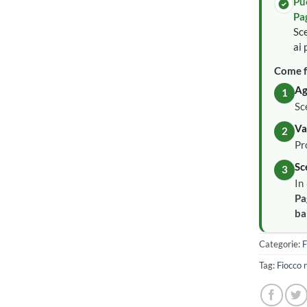
Pu
Pa
Sce
ai 
Come f
Ag
1
Sc
Va
2
Pr
Sc
3
In
Pa
ba
Categorie:
F
Tag:
Fiocco 