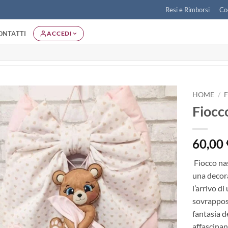
Resi e Rimborsi
Co
ONTATTI
ACCEDI
HOME
/
Fiocc
Aggiungi
alla lista
dei
60,00
desideri
Fiocco nas
una decora
l’arrivo d
sovrappost
fantasia d
affascinan