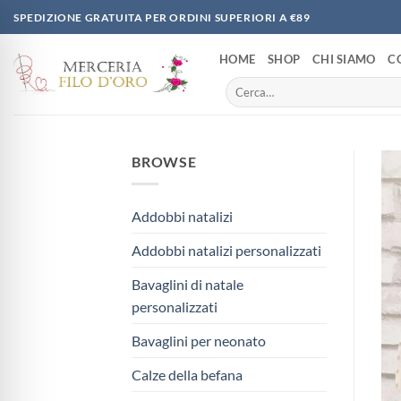
Salta
SPEDIZIONE GRATUITA PER ORDINI SUPERIORI A €89
ai
contenuti
HOME
SHOP
CHI SIAMO
C
Cerca:
BROWSE
Addobbi natalizi
Addobbi natalizi personalizzati
Bavaglini di natale
personalizzati
Bavaglini per neonato
Calze della befana