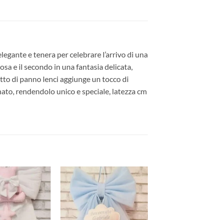
legante e tenera per celebrare l’arrivo di una
osa e il secondo in una fantasia delicata,
tto di panno lenci aggiunge un tocco di
ato, rendendolo unico e speciale, latezza cm
Aggiungi
Aggiungi
alla lista
alla lista
dei
dei
desideri
desideri