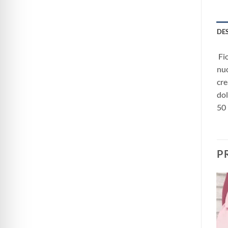
DE
Fio
nuo
cre
dol
50
P
Aggiungi
Aggiungi
alla lista
alla lista
dei
dei
desideri
desideri