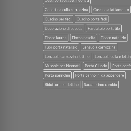
Cesti portaoggetti neonati
Copertina culla carrozzina
Cuscino allattamento
Cuscino per fedi
Cuscino porta fedi
Decorazione di pasqua
Fasciatoio portatile
Fiocco laurea
Fiocco nascita
Fiocco natalizio
Fuoriporta natalizio
Lenzuola carrozzina
Lenzuola carrozzina lettino
Lenzuola culla e lettin
Mussole per Neonati
Porta Ciuccio
Porta confe
Porta pannolini
Porta pannolini da appendere
Riduttore per lettino
Sacca primo cambio