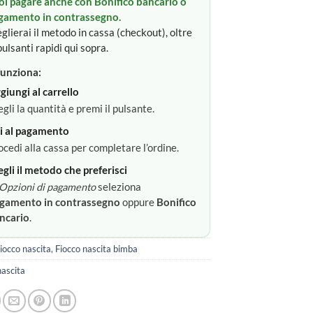
oi pagare anche con Bonifico bancario o
gamento in contrassegno.
glierai il metodo in cassa (checkout), oltre
pulsanti rapidi qui sopra.
unziona:
giungi al carrello
egli la quantità e premi il pulsante.
i al pagamento
ocedi alla cassa per completare l’ordine.
egli il metodo che preferisci
Opzioni di pagamento
seleziona
gamento in contrassegno
oppure
Bonifico
ncario
.
iocco nascita
,
Fiocco nascita bimba
nascita