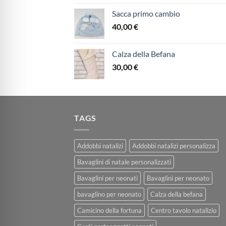
Sacca primo cambio
40,00
€
Calza della Befana
30,00
€
TAGS
Addobbi natalizi
Addobbi natalizi personalizza
Bavaglini di natale personalizzati
Bavaglini per neonati
Bavaglini per neonato
bavaglino per neonato
Calza della befana
Camicino della fortuna
Centro tavolo natalizio