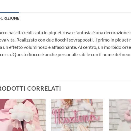
SCRIZIONE
cco nascita realizzata in piquet rosa e fantasia è una decorazione e
va vita. Realizzato con due fiocchi sovrapposti, il primo in piquet r
a un effetto voluminoso e affascinante. Al centro, un morbido orse
cezza. Questo fiocco è anche personalizzabile con il nome del neon
RODOTTI CORRELATI
Aggiungi
Aggiungi
alla lista
alla lista
dei
dei
desideri
desideri