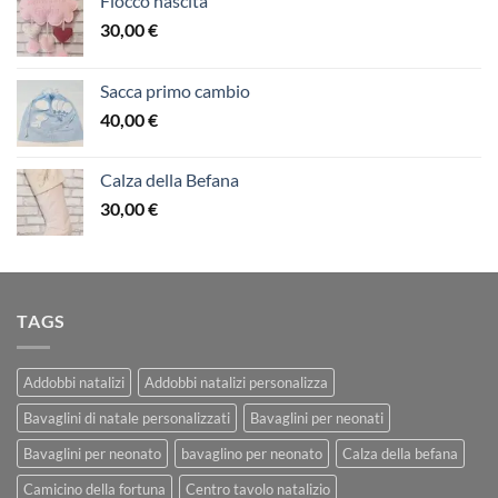
Fiocco nascita
30,00
€
Sacca primo cambio
40,00
€
Calza della Befana
30,00
€
TAGS
Addobbi natalizi
Addobbi natalizi personalizza
Bavaglini di natale personalizzati
Bavaglini per neonati
Bavaglini per neonato
bavaglino per neonato
Calza della befana
Camicino della fortuna
Centro tavolo natalizio