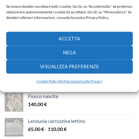
Se invece desideri accettare tutti i cookie, fai clic su "Accetta tutto". Se preferisci
selezionare autonomamente i cookie da accettare, fai clic su "Personalizza". Se
desideri ulteriori informazioni, consulta la nostra Privacy Policy.
NUOVI ARRIVI
ACCETTA
Fiocco nascita
NEGA
30,00
€
VISUALIZZA PREFERENZE
Fiocco nascita
65,00
€
Cookie Policy
Dichiarazione sulla Privacy
Fiocco nascita
140,00
€
Lenzuola carrozzina lettino
Fascia
65,00
€
-
110,00
€
di