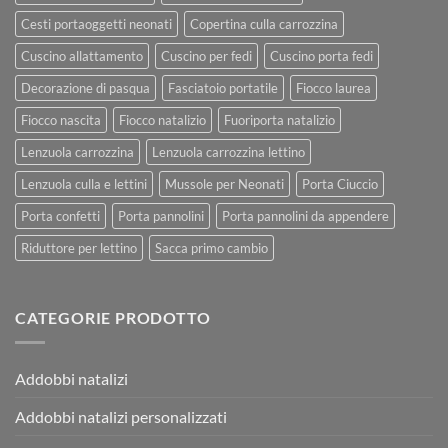
Cesti portaoggetti neonati
Copertina culla carrozzina
Cuscino allattamento
Cuscino per fedi
Cuscino porta fedi
Decorazione di pasqua
Fasciatoio portatile
Fiocco laurea
Fiocco nascita
Fiocco natalizio
Fuoriporta natalizio
Lenzuola carrozzina
Lenzuola carrozzina lettino
Lenzuola culla e lettini
Mussole per Neonati
Porta Ciuccio
Porta confetti
Porta pannolini
Porta pannolini da appendere
Riduttore per lettino
Sacca primo cambio
CATEGORIE PRODOTTO
Addobbi natalizi
Addobbi natalizi personalizzati