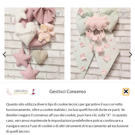
Aggiungi
Aggiungi
alla lista
alla lista
dei
dei
desideri
desideri
FIOCCO NASCITA
FIOCCO NASCITA
Fiocco nascita
Fiocco nascita
Gestisci Consenso
50,00
€
65,00
€
Questo sito utilizza diversi tipi di cookie tecnici per garantire il suo corretto
Aggiungi alla lista dei
Aggiungi alla lista dei
funzionamento, oltre a cookie statistici, inclusi quelli forniti da terze parti. Se
desideri negare il consenso all'uso dei cookie, puoi fare clic sulla "X". In questo
desideri
desideri
caso, verranno mantenute le impostazioni predefinite e potrai continuare a
navigare senza l'uso di cookie o di altri strumenti di tracciamento ad esclusione
di quelli tecnici.