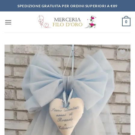
Salta
SPEDIZIONE GRATUITA PER ORDINI SUPERIORI A €89
ai
contenuti
0
Aggiungi
alla lista
dei
desideri