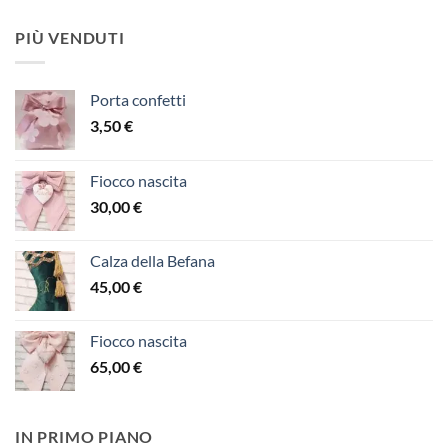
prezzo:
da
PIÙ VENDUTI
65,00 €
a
110,00 €
Porta confetti
3,50
€
Fiocco nascita
30,00
€
Calza della Befana
45,00
€
Fiocco nascita
65,00
€
IN PRIMO PIANO