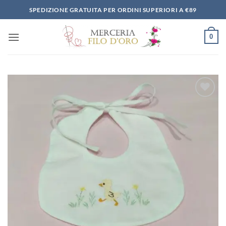
Salta
SPEDIZIONE GRATUITA PER ORDINI SUPERIORI A €89
ai
contenuti
0
Aggiungi
alla lista
dei
desideri