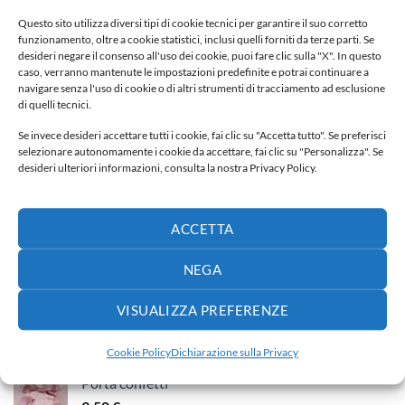
Fiocco nascita
Questo sito utilizza diversi tipi di cookie tecnici per garantire il suo corretto
funzionamento, oltre a cookie statistici, inclusi quelli forniti da terze parti. Se
65,00
€
desideri negare il consenso all'uso dei cookie, puoi fare clic sulla "X". In questo
caso, verranno mantenute le impostazioni predefinite e potrai continuare a
navigare senza l'uso di cookie o di altri strumenti di tracciamento ad esclusione
Fiocco nascita
di quelli tecnici.
40,00
€
Se invece desideri accettare tutti i cookie, fai clic su "Accetta tutto". Se preferisci
selezionare autonomamente i cookie da accettare, fai clic su "Personalizza". Se
Fiocco nascita
desideri ulteriori informazioni, consulta la nostra Privacy Policy.
30,00
€
ACCETTA
Fiocco nascita
65,00
€
NEGA
VISUALIZZA PREFERENZE
PIÙ VENDUTI
Cookie Policy
Dichiarazione sulla Privacy
Porta confetti