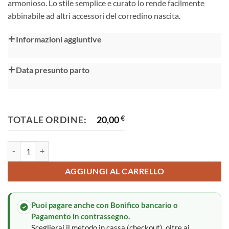
armonioso. Lo stile semplice e curato lo rende facilmente
abbinabile ad altri accessori del corredino nascita.
Alternative:
Informazioni aggiuntive
Data presunto parto
TOTALE ORDINE:
20,00
€
Bavaglini per neonato quantità
AGGIUNGI AL CARRELLO
Puoi pagare anche con Bonifico bancario o
Pagamento in contrassegno.
Sceglierai il metodo in cassa (checkout), oltre ai