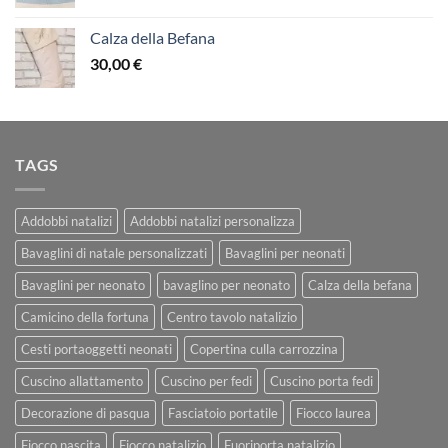
Calza della Befana
30,00
€
TAGS
Addobbi natalizi
Addobbi natalizi personalizza
Bavaglini di natale personalizzati
Bavaglini per neonati
Bavaglini per neonato
bavaglino per neonato
Calza della befana
Camicino della fortuna
Centro tavolo natalizio
Cesti portaoggetti neonati
Copertina culla carrozzina
Cuscino allattamento
Cuscino per fedi
Cuscino porta fedi
Decorazione di pasqua
Fasciatoio portatile
Fiocco laurea
Fiocco nascita
Fiocco natalizio
Fuoriporta natalizio