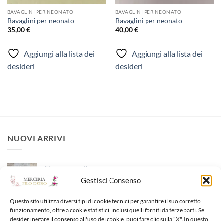
BAVAGLINI PER NEONATO
BAVAGLINI PER NEONATO
Bavaglini per neonato
Bavaglini per neonato
35,00
€
40,00
€
Aggiungi alla lista dei
Aggiungi alla lista dei
desideri
desideri
NUOVI ARRIVI
Fiocco nascita
Gestisci Consenso
65,00
€
Questo sito utilizza diversi tipi di cookie tecnici per garantire il suo corretto
Fiocco nascita
funzionamento, oltre a cookie statistici, inclusi quelli forniti da terze parti. Se
desideri negare il consenso all'uso dei cookie, puoi fare clic sulla "X". In questo
40,00
€