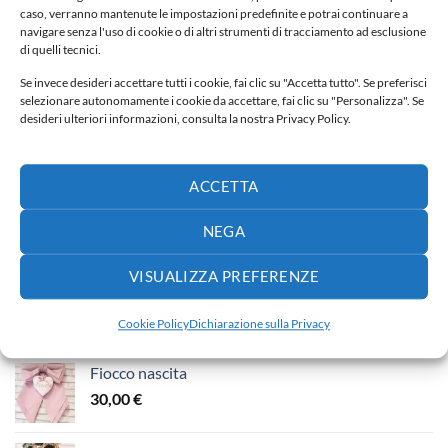
caso, verranno mantenute le impostazioni predefinite e potrai continuare a
navigare senza l'uso di cookie o di altri strumenti di tracciamento ad esclusione
di quelli tecnici.
Fiocco nascita
30,00
€
Se invece desideri accettare tutti i cookie, fai clic su "Accetta tutto". Se preferisci
selezionare autonomamente i cookie da accettare, fai clic su "Personalizza". Se
desideri ulteriori informazioni, consulta la nostra Privacy Policy.
Fiocco nascita
65,00
€
ACCETTA
PIÙ VENDUTI
NEGA
VISUALIZZA PREFERENZE
Porta confetti
3,50
€
Cookie Policy
Dichiarazione sulla Privacy
Fiocco nascita
30,00
€