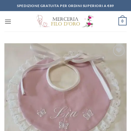
Salta
SPEDIZIONE GRATUITA PER ORDINI SUPERIORI A €89
ai
contenuti
0
Aggiungi
alla lista
dei
desideri