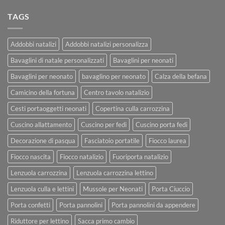
TAGS
Addobbi natalizi
Addobbi natalizi personalizza
Bavaglini di natale personalizzati
Bavaglini per neonati
Bavaglini per neonato
bavaglino per neonato
Calza della befana
Camicino della fortuna
Centro tavolo natalizio
Cesti portaoggetti neonati
Copertina culla carrozzina
Cuscino allattamento
Cuscino per fedi
Cuscino porta fedi
Decorazione di pasqua
Fasciatoio portatile
Fiocco laurea
Fiocco nascita
Fiocco natalizio
Fuoriporta natalizio
Lenzuola carrozzina
Lenzuola carrozzina lettino
Lenzuola culla e lettini
Mussole per Neonati
Porta Ciuccio
Porta confetti
Porta pannolini
Porta pannolini da appendere
Riduttore per lettino
Sacca primo cambio