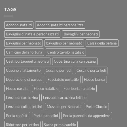
TAGS
Addobbi natalizi
Addobbi natalizi personalizza
Bavaglini di natale personalizzati
Bavaglini per neonati
Bavaglini per neonato
bavaglino per neonato
Calza della befana
Camicino della fortuna
Centro tavolo natalizio
Cesti portaoggetti neonati
Copertina culla carrozzina
Cuscino allattamento
Cuscino per fedi
Cuscino porta fedi
Decorazione di pasqua
Fasciatoio portatile
Fiocco laurea
Fiocco nascita
Fiocco natalizio
Fuoriporta natalizio
Lenzuola carrozzina
Lenzuola carrozzina lettino
Lenzuola culla e lettini
Mussole per Neonati
Porta Ciuccio
Porta confetti
Porta pannolini
Porta pannolini da appendere
Riduttore per lettino
Sacca primo cambio