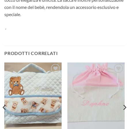
con il nome del bebè, rendendola un accessorio esclusivo e
speciale.
.
PRODOTTI CORRELATI
Aggiungi
Aggiungi
alla lista
alla lista
dei
dei
desideri
desideri