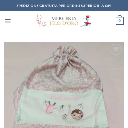
Salta
SPEDIZIONE GRATUITA PER ORDINI SUPERIORI A €89
ai
contenuti
0
Aggiungi
alla lista
dei
desideri