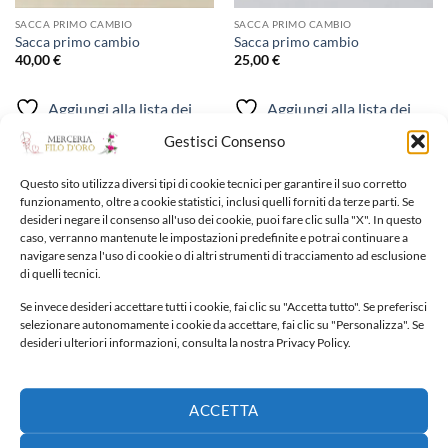
SACCA PRIMO CAMBIO
SACCA PRIMO CAMBIO
Sacca primo cambio
Sacca primo cambio
40,00
€
25,00
€
Aggiungi alla lista dei
Aggiungi alla lista dei
desideri
desideri
Gestisci Consenso
Questo sito utilizza diversi tipi di cookie tecnici per garantire il suo corretto
funzionamento, oltre a cookie statistici, inclusi quelli forniti da terze parti. Se
desideri negare il consenso all'uso dei cookie, puoi fare clic sulla "X". In questo
caso, verranno mantenute le impostazioni predefinite e potrai continuare a
navigare senza l'uso di cookie o di altri strumenti di tracciamento ad esclusione
di quelli tecnici.
NUOVI ARRIVI
Se invece desideri accettare tutti i cookie, fai clic su "Accetta tutto". Se preferisci
selezionare autonomamente i cookie da accettare, fai clic su "Personalizza". Se
Fiocco nascita
desideri ulteriori informazioni, consulta la nostra Privacy Policy.
65,00
€
ACCETTA
Fiocco nascita
40,00
€