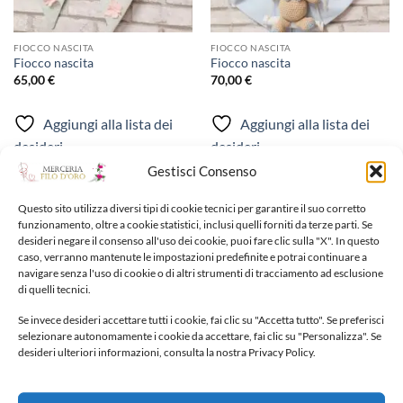
FIOCCO NASCITA
FIOCCO NASCITA
Fiocco nascita
Fiocco nascita
65,00
€
70,00
€
Aggiungi alla lista dei
Aggiungi alla lista dei
desideri
desideri
Gestisci Consenso
Questo sito utilizza diversi tipi di cookie tecnici per garantire il suo corretto
funzionamento, oltre a cookie statistici, inclusi quelli forniti da terze parti. Se
desideri negare il consenso all'uso dei cookie, puoi fare clic sulla "X". In questo
caso, verranno mantenute le impostazioni predefinite e potrai continuare a
navigare senza l'uso di cookie o di altri strumenti di tracciamento ad esclusione
NUOVI ARRIVI
di quelli tecnici.
Se invece desideri accettare tutti i cookie, fai clic su "Accetta tutto". Se preferisci
Fiocco nascita
selezionare autonomamente i cookie da accettare, fai clic su "Personalizza". Se
desideri ulteriori informazioni, consulta la nostra Privacy Policy.
65,00
€