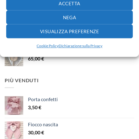
Fiocco nascita
ACCETTA
40,00
€
NEGA
Fiocco nascita
VISUALIZZA PREFERENZE
30,00
€
Cookie Policy
Dichiarazione sulla Privacy
Fiocco nascita
65,00
€
PIÙ VENDUTI
Porta confetti
3,50
€
Fiocco nascita
30,00
€