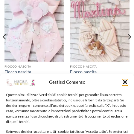
Aggiungi
Aggiungi
alla lista
alla lista
dei
dei
desideri
desideri
FIOCCO NASCITA
FIOCCO NASCITA
Fiocco nascita
Fiocco nascita
70,00
€
70,00
€
Gestisci Consenso
Aggiungi alla lista dei
Aggiungi alla lista dei
Questo sito utilizza diversi tipi di cookie tecnici per garantire il suo corretto
desideri
desideri
funzionamento, oltre a cookie statistici, inclusi quelli forniti da terze parti. Se
desideri negare il consenso all'uso dei cookie, puoi fare clic sulla "X". In questo
caso, verranno mantenute le impostazioni predefinite e potrai continuare a
navigare senza l'uso di cookie o di altri strumenti di tracciamento ad esclusione
di quelli tecnici.
Se invece desideri accettare tutti i cookie, fai clic su "Accetta tutto". Se preferisci