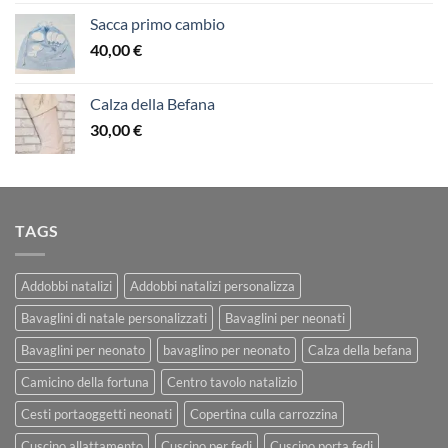
Sacca primo cambio
40,00
€
Calza della Befana
30,00
€
TAGS
Addobbi natalizi
Addobbi natalizi personalizza
Bavaglini di natale personalizzati
Bavaglini per neonati
Bavaglini per neonato
bavaglino per neonato
Calza della befana
Camicino della fortuna
Centro tavolo natalizio
Cesti portaoggetti neonati
Copertina culla carrozzina
Cuscino allattamento
Cuscino per fedi
Cuscino porta fedi