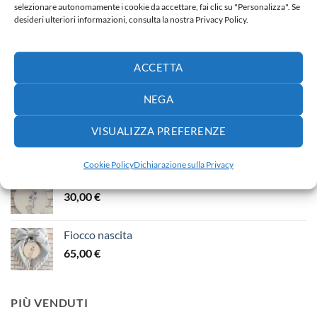
selezionare autonomamente i cookie da accettare, fai clic su "Personalizza". Se
NUOVI ARRIVI
desideri ulteriori informazioni, consulta la nostra Privacy Policy.
Fiocco nascita
ACCETTA
65,00
€
NEGA
Fiocco nascita
VISUALIZZA PREFERENZE
40,00
€
Cookie Policy
Dichiarazione sulla Privacy
Fiocco nascita
30,00
€
Fiocco nascita
65,00
€
PIÙ VENDUTI