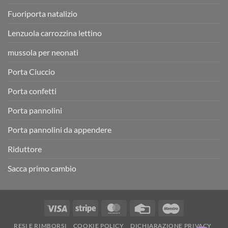
Fuoriporta natalizio
Lenzuola carrozzina lettino
mussola per neonati
Porta Ciuccio
Porta confetti
Porta pannolini
Porta pannolini da appendere
Riduttore
Sacca primo cambio
Visa
Stripe
MasterCard
Credit
Maestro
Card
RESI E RIMBORSI
COOKIE POLICY
DICHIARAZIONE PRIVACY