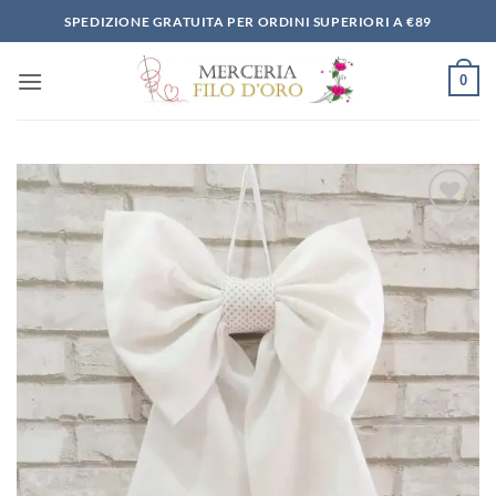
Salta
SPEDIZIONE GRATUITA PER ORDINI SUPERIORI A €89
ai
contenuti
0
Aggiungi
alla lista
dei
desideri