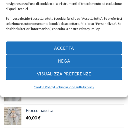
Calza della Befana
Calza della befana
navigare senza l'uso di cookie o di altri strumenti di tracciamento ad esclusione
45,00
€
30,00
€
di quelli tecnici.
Se invece desideri accettare tutti i cookie, fai clic su "Accetta tutto". Se preferisci
Aggiungi alla lista dei
Aggiungi alla lista dei
selezionare autonomamente i cookie da accettare, fai clic su "Personalizza". Se
desideri
desideri
desideri ulteriori informazioni, consulta la nostra Privacy Policy.
ACCETTA
NEGA
NUOVI ARRIVI
VISUALIZZA PREFERENZE
Fiocco nascita
Cookie Policy
Dichiarazione sulla Privacy
65,00
€
Fiocco nascita
40,00
€