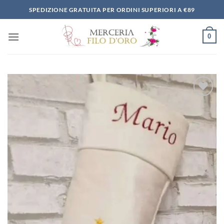
Salta
SPEDIZIONE GRATUITA PER ORDINI SUPERIORI A €89
ai
contenuti
0
Aggiungi
alla lista
dei
desideri