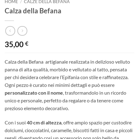
HOME
/
CALZE DELLA BEFANA
Calza della Befana
35,00
€
Calza della Befana artigianale realizzata in delizioso velluto
panna di alta qualità, morbido e vellutato al tatto, pensata
per chi desidera celebrare l’Epifania con stile e raffinatezza.
Ogni pezzo è curato nei minimi dettagli e può essere
personalizzato con il nome
, trasformandolo in un ricordo
unico e personale, perfetto da regalare o da tenere come
prezioso elemento decorativo.
Con i suoi
40 cm di altezza
, offre ampio spazio per custodire
dolciumi, cioccolatini, caramelle, biscotti fatti in casa e piccoli
regali, diventando così un accessorio non solo bello da