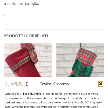
tradizione di famiglia.
.
PRODOTTI CORRELATI
Aggiungi
Aggiungi
alla lista
alla lista
dei
dei
desideri
desideri
Gestisci Consenso
Questo sito utilizza diversi tipi di cookie tecnici per garantire il suo corretto
funzionamento, oltre a cookie statistici, inclusi quelli forniti da terze parti. Se
desideri negare il consenso all'uso dei cookie, puoi fare clic sulla "X". In questo
CALZE DELLA BEFANA
CALZE DELLA BEFANA
caso, verranno mantenute le impostazioni predefinite e potrai continuare a