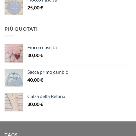
25,00
€
PIÙ QUOTATI
Fiocco nascita
30,00
€
Sacca primo cambio
40,00
€
Calza della Befana
30,00
€
TAGS