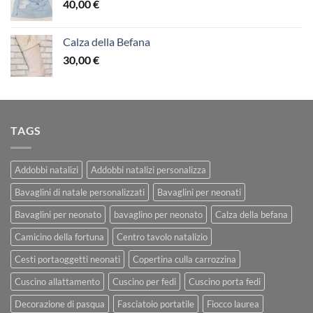
40,00
€
Calza della Befana
30,00
€
TAGS
Addobbi natalizi
Addobbi natalizi personalizza
Bavaglini di natale personalizzati
Bavaglini per neonati
Bavaglini per neonato
bavaglino per neonato
Calza della befana
Camicino della fortuna
Centro tavolo natalizio
Cesti portaoggetti neonati
Copertina culla carrozzina
Cuscino allattamento
Cuscino per fedi
Cuscino porta fedi
Decorazione di pasqua
Fasciatoio portatile
Fiocco laurea