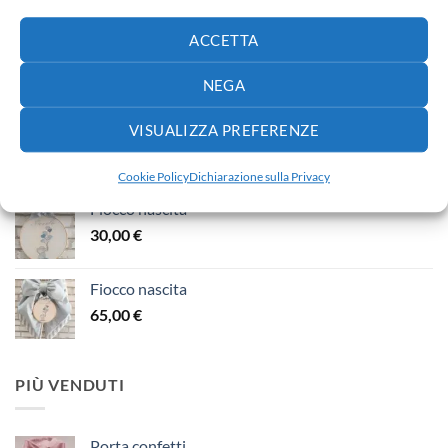
ACCETTA
Fiocco nascita
65,00
€
NEGA
Fiocco nascita
VISUALIZZA PREFERENZE
40,00
€
Cookie Policy
Dichiarazione sulla Privacy
Fiocco nascita
30,00
€
Fiocco nascita
65,00
€
PIÙ VENDUTI
Porta confetti