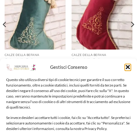
dei
dei
desideri
desideri
CALZE DELLA BEFANA
CALZE DELLA BEFANA
Calza della Befana
Calza della Befana
45,00
€
45,00
€
Gestisci Consenso
Questo sito utilizza diversi tipi di cookie tecnici per garantire il suo corretto
Aggiungi alla lista dei
Aggiungi alla lista dei
funzionamento, oltre a cookie statistici, inclusi quelli forniti da terze parti. Se
desideri
desideri
desideri negare il consenso all'uso dei cookie, puoi fare clic sulla "X". In questo
caso, verranno mantenute le impostazioni predefinite e potrai continuare a
navigare senza l'uso di cookie o di altri strumenti di tracciamento ad esclusione
di quelli tecnici.
Se invece desideri accettare tutti i cookie, fai clic su "Accetta tutto". Se preferisci
selezionare autonomamente i cookie da accettare, fai clic su "Personalizza". Se
desideri ulteriori informazioni, consulta la nostra Privacy Policy.
NUOVI ARRIVI