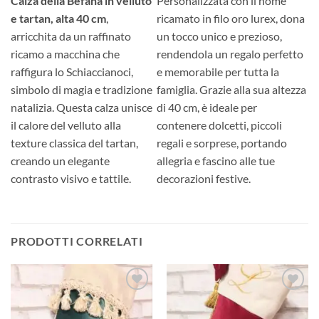
Calza della Befana in velluto
Personalizzata con il nome
e tartan, alta 40 cm
,
ricamato in filo oro lurex, dona
arricchita da un raffinato
un tocco unico e prezioso,
ricamo a macchina che
rendendola un regalo perfetto
raffigura lo Schiaccianoci,
e memorabile per tutta la
simbolo di magia e tradizione
famiglia. Grazie alla sua altezza
natalizia. Questa calza unisce
di 40 cm, è ideale per
il calore del velluto alla
contenere dolcetti, piccoli
texture classica del tartan,
regali e sorprese, portando
creando un elegante
allegria e fascino alle tue
contrasto visivo e tattile.
decorazioni festive.
PRODOTTI CORRELATI
Aggiungi
Aggiungi
alla lista
alla lista