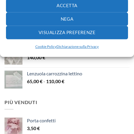
Fiocco nascita
ACCETTA
30,00
€
NEGA
Fiocco nascita
VISUALIZZA PREFERENZE
65,00
€
Cookie Policy
Dichiarazione sulla Privacy
Fiocco nascita
140,00
€
Lenzuola carrozzina lettino
Fascia
65,00
€
-
110,00
€
di
prezzo:
da
PIÙ VENDUTI
65,00 €
a
110,00 €
Porta confetti
3,50
€