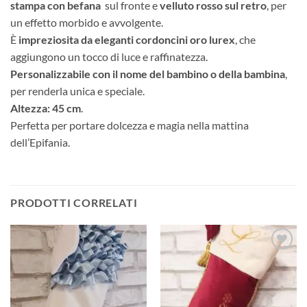
stampa con befana
sul fronte e
velluto rosso sul retro
, per
un effetto morbido e avvolgente.
È
impreziosita da eleganti cordoncini oro lurex
, che
aggiungono un tocco di luce e raffinatezza.
Personalizzabile con il nome del bambino o della bambina
,
per renderla unica e speciale.
Altezza: 45 cm
.
Perfetta per portare dolcezza e magia nella mattina
dell’Epifania.
PRODOTTI CORRELATI
Aggiungi
Aggiungi
alla lista
alla lista
dei
dei
desideri
desideri