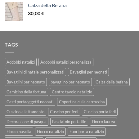
Calza della Befana
30,00
€
TAGS
Addobbi natalizi
Addobbi natalizi personalizza
Bavaglini di natale personalizzati
Bavaglini per neonati
Bavaglini per neonato
bavaglino per neonato
Calza della befana
Camicino della fortuna
Centro tavolo natalizio
Cesti portaoggetti neonati
Copertina culla carrozzina
Cuscino allattamento
Cuscino per fedi
Cuscino porta fedi
Decorazione di pasqua
Fasciatoio portatile
Fiocco laurea
Fiocco nascita
Fiocco natalizio
Fuoriporta natalizio