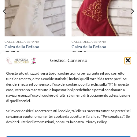
CALZE DELLA BEFANA
CALZE DELLA BEFANA
Calza della Befana
Calza della Befana
40,00
€
45,00
€
Gestisci Consenso
Aggiungi alla lista dei
Aggiungi alla lista dei
Questo sito utilizza diversi tipi di cookie tecnici per garantire il suo corretto
desideri
desideri
funzionamento, oltre a cookie statistici, inclusi quelli forniti da terze parti. Se
desideri negare il consenso all'uso dei cookie, puoi fare clic sulla "X". In questo
caso, verranno mantenute le impostazioni predefinite e potrai continuare a
navigare senza l'uso di cookie o di altri strumenti di tracciamento ad esclusione
di quelli tecnici.
Se invece desideri accettare tutti i cookie, fai clic su "Accetta tutto". Se preferisci
selezionare autonomamente i cookie da accettare, fai clic su "Personalizza". Se
NUOVI ARRIVI
desideri ulteriori informazioni, consulta la nostra Privacy Policy.