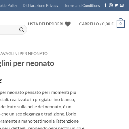
okie Policy
Dichiarazione Privacy
Terms and Conditions
0
LISTA DEI DESIDERI
CARRELLO /
0,00
€
BAVAGLINI PER NEONATO
lini per neonato
€
 per neonato pensato per i momenti più
ciali: realizzato in pregiato lino bianco,
 delicato sulla pelle del neonato, è un
 che unisce eleganza e tradizione. L’orlo
teramente a mano testimonia l’attenzione
e per i dettagli, rendendo ogni pezzo unico e