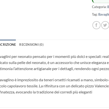
Categoria:
B
Tag:
Bavagli
SCRIZIONE
RECENSIONI (0)
aglini per neonato pensato per i momenti più dolci e speciali: reali
icato sulla pelle del neonato, è un accessorio che unisce eleganza 
timonia l’attenzione artigianale per i dettagli, rendendo ogni pezzo
bavaglino è impreziosito da teneri orsetti ricamati a mano, simbolo 
colo capolavoro tessile. La rifinitura con un delicato pizzo Valen
finatezza, evocando la tradizione dei corredi più eleganti