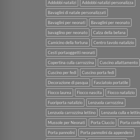
Addobbi natalizi
Addobbi natalizi personalizza
Bavaglini di natale personalizzati
Bavaglini per neonati
Bavaglini per neonato
bavaglino per neonato
Calza della befana
Camicino della fortuna
Centro tavolo natalizio
Cesti portaoggetti neonati
Copertina culla carrozzina
Cuscino allattamento
Cuscino per fedi
Cuscino porta fedi
Decorazione di pasqua
Fasciatoio portatile
Fiocco laurea
Fiocco nascita
Fiocco natalizio
Fuoriporta natalizio
Lenzuola carrozzina
Lenzuola carrozzina lettino
Lenzuola culla e lettin
Mussole per Neonati
Porta Ciuccio
Porta confe
Porta pannolini
Porta pannolini da appendere