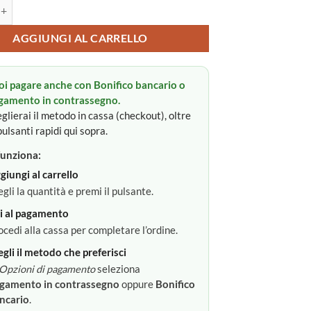
er neonato quantità
AGGIUNGI AL CARRELLO
oi pagare anche con Bonifico bancario o
gamento in contrassegno.
glierai il metodo in cassa (checkout), oltre
pulsanti rapidi qui sopra.
unziona:
giungi al carrello
egli la quantità e premi il pulsante.
i al pagamento
ocedi alla cassa per completare l’ordine.
egli il metodo che preferisci
Opzioni di pagamento
seleziona
gamento in contrassegno
oppure
Bonifico
ncario
.