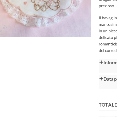
prezioso.
Il bavagli
mano, simb
in un picc
delicato p
romanticis
dei corred
Alternative
Inform
Data p
TOTALE