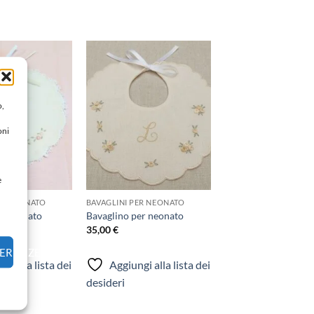
Aggiungi
Aggiungi
alla lista
alla lista
dei
dei
o,
desideri
desideri
oni
e
ER NEONATO
BAVAGLINI PER NEONATO
er neonato
Bavaglino per neonato
35,00
€
FERENZE
gi alla lista dei
Aggiungi alla lista dei
desideri