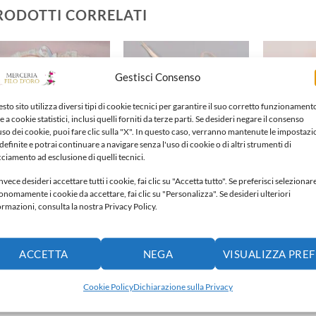
RODOTTI CORRELATI
Gestisci Consenso
Aggiungi
Aggiungi
alla lista
alla lista
dei
dei
sto sito utilizza diversi tipi di cookie tecnici per garantire il suo corretto funzionament
desideri
desideri
e a cookie statistici, inclusi quelli forniti da terze parti. Se desideri negare il consenso
'uso dei cookie, puoi fare clic sulla "X". In questo caso, verranno mantenute le impostazi
definite e potrai continuare a navigare senza l'uso di cookie o di altri strumenti di
cciamento ad esclusione di quelli tecnici.
nvece desideri accettare tutti i cookie, fai clic su "Accetta tutto". Se preferisci selezionar
onomamente i cookie da accettare, fai clic su "Personalizza". Se desideri ulteriori
AGLINI PER NEONATO
BAVAGLINI PER NEONATO
BAVAGLINI P
ormazioni, consulta la nostra Privacy Policy.
aglini per neonato
Bavaglini per neonato
Bavaglini p
,00
€
20,00
€
35,00
€
ACCETTA
NEGA
VISUALIZZA PRE
Aggiungi alla lista dei
Aggiungi alla lista dei
Aggiun
ideri
desideri
desideri
Cookie Policy
Dichiarazione sulla Privacy