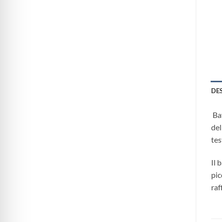
DE
Bav
del
tes
Il 
pic
raf