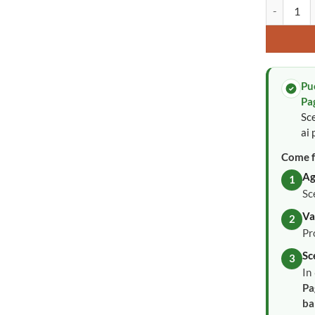
Bavaglini p
Pu
Pa
Sce
ai 
Come f
Ag
1
Sc
Va
2
Pr
Sc
3
In
Pa
ba