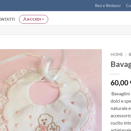
Resi e Rimborsi
Co
ONTATTI
ACCEDI
HOME
/
Bavag
Aggiungi
alla lista
dei
60,00
desideri
Bavaglini
dolci e spe
naturale e
accessorio
cucito in
artigianal