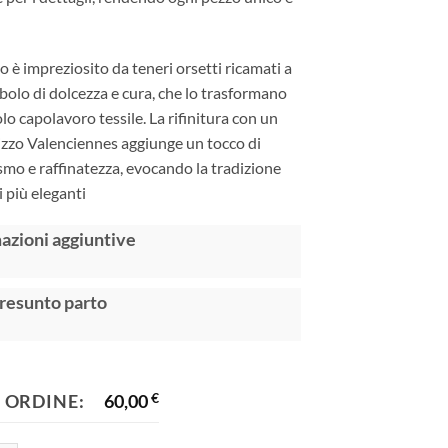
no è impreziosito da teneri orsetti ricamati a
olo di dolcezza e cura, che lo trasformano
olo capolavoro tessile. La rifinitura con un
izzo Valenciennes aggiunge un tocco di
mo e raffinatezza, evocando la tradizione
i più eleganti
:
azioni aggiuntive
resunto parto
 ORDINE:
60,00
€