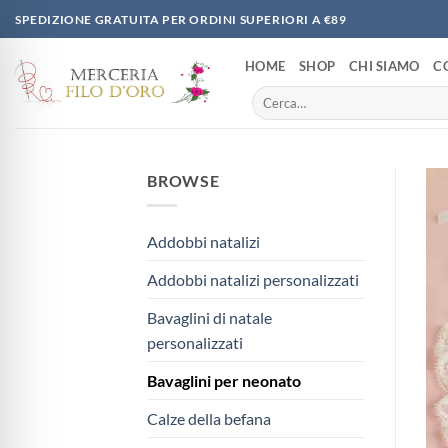
Salta
SPEDIZIONE GRATUITA PER ORDINI SUPERIORI A €89
ai
contenuti
HOME
SHOP
CHI SIAMO
C
Cerca:
BROWSE
Addobbi natalizi
Addobbi natalizi personalizzati
Bavaglini di natale
personalizzati
Bavaglini per neonato
Calze della befana