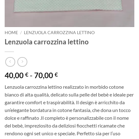
HOME
/
LENZUOLA CARROZZINA LETTINO
Lenzuola carrozzina lettino
Fascia
40,00
-
70,00
€
€
di
Lenzuola carrozzina lettino realizzato in morbido cotone
prezzo:
bianco di alta qualità, delicato sulla pelle del bebè e ideale per
da
garantire comfort e traspirabilità. Il design è arricchito da
40,00 €
un’elegante bordatura in cotone fantasia, che dona un tocco
a
dolce e raffinato .Il completo è personalizzabile con il nome
70,00 €
del bebè, impreziosito da deliziosi fiocchetti ricamate che
rendono ogni set unico e speciale. Perfetto sia per l’uso