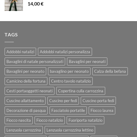
14,00
€
TAGS
Addobbi natalizi
Addobbi natalizi personalizza
Bavaglini di natale personalizzati
Bavaglini per neonati
Bavaglini per neonato
bavaglino per neonato
Calza della befana
Camicino della fortuna
Centro tavolo natalizio
Cesti portaoggetti neonati
Copertina culla carrozzina
Cuscino allattamento
Cuscino per fedi
Cuscino porta fedi
Decorazione di pasqua
Fasciatoio portatile
Fiocco laurea
Fiocco nascita
Fiocco natalizio
Fuoriporta natalizio
Lenzuola carrozzina
Lenzuola carrozzina lettino