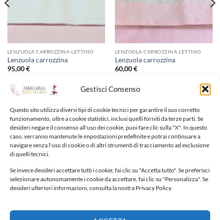
LENZUOLA CARROZZINA LETTINO
LENZUOLA CARROZZINA LETTINO
Lenzuola carrozzina
Lenzuola carrozzina
95,00
€
60,00
€
Gestisci Consenso
Aggiungi alla lista dei
Aggiungi alla lista dei
desideri
desideri
Questo sito utilizza diversi tipi di cookie tecnici per garantire il suo corretto
funzionamento, oltre a cookie statistici, inclusi quelli forniti da terze parti. Se
desideri negare il consenso all'uso dei cookie, puoi fare clic sulla "X". In questo
caso, verranno mantenute le impostazioni predefinite e potrai continuare a
navigare senza l'uso di cookie o di altri strumenti di tracciamento ad esclusione
di quelli tecnici.
Se invece desideri accettare tutti i cookie, fai clic su "Accetta tutto". Se preferisci
NUOVI ARRIVI
selezionare autonomamente i cookie da accettare, fai clic su "Personalizza". Se
desideri ulteriori informazioni, consulta la nostra Privacy Policy.
Fiocco nascita
65,00
€