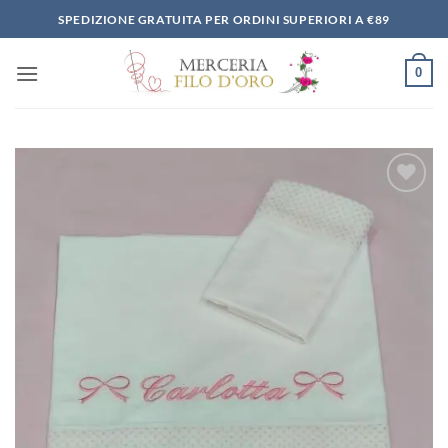
Salta
SPEDIZIONE GRATUITA PER ORDINI SUPERIORI A €89
ai
contenuti
0
Aggiungi
alla lista
dei
desideri