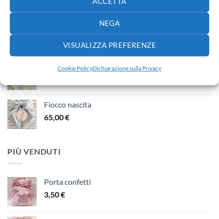
ACCETTA
NEGA
Fiocco nascita
40,00
€
VISUALIZZA PREFERENZE
Fiocco nascita
Cookie Policy
Dichiarazione sulla Privacy
30,00
€
Fiocco nascita
65,00
€
PIÙ VENDUTI
Porta confetti
3,50
€