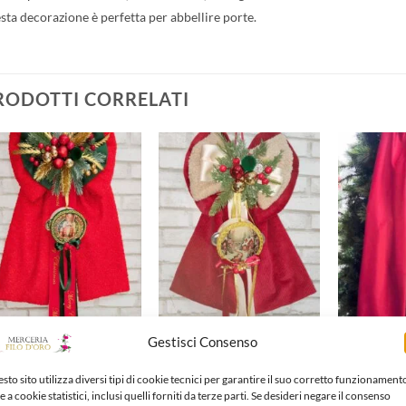
sta decorazione è perfetta per abbellire porte.
RODOTTI CORRELATI
Aggiungi
Aggiungi
alla lista
alla lista
dei
dei
desideri
desideri
Gestisci Consenso
CCO NATALIZIO
FIOCCO NATALIZIO
FIOCCO NATA
cco natalizio
Fiocco natalizio
Fiocco natal
,00
€
45,00
€
55,00
€
sto sito utilizza diversi tipi di cookie tecnici per garantire il suo corretto funzionament
e a cookie statistici, inclusi quelli forniti da terze parti. Se desideri negare il consenso