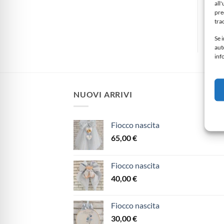
all
ei
Aggiungi alla lista dei
Aggiungi alla lista dei
pre
desideri
desideri
des
tra
Se i
aut
inf
NUOVI ARRIVI
Fiocco nascita
65,00
€
Fiocco nascita
40,00
€
Fiocco nascita
30,00
€