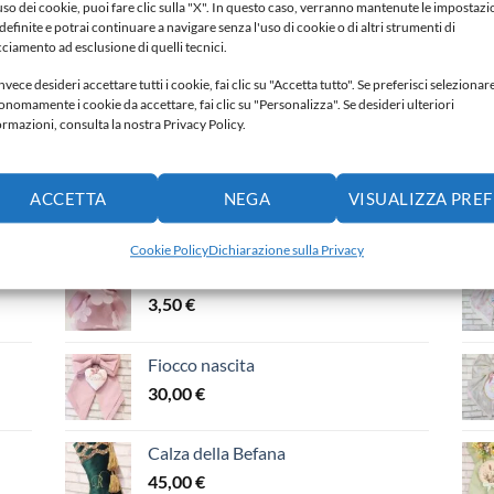
'uso dei cookie, puoi fare clic sulla "X". In questo caso, verranno mantenute le impostazi
Aggiungi alla lista dei
Aggiungi alla lista dei
Aggiun
definite e potrai continuare a navigare senza l'uso di cookie o di altri strumenti di
ideri
desideri
desideri
cciamento ad esclusione di quelli tecnici.
nvece desideri accettare tutti i cookie, fai clic su "Accetta tutto". Se preferisci selezionar
onomamente i cookie da accettare, fai clic su "Personalizza". Se desideri ulteriori
ormazioni, consulta la nostra Privacy Policy.
ACCETTA
NEGA
VISUALIZZA PRE
PIÙ VENDUTI
IN
Cookie Policy
Dichiarazione sulla Privacy
Porta confetti
3,50
€
Fiocco nascita
30,00
€
Calza della Befana
45,00
€