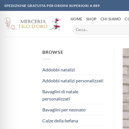
Salta
SPEDIZIONE GRATUITA PER ORDINI SUPERIORI A €89
ai
contenuti
HOME
SHOP
CHI SIAMO
C
Cerca:
BROWSE
Addobbi natalizi
Addobbi natalizi personalizzati
Bavaglini di natale
personalizzati
Bavaglini per neonato
Calze della befana