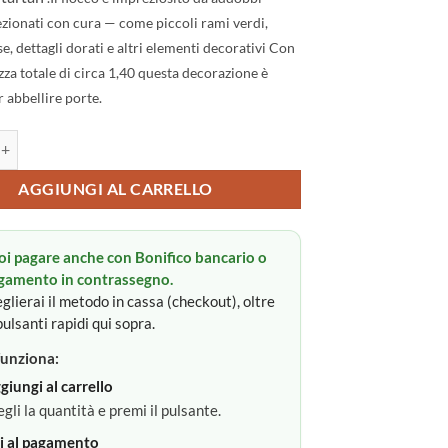
lezionati con cura — come piccoli rami verdi,
e, dettagli dorati e altri elementi decorativi
Con
za totale di circa 1,40
questa decorazione è
r abbellire porte.
lizio quantità
:
AGGIUNGI AL CARRELLO
oi pagare anche con Bonifico bancario o
gamento in contrassegno.
glierai il metodo in cassa (checkout), oltre
pulsanti rapidi qui sopra.
unziona:
giungi al carrello
egli la quantità e premi il pulsante.
i al pagamento