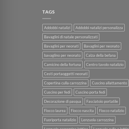
TAGS
Addobbi natalizi
Addobbi natalizi personalizza
Bavaglini di natale personalizzati
Bavaglini per neonati
Bavaglini per neonato
bavaglino per neonato
Calza della befana
Camicino della fortuna
Centro tavolo natalizio
Cesti portaoggetti neonati
Copertina culla carrozzina
Cuscino allattamento
Cuscino per fedi
Cuscino porta fedi
Decorazione di pasqua
Fasciatoio portatile
Fiocco laurea
Fiocco nascita
Fiocco natalizio
Fuoriporta natalizio
Lenzuola carrozzina