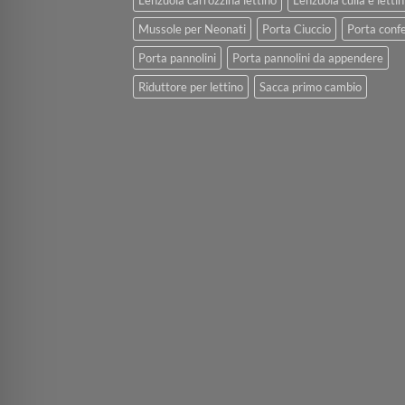
Lenzuola carrozzina lettino
Lenzuola culla e lettin
Mussole per Neonati
Porta Ciuccio
Porta confe
Porta pannolini
Porta pannolini da appendere
Riduttore per lettino
Sacca primo cambio