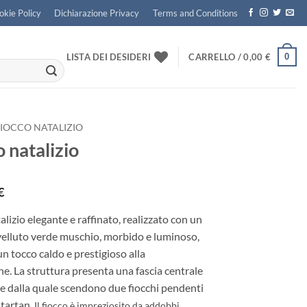
okie Policy
Dichiarazione Privacy
Terms and Conditions
0
LISTA DEI DESIDERI
CARRELLO /
0,00
€
FIOCCO NATALIZIO
 natalizio
€
alizio elegante e raffinato, realizzato con un
velluto verde muschio, morbido e luminoso,
n tocco caldo e prestigioso alla
e. La struttura presenta una fascia centrale
e dalla quale scendono due fiocchi pendenti
 tartan
.
Il fiocco è impreziosito da addobbi