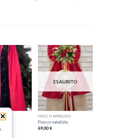
Aggiungi
Aggiungi
alla lista
alla lista
dei
dei
desideri
desideri
ESAURITO
LIZIO
FIOCCO NATALIZIO
izio
Fiocco natalizio
69,00
€
o,