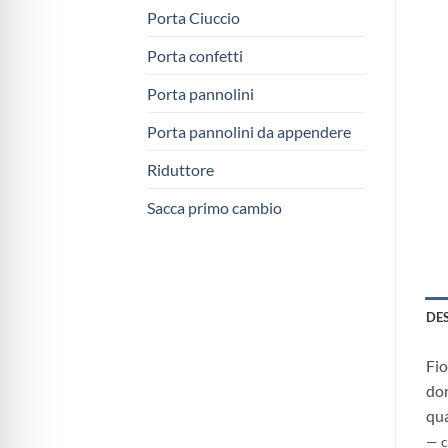
Porta Ciuccio
Porta confetti
Porta pannolini
Porta pannolini da appendere
Riduttore
Sacca primo cambio
DE
Fio
don
qua
— c