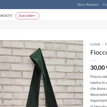
Resi e Rimborsi
Co
ONTATTI
ACCEDI
HOME
/
Fiocco
Aggiungi
alla lista
dei
30,00
desideri
Fiocco nat
nastro in 
che dona u
decorazion
important
in tessuto