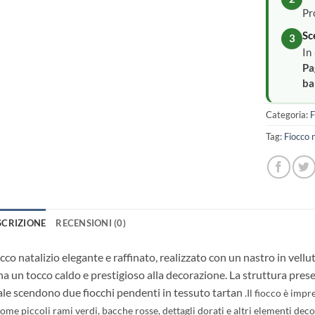
Pr
Sc
3
In
Pa
ba
Categoria:
F
Tag:
Fiocco n
SCRIZIONE
RECENSIONI (0)
cco natalizio elegante e raffinato, realizzato con un nastro in vel
a un tocco caldo e prestigioso alla decorazione. La struttura pres
le scendono due fiocchi pendenti in tessuto tartan
.
Il fiocco è impr
ome piccoli rami verdi, bacche rosse, dettagli dorati e altri elementi deco