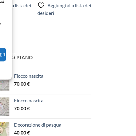
oni
gi alla lista dei
Aggiungi alla lista dei
desideri
e
FERENZE
 PRIMO PIANO
Fiocco nascita
70,00
€
Fiocco nascita
70,00
€
Decorazione di pasqua
40,00
€