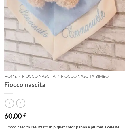
HOME
/
FIOCCO NASCITA
/
FIOCCO NASCITA BIMBO
Fiocco nascita
60,00
€
Fiocco nascita realizzato in
piquet color panna
e
plumetis celeste
,