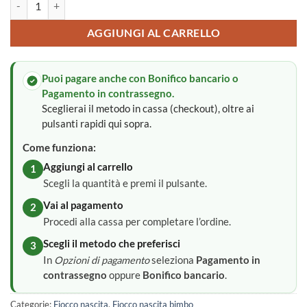
AGGIUNGI AL CARRELLO
Puoi pagare anche con Bonifico bancario o
Pagamento in contrassegno.
Sceglierai il metodo in cassa (checkout), oltre ai
pulsanti rapidi qui sopra.
Come funziona:
Aggiungi al carrello
1
Scegli la quantità e premi il pulsante.
Vai al pagamento
2
Procedi alla cassa per completare l’ordine.
Scegli il metodo che preferisci
3
In
Opzioni di pagamento
seleziona
Pagamento in
contrassegno
oppure
Bonifico bancario
.
Categorie:
Fiocco nascita
,
Fiocco nascita bimbo