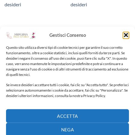
desideri
desideri
Gestisci Consenso
NUOVI ARRIVI
Questo sito utilizza diversi tipi di cookie tecnici per garantire il suo corretto
funzionamento, oltre a cookie statistici, inclusi quelli forniti da terze parti. Se
desideri negare il consenso all'uso dei cookie, puoi fare clic sulla "X". In questo
caso, verranno mantenute le impostazioni predefinite e potrai continuare a
Fiocco nascita
navigare senza l'uso di cookie o di altri strumenti di tracciamento ad esclusione
65,00
€
di quelli tecnici.
Se invece desideri accettare tutti i cookie, fai clic su "Accetta tutto". Se preferisci
selezionare autonomamente i cookie da accettare, fai clic su "Personalizza". Se
Fiocco nascita
desideri ulteriori informazioni, consulta la nostra Privacy Policy.
40,00
€
Fiocco nascita
ACCETTA
30,00
€
NEGA