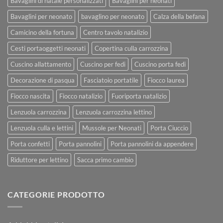
Bavaglini di natale personalizzati
Bavaglini per neonati
Bavaglini per neonato
bavaglino per neonato
Calza della befana
Camicino della fortuna
Centro tavolo natalizio
Cesti portaoggetti neonati
Copertina culla carrozzina
Cuscino allattamento
Cuscino per fedi
Cuscino porta fedi
Decorazione di pasqua
Fasciatoio portatile
Fiocco laurea
Fiocco nascita
Fiocco natalizio
Fuoriporta natalizio
Lenzuola carrozzina
Lenzuola carrozzina lettino
Lenzuola culla e lettini
Mussole per Neonati
Porta Ciuccio
Porta confetti
Porta pannolini
Porta pannolini da appendere
Riduttore per lettino
Sacca primo cambio
CATEGORIE PRODOTTO