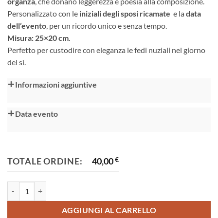
organza
, che donano leggerezza e poesia alla composizione.
Personalizzato con le
iniziali degli sposi ricamate
e la
data
dell’evento
, per un ricordo unico e senza tempo.
Misura: 25×20 cm
.
Perfetto per custodire con eleganza le fedi nuziali nel giorno
del sì.
Alternative:
Informazioni aggiuntive
Data evento
TOTALE ORDINE:
40,00
€
Cuscino per fedi quantità
AGGIUNGI AL CARRELLO