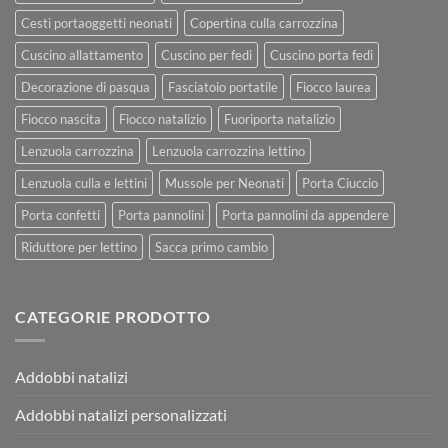
Cesti portaoggetti neonati
Copertina culla carrozzina
Cuscino allattamento
Cuscino per fedi
Cuscino porta fedi
Decorazione di pasqua
Fasciatoio portatile
Fiocco laurea
Fiocco nascita
Fiocco natalizio
Fuoriporta natalizio
Lenzuola carrozzina
Lenzuola carrozzina lettino
Lenzuola culla e lettini
Mussole per Neonati
Porta Ciuccio
Porta confetti
Porta pannolini
Porta pannolini da appendere
Riduttore per lettino
Sacca primo cambio
CATEGORIE PRODOTTO
Addobbi natalizi
Addobbi natalizi personalizzati