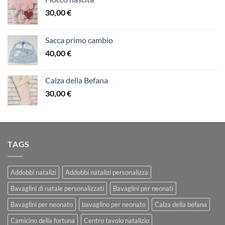
30,00
€
Sacca primo cambio
40,00
€
Calza della Befana
30,00
€
TAGS
Addobbi natalizi
Addobbi natalizi personalizza
Bavaglini di natale personalizzati
Bavaglini per neonati
Bavaglini per neonato
bavaglino per neonato
Calza della befana
Camicino della fortuna
Centro tavolo natalizio