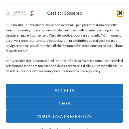
Gestisci Consenso
NUOVI ARRIVI
Questo sito utilizza diversi tipi di cookie tecnici per garantire il suo corretto
funzionamento, oltre a cookie statistici, inclusi quelli forniti da terze parti. Se
desideri negare il consenso all'uso dei cookie, puoi fare clic sulla "X". In questo
caso, verranno mantenute le impostazioni predefinite e potrai continuare a
Fiocco nascita
navigare senza l'uso di cookie o di altri strumenti di tracciamento ad esclusione
65,00
€
di quelli tecnici.
Se invece desideri accettare tutti i cookie, fai clic su "Accetta tutto". Se preferisci
Fiocco nascita
selezionare autonomamente i cookie da accettare, fai clic su "Personalizza". Se
desideri ulteriori informazioni, consulta la nostra Privacy Policy.
40,00
€
Fiocco nascita
ACCETTA
30,00
€
NEGA
Fiocco nascita
VISUALIZZA PREFERENZE
65,00
€