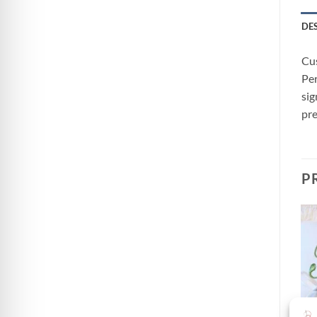
DE
Cus
Per
sig
pre
P
Aggiungi
Aggiungi
alla lista
alla lista
dei
dei
desideri
desideri