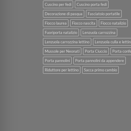
Cuscino per fedi
Cuscino porta fedi
Decorazione di pasqua
Fasciatoio portatile
Fiocco laurea
Fiocco nascita
Fiocco natalizio
Fuoriporta natalizio
Lenzuola carrozzina
Lenzuola carrozzina lettino
Lenzuola culla e lettin
Mussole per Neonati
Porta Ciuccio
Porta confe
Porta pannolini
Porta pannolini da appendere
Riduttore per lettino
Sacca primo cambio