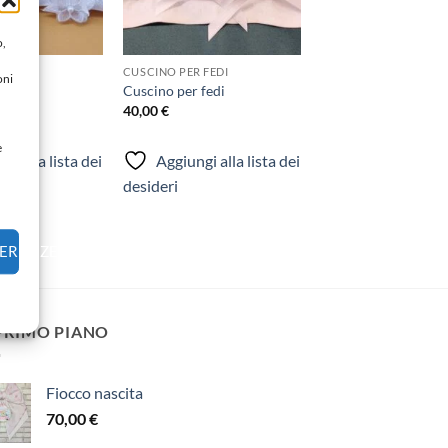
o,
 FEDI
CUSCINO PER FEDI
oni
 fedi
Cuscino per fedi
40,00
€
e
gi alla lista dei
Aggiungi alla lista dei
desideri
FERENZE
 PRIMO PIANO
Fiocco nascita
70,00
€