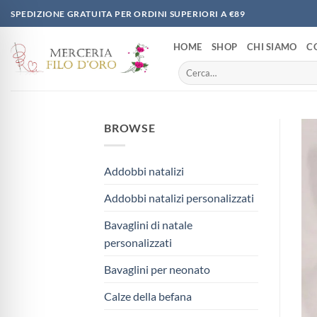
Salta
SPEDIZIONE GRATUITA PER ORDINI SUPERIORI A €89
ai
contenuti
HOME
SHOP
CHI SIAMO
C
Cerca:
BROWSE
Addobbi natalizi
Addobbi natalizi personalizzati
Bavaglini di natale
personalizzati
Bavaglini per neonato
Calze della befana