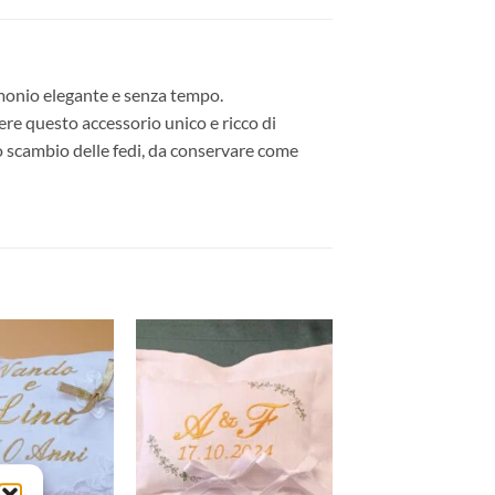
imonio elegante e senza tempo.
dere questo accessorio unico e ricco di
o scambio delle fedi, da conservare come
Aggiungi
Aggiungi
alla lista
alla lista
dei
dei
desideri
desideri