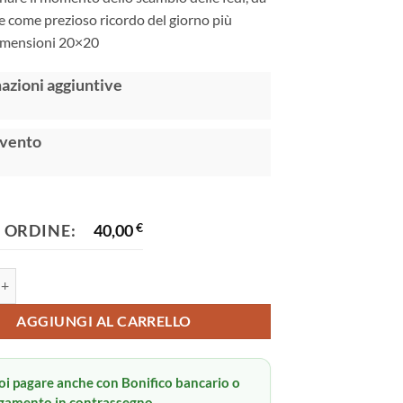
e come prezioso ricordo del giorno più
Dimensioni 20×20
:
azioni aggiuntive
evento
 ORDINE:
40,00
€
 fedi quantità
AGGIUNGI AL CARRELLO
oi pagare anche con Bonifico bancario o
gamento in contrassegno.