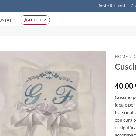
Resi e Rimborsi
Co
ONTATTI
ACCEDI
HOME
/
Cusci
Aggiungi
alla lista
dei
40,00
desideri
Cuscino pe
ideale pe
Personalizz
con cura p
di signifi
accompagn