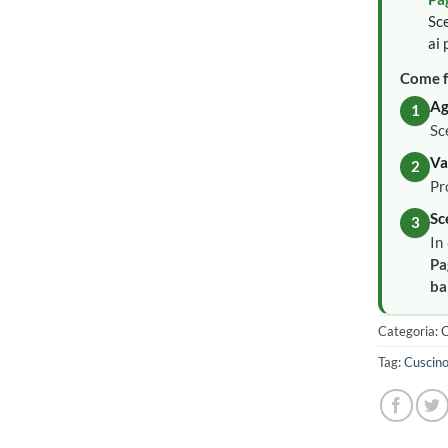
Sce
ai 
Come f
Ag
1
Sc
Va
2
Pr
Sc
3
In
Pa
ba
Categoria:
C
Tag:
Cuscino