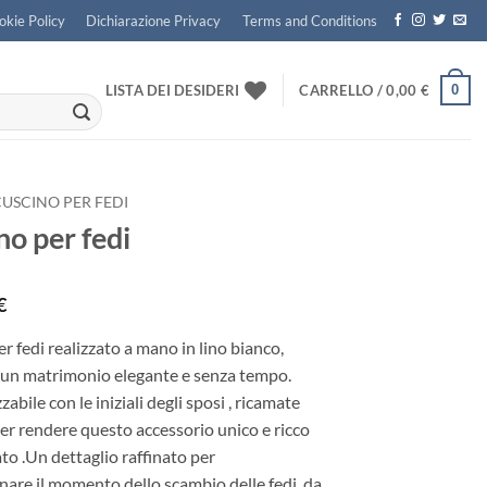
okie Policy
Dichiarazione Privacy
Terms and Conditions
0
LISTA DEI DESIDERI
CARRELLO /
0,00
€
CUSCINO PER FEDI
no per fedi
€
r fedi realizzato a mano in lino bianco,
r un matrimonio elegante e senza tempo.
abile con le iniziali degli sposi , ricamate
er rendere questo accessorio unico e ricco
cato .Un dettaglio raffinato per
are il momento dello scambio delle fedi, da