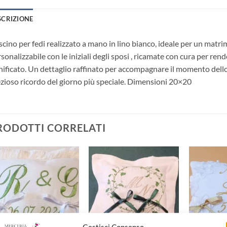
SCRIZIONE
cino per fedi realizzato a mano in lino bianco, ideale per un matr
sonalizzabile con le iniziali degli sposi , ricamate con cura per ren
nificato. Un dettaglio raffinato per accompagnare il momento dell
zioso ricordo del giorno più speciale. Dimensioni 20×20
RODOTTI CORRELATI
Aggiungi
Aggiungi
alla lista
alla lista
dei
dei
desideri
desideri