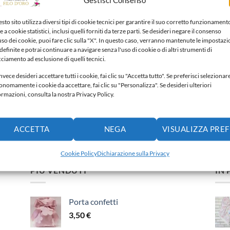
Gestisci Consenso
sto sito utilizza diversi tipi di cookie tecnici per garantire il suo corretto funzionament
e a cookie statistici, inclusi quelli forniti da terze parti. Se desideri negare il consenso
CINO PER FEDI
CUSCINO PER FEDI
CUSCINO PER
'uso dei cookie, puoi fare clic sulla "X". In questo caso, verranno mantenute le impostazi
cino per fedi
Cuscino per fedi
Cuscino per
definite e potrai continuare a navigare senza l'uso di cookie o di altri strumenti di
,00
€
40,00
€
40,00
€
cciamento ad esclusione di quelli tecnici.
nvece desideri accettare tutti i cookie, fai clic su "Accetta tutto". Se preferisci selezionar
Aggiungi alla lista dei
Aggiungi alla lista dei
Aggiun
onomamente i cookie da accettare, fai clic su "Personalizza". Se desideri ulteriori
ideri
desideri
desideri
ormazioni, consulta la nostra Privacy Policy.
ACCETTA
NEGA
VISUALIZZA PRE
Cookie Policy
Dichiarazione sulla Privacy
PIÙ VENDUTI
IN
Porta confetti
3,50
€