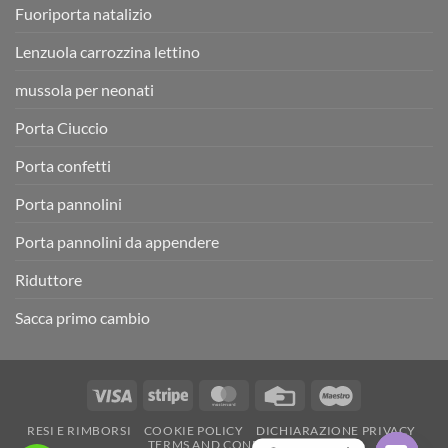
Fuoriporta natalizio
Lenzuola carrozzina lettino
mussola per neonati
Porta Ciuccio
Porta confetti
Porta pannolini
Porta pannolini da appendere
Riduttore
Sacca primo cambio
Visa
Stripe
MasterCard
Credit
Maestro
Card
RESI E RIMBORSI
COOKIE POLICY
DICHIARAZIONE PRIVACY
TERMS AND CONDITIONS