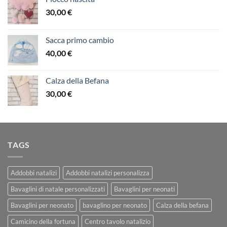
30,00
€
Sacca primo cambio
40,00
€
Calza della Befana
30,00
€
TAGS
Addobbi natalizi
Addobbi natalizi personalizza
Bavaglini di natale personalizzati
Bavaglini per neonati
Bavaglini per neonato
bavaglino per neonato
Calza della befana
Camicino della fortuna
Centro tavolo natalizio