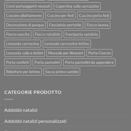
Cesti portaoggetti neonati
Copertina culla carrozzina
Cuscino allattamento
Cuscino per fedi
Cuscino porta fedi
Decorazione di pasqua
Fasciatoio portatile
Fiocco laurea
Fiocco nascita
Fiocco natalizio
Fuoriporta natalizio
Lenzuola carrozzina
Lenzuola carrozzina lettino
Lenzuola culla e lettini
Mussole per Neonati
Porta Ciuccio
Porta confetti
Porta pannolini
Porta pannolini da appendere
Riduttore per lettino
Sacca primo cambio
CATEGORIE PRODOTTO
Addobbi natalizi
Addobbi natalizi personalizzati