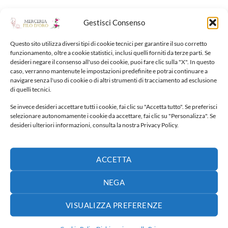
Gestisci Consenso
NUOVI ARRIVI
Questo sito utilizza diversi tipi di cookie tecnici per garantire il suo corretto
funzionamento, oltre a cookie statistici, inclusi quelli forniti da terze parti. Se
desideri negare il consenso all'uso dei cookie, puoi fare clic sulla "X". In questo
caso, verranno mantenute le impostazioni predefinite e potrai continuare a
Fiocco nascita
navigare senza l'uso di cookie o di altri strumenti di tracciamento ad esclusione
65,00
€
di quelli tecnici.
Se invece desideri accettare tutti i cookie, fai clic su "Accetta tutto". Se preferisci
Fiocco nascita
selezionare autonomamente i cookie da accettare, fai clic su "Personalizza". Se
desideri ulteriori informazioni, consulta la nostra Privacy Policy.
40,00
€
Fiocco nascita
ACCETTA
30,00
€
NEGA
Fiocco nascita
VISUALIZZA PREFERENZE
65,00
€