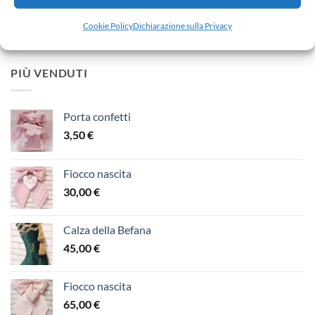
Fiocco nascita
65,00
€
Cookie Policy
Dichiarazione sulla Privacy
PIÙ VENDUTI
Porta confetti
3,50
€
Fiocco nascita
30,00
€
Calza della Befana
45,00
€
Fiocco nascita
65,00
€