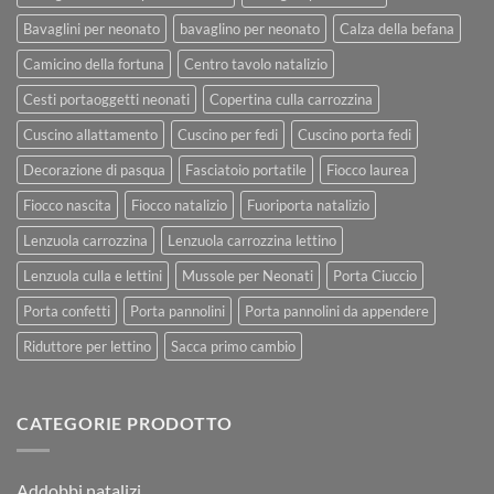
Bavaglini per neonato
bavaglino per neonato
Calza della befana
Camicino della fortuna
Centro tavolo natalizio
Cesti portaoggetti neonati
Copertina culla carrozzina
Cuscino allattamento
Cuscino per fedi
Cuscino porta fedi
Decorazione di pasqua
Fasciatoio portatile
Fiocco laurea
Fiocco nascita
Fiocco natalizio
Fuoriporta natalizio
Lenzuola carrozzina
Lenzuola carrozzina lettino
Lenzuola culla e lettini
Mussole per Neonati
Porta Ciuccio
Porta confetti
Porta pannolini
Porta pannolini da appendere
Riduttore per lettino
Sacca primo cambio
CATEGORIE PRODOTTO
Addobbi natalizi