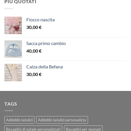
PIÙ QUOTATI
Fiocco nascita
30,00
€
Sacca primo cambio
40,00
€
Calza della Befana
30,00
€
TAGS
Addobbi natalizi
Addobbi natalizi personalizza
Bavaglini di natale personalizzati
Bavaglini per neonati