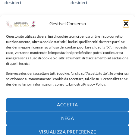
desideri
desideri
Gestisci Consenso
Questo sito utilizza diversi tipi di cookie tecnici per garantire il suo corretto
funzionamento, oltre a cookie statistici, inclusi quelli forniti da terze parti. Se
NUOVI ARRIVI
desideri negare il consenso all'uso dei cookie, puoi fare clic sulla "X". In questo
caso, verranno mantenute le impostazioni predefinite e potrai continuare a
navigare senza l'uso di cookie o di altri strumenti di tracciamento ad esclusione
di quelli tecnici.
Fiocco nascita
65,00
€
Se invece desideri accettare tutti i cookie, fai clic su "Accetta tutto". Se preferisci
selezionare autonomamente i cookie da accettare, fai clic su "Personalizza". Se
desideri ulteriori informazioni, consulta la nostra Privacy Policy.
Fiocco nascita
40,00
€
ACCETTA
Fiocco nascita
NEGA
30,00
€
VISUALIZZA PREFERENZE