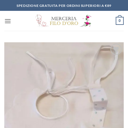
Salta
SPEDIZIONE GRATUITA PER ORDINI SUPERIORI A €89
ai
contenuti
0
Aggiungi
alla lista
dei
desideri