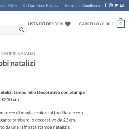
okie Policy
Dichiarazione Privacy
Terms and Conditions
0
LISTA DEI DESIDERI
CARRELLO /
0,00
€
ADDOBBI NATALIZI
bi natalizi
atalizi tamburello Decorativo con Stampa
 – Ø 10 cm
n tocco di magia e calore al tuo Natale con
egante tamburello decorativo da 23 cm,
to da una raffinata stampa natalizia.