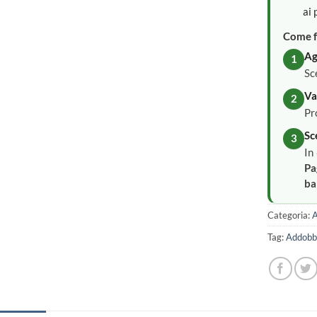
ai 
Come f
Ag
1
Sc
Va
2
Pr
Sc
3
In
Pa
ba
Categoria:
A
Tag:
Addobbi