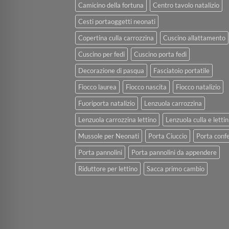
Camicino della fortuna
Centro tavolo natalizio
Cesti portaoggetti neonati
Copertina culla carrozzina
Cuscino allattamento
Cuscino per fedi
Cuscino porta fedi
Decorazione di pasqua
Fasciatoio portatile
Fiocco laurea
Fiocco nascita
Fiocco natalizio
Fuoriporta natalizio
Lenzuola carrozzina
Lenzuola carrozzina lettino
Lenzuola culla e lettin
Mussole per Neonati
Porta Ciuccio
Porta confe
Porta pannolini
Porta pannolini da appendere
Riduttore per lettino
Sacca primo cambio