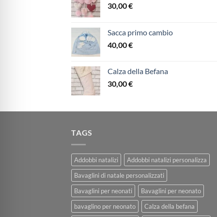
30,00
€
Sacca primo cambio
40,00
€
Calza della Befana
30,00
€
TAGS
Addobbi natalizi
Addobbi natalizi personalizza
Bavaglini di natale personalizzati
Bavaglini per neonati
Bavaglini per neonato
bavaglino per neonato
Calza della befana