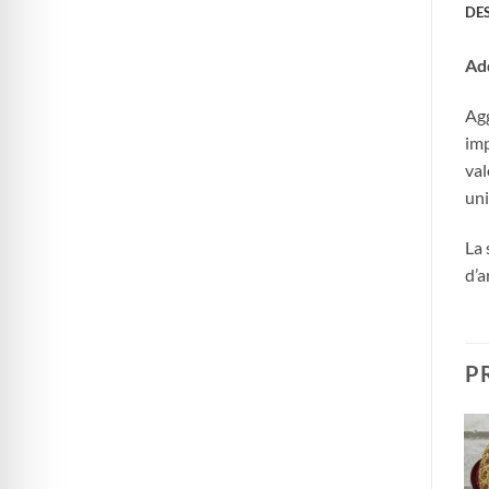
DE
Add
Agg
imp
val
uni
La 
d’a
P
Aggiungi
Aggiungi