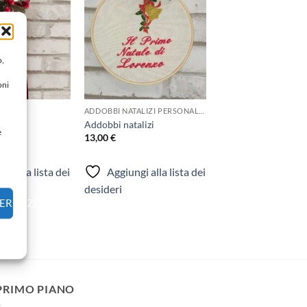
alla lista
alla lista
dei
dei
desideri
desideri
o,
oni
ALIZI
ADDOBBI NATALIZI PERSONALIZZATI
alizi
Addobbi natalizi
e
13,00
€
gi alla lista dei
Aggiungi alla lista dei
desideri
FERENZE
 PRIMO PIANO