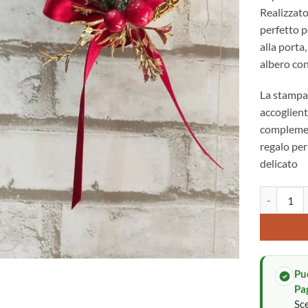
Realizzato
perfetto p
alla porta
albero con
La stampa 
accoglient
complemen
regalo per
delicato
Addobbi nat
Alternative
Pu
Pa
Sce