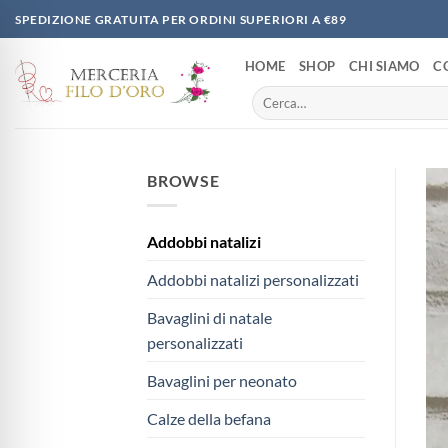
Salta
SPEDIZIONE GRATUITA PER ORDINI SUPERIORI A €89
ai
contenuti
HOME
SHOP
CHI SIAMO
C
Cerca:
BROWSE
Addobbi natalizi
Addobbi natalizi personalizzati
Bavaglini di natale
personalizzati
Bavaglini per neonato
Calze della befana