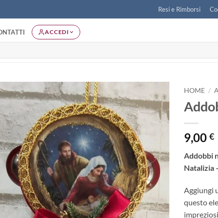
Resi e Rimborsi
Co
ONTATTI
ACCEDI
HOME
/
Addob
Aggiungi
alla lista
dei
9,00
€
desideri
Addobbi n
Natalizia
Aggiungi u
questo el
impreziosi