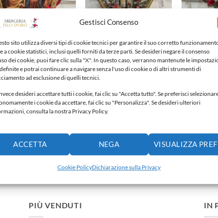
alla lista
alla lista
dei
dei
desideri
desideri
Gestisci Consenso
sto sito utilizza diversi tipi di cookie tecnici per garantire il suo corretto funzionament
e a cookie statistici, inclusi quelli forniti da terze parti. Se desideri negare il consenso
'uso dei cookie, puoi fare clic sulla "X". In questo caso, verranno mantenute le impostazi
definite e potrai continuare a navigare senza l'uso di cookie o di altri strumenti di
cciamento ad esclusione di quelli tecnici.
OBBI NATALIZI
ADDOBBI NATALIZI
ADDOBBI NAT
obbi natalizi
Addobbi natalizi
Addobbi nat
nvece desideri accettare tutti i cookie, fai clic su "Accetta tutto". Se preferisci selezionar
0
€
14,00
€
14,00
€
onomamente i cookie da accettare, fai clic su "Personalizza". Se desideri ulteriori
ormazioni, consulta la nostra Privacy Policy.
Aggiungi alla lista dei
Aggiungi alla lista dei
Aggiun
ideri
desideri
desideri
ACCETTA
NEGA
VISUALIZZA PRE
Cookie Policy
Dichiarazione sulla Privacy
PIÙ VENDUTI
IN