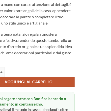
 a mano con cura e attenzione ai dettagli, è
er valorizzare angoli della casa, appendere
, decorare la parete o completare il tuo
 uno stile unico e artigianale.
a tema natalizio regala atmosfera
e e festiva, rendendo questo tamburello un
to d’arredo originale e una splendida idea
 chi ama decorazioni particolari e dal gusto
alizi quantità
:
AGGIUNGI AL CARRELLO
oi pagare anche con Bonifico bancario o
gamento in contrassegno.
glierai il metodo in cassa (checkout), oltre