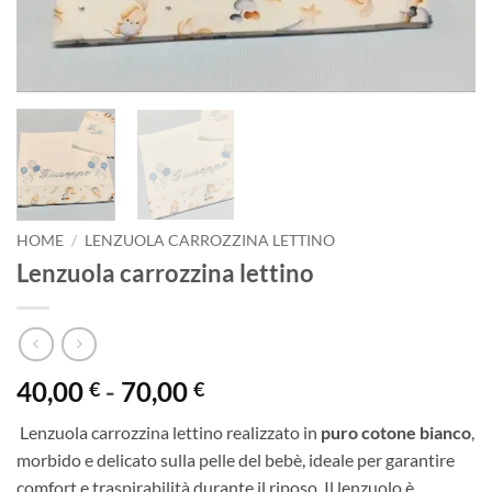
HOME
/
LENZUOLA CARROZZINA LETTINO
Lenzuola carrozzina lettino
Fascia
40,00
-
70,00
€
€
di
Lenzuola carrozzina lettino realizzato in
puro cotone bianco
,
prezzo:
morbido e delicato sulla pelle del bebè, ideale per garantire
da
comfort e traspirabilità durante il riposo .Il lenzuolo è