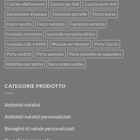
Cuscino allattamento
Cuscino per fedi
Cuscino porta fedi
Decorazione di pasqua
Fasciatoio portatile
Fiocco laurea
Fiocco nascita
Fiocco natalizio
Fuoriporta natalizio
Lenzuola carrozzina
Lenzuola carrozzina lettino
Lenzuola culla e lettini
Mussole per Neonati
Porta Ciuccio
Porta confetti
Porta pannolini
Porta pannolini da appendere
Riduttore per lettino
Sacca primo cambio
CATEGORIE PRODOTTO
Addobbi natalizi
Addobbi natalizi personalizzati
Bavaglini di natale personalizzati