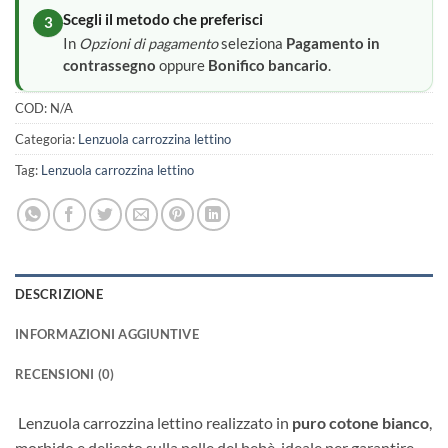
Scegli il metodo che preferisci
3
In
Opzioni di pagamento
seleziona
Pagamento in
contrassegno
oppure
Bonifico bancario
.
COD:
N/A
Categoria:
Lenzuola carrozzina lettino
Tag:
Lenzuola carrozzina lettino
DESCRIZIONE
INFORMAZIONI AGGIUNTIVE
RECENSIONI (0)
Lenzuola carrozzina lettino realizzato in
puro cotone bianco
,
morbido e delicato sulla pelle del bebè, ideale per garantire