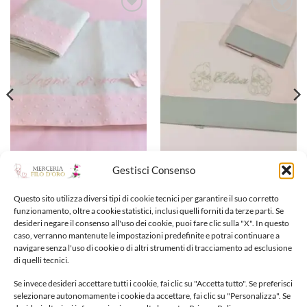
Aggiungi
Aggiungi
alla lista
alla lista
dei
dei
desideri
desideri
LENZUOLA CARROZZINA LETTINO
LENZUOLA CARROZZINA LETTINO
Gestisci Consenso
Lenzuola carrozzina
Lenzuola carrozzina lettino
Fascia
60,00
€
45,00
€
-
75,00
€
di
Questo sito utilizza diversi tipi di cookie tecnici per garantire il suo corretto
prezzo:
funzionamento, oltre a cookie statistici, inclusi quelli forniti da terze parti. Se
da
Aggiungi alla lista dei
Aggiungi alla lista dei
45,00 €
desideri negare il consenso all'uso dei cookie, puoi fare clic sulla "X". In questo
a
caso, verranno mantenute le impostazioni predefinite e potrai continuare a
desideri
desideri
75,00 €
navigare senza l'uso di cookie o di altri strumenti di tracciamento ad esclusione
di quelli tecnici.
Se invece desideri accettare tutti i cookie, fai clic su "Accetta tutto". Se preferisci
selezionare autonomamente i cookie da accettare, fai clic su "Personalizza". Se