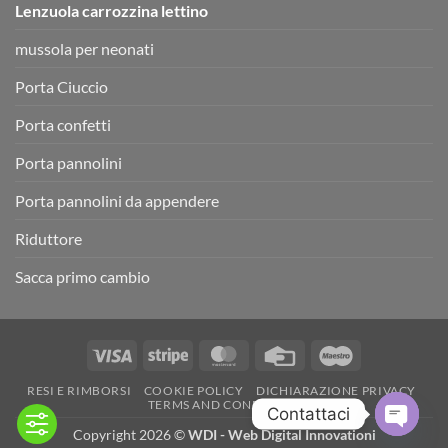
Lenzuola carrozzina lettino
mussola per neonati
Porta Ciuccio
Porta confetti
Porta pannolini
Porta pannolini da appendere
Riduttore
Sacca primo cambio
Visa
Stripe
MasterCard
Credit
Maestro
Card
RESI E RIMBORSI
COOKIE POLICY
DICHIARAZIONE PRIVACY
TERMS AND CONDITIONS
Contattaci
Copyright 2026 ©
WDI - Web Digital Innovationi