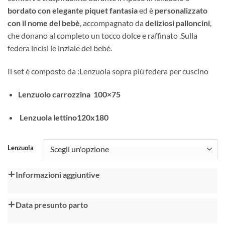
40,00 €
bordato con elegante piquet fantasia
ed è
personalizzato
a
con il nome del bebè
, accompagnato da
deliziosi palloncini
,
70,00 €
che donano al completo un tocco dolce e raffinato .Sulla
federa incisi le inziale del bebè.
Il set è composto da :Lenzuola sopra più federa per cuscino
Lenzuolo carrozzina
100×75
Lenzuola lettino120x180
Alternative:
Lenzuola
Informazioni aggiuntive
Data presunto parto