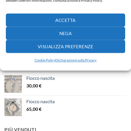
desideri ulteriori informazioni, consulta la nostra Privacy Policy.
NUOVI ARRIVI
ACCETTA
Fiocco nascita
NEGA
65,00
€
VISUALIZZA PREFERENZE
Fiocco nascita
Cookie Policy
Dichiarazione sulla Privacy
40,00
€
Fiocco nascita
30,00
€
Fiocco nascita
65,00
€
PIÙ VENDUTI