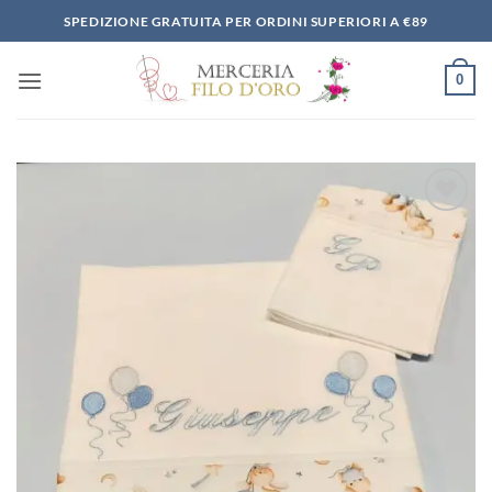
Salta
SPEDIZIONE GRATUITA PER ORDINI SUPERIORI A €89
ai
contenuti
0
Aggiungi
alla lista
dei
desideri