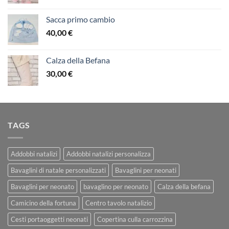
Sacca primo cambio
40,00
€
Calza della Befana
30,00
€
TAGS
Addobbi natalizi
Addobbi natalizi personalizza
Bavaglini di natale personalizzati
Bavaglini per neonati
Bavaglini per neonato
bavaglino per neonato
Calza della befana
Camicino della fortuna
Centro tavolo natalizio
Cesti portaoggetti neonati
Copertina culla carrozzina