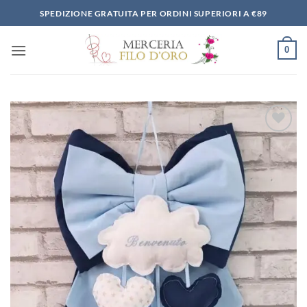
Salta
SPEDIZIONE GRATUITA PER ORDINI SUPERIORI A €89
ai
contenuti
0
Aggiungi
alla lista
dei
desideri