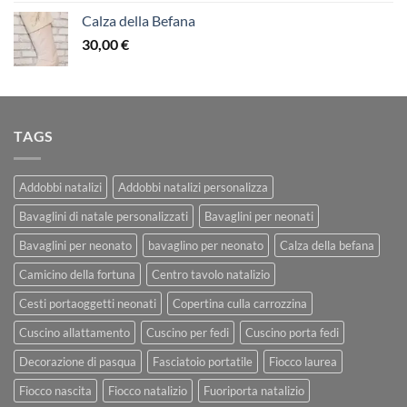
Calza della Befana
30,00
€
TAGS
Addobbi natalizi
Addobbi natalizi personalizza
Bavaglini di natale personalizzati
Bavaglini per neonati
Bavaglini per neonato
bavaglino per neonato
Calza della befana
Camicino della fortuna
Centro tavolo natalizio
Cesti portaoggetti neonati
Copertina culla carrozzina
Cuscino allattamento
Cuscino per fedi
Cuscino porta fedi
Decorazione di pasqua
Fasciatoio portatile
Fiocco laurea
Fiocco nascita
Fiocco natalizio
Fuoriporta natalizio