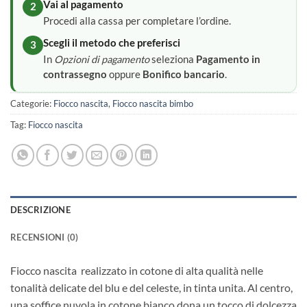
Vai al pagamento
2
Procedi alla cassa per completare l’ordine.
Scegli il metodo che preferisci
3
In
Opzioni di pagamento
seleziona
Pagamento in
contrassegno
oppure
Bonifico bancario
.
Categorie:
Fiocco nascita
,
Fiocco nascita bimbo
Tag:
Fiocco nascita
DESCRIZIONE
RECENSIONI (0)
Fiocco nascita realizzato in cotone di alta qualità nelle
tonalità delicate del blu e del celeste, in tinta unita. Al centro,
una soffice nuvola in cotone bianco dona un tocco di dolcezza