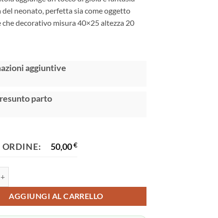
a del neonato, perfetta sia come oggetto
e che decorativo misura 40×25 altezza 20
:
azioni aggiuntive
resunto parto
 ORDINE:
50,00
€
oggetti neonati quantità
AGGIUNGI AL CARRELLO