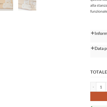
alla stanz
funzional
Alternative
Inform
Data p
TOTALE
Cesti porta