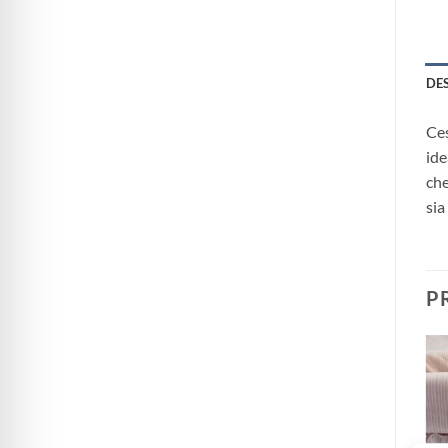
DE
Ces
ide
che
sia
P
Aggiungi
alla lista
dei
desideri