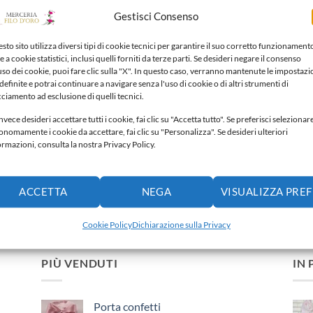
Gestisci Consenso
sto sito utilizza diversi tipi di cookie tecnici per garantire il suo corretto funzionament
e a cookie statistici, inclusi quelli forniti da terze parti. Se desideri negare il consenso
'uso dei cookie, puoi fare clic sulla "X". In questo caso, verranno mantenute le impostazi
TI PORTAOGGETTI NEONATI
CESTI PORTAOGGETTI NEONATI
CESTI PORTA
definite e potrai continuare a navigare senza l'uso di cookie o di altri strumenti di
ti portaoggetti neonati
Cesta portaoggetti neonati
Cesti portao
cciamento ad esclusione di quelli tecnici.
,00
€
50,00
€
50,00
€
nvece desideri accettare tutti i cookie, fai clic su "Accetta tutto". Se preferisci selezionar
onomamente i cookie da accettare, fai clic su "Personalizza". Se desideri ulteriori
Aggiungi alla lista dei
Aggiungi alla lista dei
Aggiun
ormazioni, consulta la nostra Privacy Policy.
ideri
desideri
desideri
ACCETTA
NEGA
VISUALIZZA PRE
Cookie Policy
Dichiarazione sulla Privacy
PIÙ VENDUTI
IN
Porta confetti