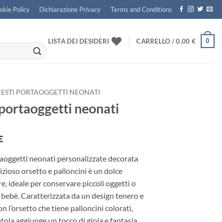
okie Policy
Dichiarazione Privacy
Terms and Conditions
0
LISTA DEI DESIDERI
CARRELLO /
0,00
€
CESTI PORTAOGGETTI NEONATI
 portaoggetti neonati
€
taoggetti neonati personalizzate decorata
izioso orsetto e palloncini è un dolce
e, ideale per conservare piccoli oggetti o
l bebè. Caratterizzata da un design tenero e
on l’orsetto che tiene palloncini colorati,
tola aggiunge un tocco di gioia e fantasia