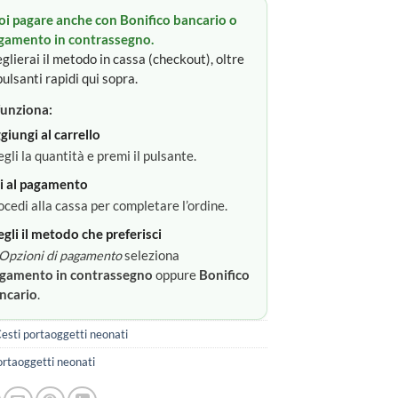
oi pagare anche con Bonifico bancario o
gamento in contrassegno.
glierai il metodo in cassa (checkout), oltre
pulsanti rapidi qui sopra.
unziona:
giungi al carrello
egli la quantità e premi il pulsante.
i al pagamento
ocedi alla cassa per completare l’ordine.
egli il metodo che preferisci
Opzioni di pagamento
seleziona
gamento in contrassegno
oppure
Bonifico
ncario
.
esti portaoggetti neonati
ortaoggetti neonati