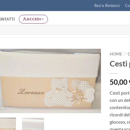
Resi e Rimborsi
Co
ONTATTI
ACCEDI
HOME
/
Cesti
Aggiungi
alla lista
dei
50,00
desideri
Cesti por
con un del
contenitor
ricordi de
giocoso, c
questa sca