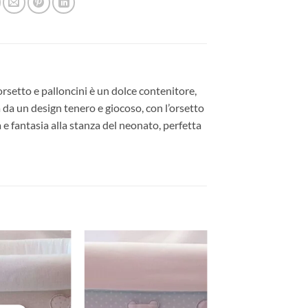
rsetto e palloncini è un dolce contenitore,
a da un design tenero e giocoso, con l’orsetto
 e fantasia alla stanza del neonato, perfetta
Aggiungi
Aggiungi
alla lista
alla lista
dei
dei
desideri
desideri