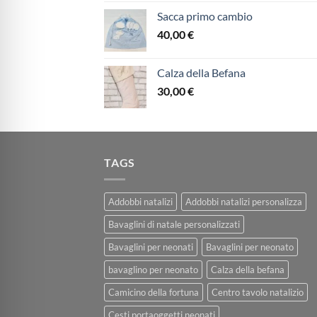
Sacca primo cambio
40,00
€
Calza della Befana
30,00
€
TAGS
Addobbi natalizi
Addobbi natalizi personalizza
Bavaglini di natale personalizzati
Bavaglini per neonati
Bavaglini per neonato
bavaglino per neonato
Calza della befana
Camicino della fortuna
Centro tavolo natalizio
Cesti portaoggetti neonati