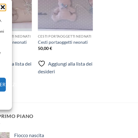
o,
oni
OGGETTI NEONATI
CESTI PORTAOGGETTI NEONATI
ggetti neonati
Cesti portaoggetti neonati
50,00
€
e
gi alla lista dei
Aggiungi alla lista dei
desideri
FERENZE
 PRIMO PIANO
Fiocco nascita