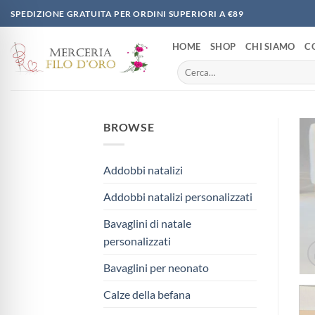
Salta
SPEDIZIONE GRATUITA PER ORDINI SUPERIORI A €89
ai
contenuti
HOME
SHOP
CHI SIAMO
C
Cerca:
BROWSE
Addobbi natalizi
Addobbi natalizi personalizzati
Bavaglini di natale
personalizzati
Bavaglini per neonato
Calze della befana