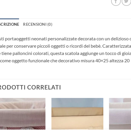
SCRIZIONE
RECENSIONI (0)
ti portaoggetti neonati personalizzate decorata con un delizioso o
ale per conservare piccoli oggetti o ricordi del bebè. Caratterizzat
 tiene palloncini colorati, questa scatola aggiunge un tocco di gioia
 come oggetto funzionale che decorativo misura 40×25 altezza 20
RODOTTI CORRELATI
Aggiungi
Aggiungi
alla lista
alla lista
dei
dei
desideri
desideri