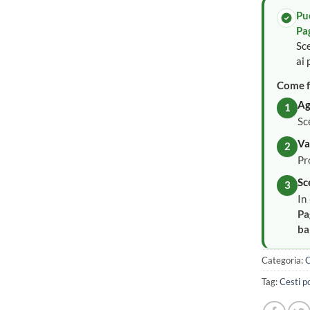
Pu
Pa
Sce
ai 
Come f
Ag
1
Sc
Va
2
Pr
Sc
3
In
Pa
ba
Categoria:
C
Tag:
Cesti p