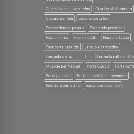
Copertina culla carrozzina
Cuscino allattamento
Cuscino per fedi
Cuscino porta fedi
Decorazione di pasqua
Fasciatoio portatile
Fiocco laurea
Fiocco nascita
Fiocco natalizio
Fuoriporta natalizio
Lenzuola carrozzina
Lenzuola carrozzina lettino
Lenzuola culla e lettin
Mussole per Neonati
Porta Ciuccio
Porta confe
Porta pannolini
Porta pannolini da appendere
Riduttore per lettino
Sacca primo cambio