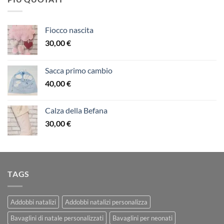
Fiocco nascita
30,00
€
Sacca primo cambio
40,00
€
Calza della Befana
30,00
€
TAGS
Addobbi natalizi
Addobbi natalizi personalizza
Bavaglini di natale personalizzati
Bavaglini per neonati