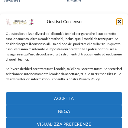
desideri
desideri
Gestisci Consenso
Questo sito utilizza diversi tipi di cookie tecnici per garantire il suo corretto
funzionamento, oltre a cookie statistici, inclusi quelli forniti da terze parti. Se
NUOVI ARRIVI
desideri negare il consenso all'uso dei cookie, puoi fare clic sulla "X". In questo
caso, verranno mantenute le impostazioni predefinite e potrai continuare a
navigare senza l'uso di cookie o di altri strumenti di tracciamento ad esclusione
Fiocco nascita
di quelli tecnici.
65,00
€
Se invece desideri accettare tutti i cookie, fai clic su "Accetta tutto". Se preferisci
selezionare autonomamente i cookie da accettare, fai clic su "Personalizza". Se
desideri ulteriori informazioni, consulta la nostra Privacy Policy.
Fiocco nascita
40,00
€
ACCETTA
Fiocco nascita
NEGA
30,00
€
VISUALIZZA PREFERENZE