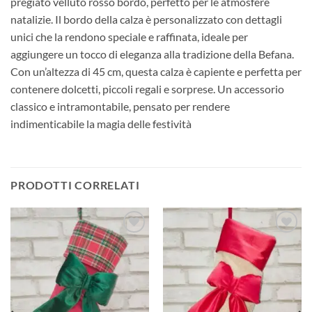
pregiato velluto rosso bordò, perfetto per le atmosfere
natalizie. Il bordo della calza è personalizzato con dettagli
unici che la rendono speciale e raffinata, ideale per
aggiungere un tocco di eleganza alla tradizione della Befana.
Con un’altezza di 45 cm, questa calza è capiente e perfetta per
contenere dolcetti, piccoli regali e sorprese. Un accessorio
classico e intramontabile, pensato per rendere
indimenticabile la magia delle festività
PRODOTTI CORRELATI
Aggiungi
Aggiungi
alla lista
alla lista
dei
dei
desideri
desideri