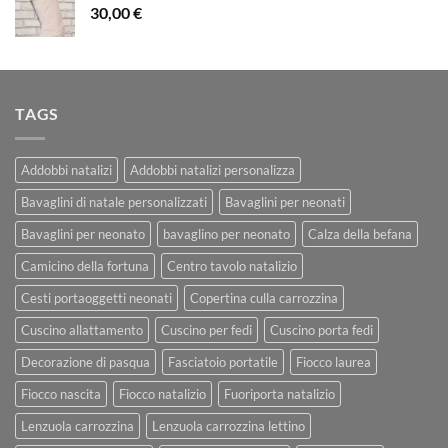
30,00
€
TAGS
Addobbi natalizi
Addobbi natalizi personalizza
Bavaglini di natale personalizzati
Bavaglini per neonati
Bavaglini per neonato
bavaglino per neonato
Calza della befana
Camicino della fortuna
Centro tavolo natalizio
Cesti portaoggetti neonati
Copertina culla carrozzina
Cuscino allattamento
Cuscino per fedi
Cuscino porta fedi
Decorazione di pasqua
Fasciatoio portatile
Fiocco laurea
Fiocco nascita
Fiocco natalizio
Fuoriporta natalizio
Lenzuola carrozzina
Lenzuola carrozzina lettino