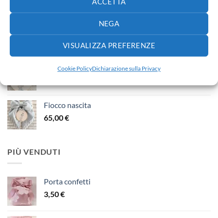
65,00
€
ACCETTA
NEGA
Fiocco nascita
40,00
€
VISUALIZZA PREFERENZE
Fiocco nascita
Cookie Policy
Dichiarazione sulla Privacy
30,00
€
Fiocco nascita
65,00
€
PIÙ VENDUTI
Porta confetti
3,50
€