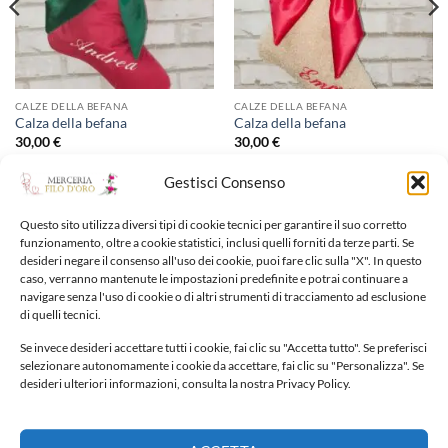
CALZE DELLA BEFANA
CALZE DELLA BEFANA
Calza della befana
Calza della befana
30,00
€
30,00
€
Gestisci Consenso
Aggiungi alla lista dei
Aggiungi alla lista dei
desideri
desideri
Questo sito utilizza diversi tipi di cookie tecnici per garantire il suo corretto
funzionamento, oltre a cookie statistici, inclusi quelli forniti da terze parti. Se
desideri negare il consenso all'uso dei cookie, puoi fare clic sulla "X". In questo
caso, verranno mantenute le impostazioni predefinite e potrai continuare a
navigare senza l'uso di cookie o di altri strumenti di tracciamento ad esclusione
di quelli tecnici.
Se invece desideri accettare tutti i cookie, fai clic su "Accetta tutto". Se preferisci
NUOVI ARRIVI
selezionare autonomamente i cookie da accettare, fai clic su "Personalizza". Se
desideri ulteriori informazioni, consulta la nostra Privacy Policy.
Fiocco nascita