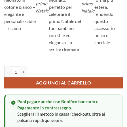
primo
primo
cotone bianco –
perfetto per
estesa,
Natale
Natale
elegante e
celebrare il
rendendo
personalizzabile
primo Natale del
questo
– ricamo
tuo bambino
accessorio
con stile ed
unico e
eleganza. La
speciale.
scritta ricamata
Bavaglini di natale personalizzati quantità
Alternative:
AGGIUNGI AL CARRELLO
Puoi pagare anche con Bonifico bancario o
Pagamento in contrassegno.
Sceglierai il metodo in cassa (checkout), oltre ai
pulsanti rapidi qui sopra.