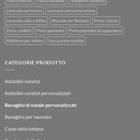
Fiocco nascita
Fiocco natalizio
Fuoriporta natalizio
Lenzuola carrozzina
Lenzuola carrozzina lettino
Lenzuola culla e lettini
Mussole per Neonati
Porta Ciuccio
Porta confetti
Porta pannolini
Porta pannolini da appendere
Riduttore per lettino
Sacca primo cambio
CATEGORIE PRODOTTO
Addobbi natalizi
Addobbi natalizi personalizzati
Bavaglini di natale personalizzati
Bavaglini per neonato
Calze della befana