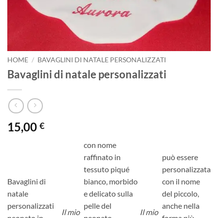
HOME
/
BAVAGLINI DI NATALE PERSONALIZZATI
Bavaglini di natale personalizzati
15,00
€
con nome
raffinato in
può essere
tessuto piqué
personalizzata
Bavaglini di
bianco, morbido
con il nome
natale
e delicato sulla
del piccolo,
personalizzati
pelle del
anche nella
Il mio
Il mio
neonato in
neonato,
forma più