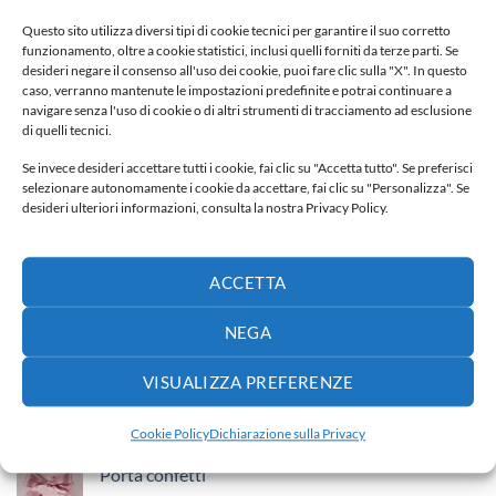
Fiocco nascita
Questo sito utilizza diversi tipi di cookie tecnici per garantire il suo corretto
funzionamento, oltre a cookie statistici, inclusi quelli forniti da terze parti. Se
65,00
€
desideri negare il consenso all'uso dei cookie, puoi fare clic sulla "X". In questo
caso, verranno mantenute le impostazioni predefinite e potrai continuare a
navigare senza l'uso di cookie o di altri strumenti di tracciamento ad esclusione
Fiocco nascita
di quelli tecnici.
40,00
€
Se invece desideri accettare tutti i cookie, fai clic su "Accetta tutto". Se preferisci
selezionare autonomamente i cookie da accettare, fai clic su "Personalizza". Se
desideri ulteriori informazioni, consulta la nostra Privacy Policy.
Fiocco nascita
30,00
€
ACCETTA
Fiocco nascita
65,00
€
NEGA
VISUALIZZA PREFERENZE
PIÙ VENDUTI
Cookie Policy
Dichiarazione sulla Privacy
Porta confetti