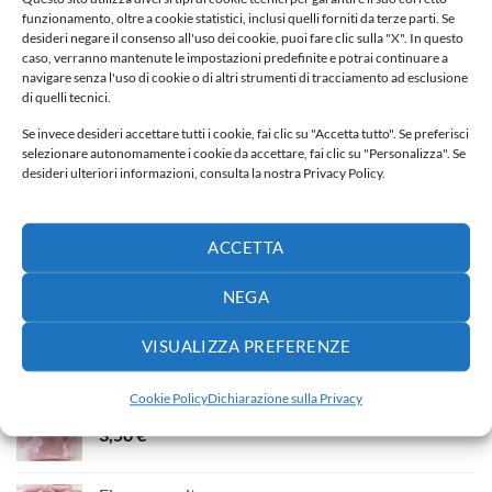
funzionamento, oltre a cookie statistici, inclusi quelli forniti da terze parti. Se
desideri negare il consenso all'uso dei cookie, puoi fare clic sulla "X". In questo
Fiocco nascita
caso, verranno mantenute le impostazioni predefinite e potrai continuare a
navigare senza l'uso di cookie o di altri strumenti di tracciamento ad esclusione
65,00
€
di quelli tecnici.
Se invece desideri accettare tutti i cookie, fai clic su "Accetta tutto". Se preferisci
Fiocco nascita
selezionare autonomamente i cookie da accettare, fai clic su "Personalizza". Se
140,00
€
desideri ulteriori informazioni, consulta la nostra Privacy Policy.
Lenzuola carrozzina lettino
ACCETTA
Fascia
65,00
€
-
110,00
€
di
NEGA
prezzo:
da
PIÙ VENDUTI
VISUALIZZA PREFERENZE
65,00 €
a
110,00 €
Cookie Policy
Dichiarazione sulla Privacy
Porta confetti
3,50
€