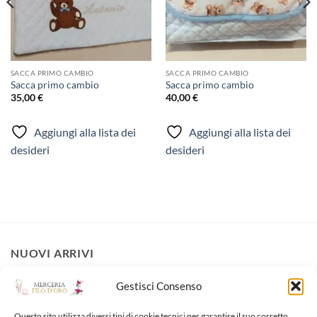
SACCA PRIMO CAMBIO
SACCA PRIMO CAMBIO
Sacca primo cambio
Sacca primo cambio
35,00
€
40,00
€
Aggiungi alla lista dei
Aggiungi alla lista dei
desideri
desideri
NUOVI ARRIVI
Gestisci Consenso
Fiocco nascita
30,00
€
Questo sito utilizza diversi tipi di cookie tecnici per garantire il suo corretto