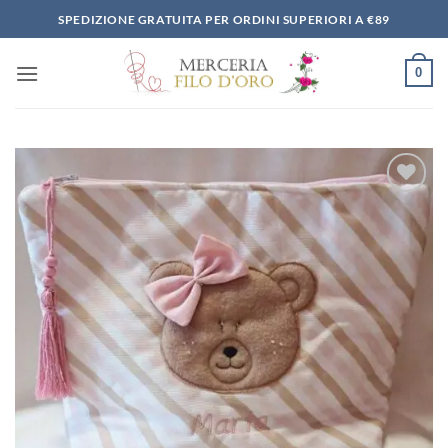
Salta
SPEDIZIONE GRATUITA PER ORDINI SUPERIORI A €89
ai
contenuti
0
Aggiungi
alla lista
dei
desideri