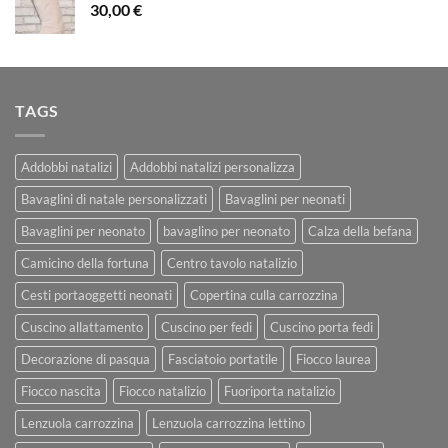
30,00
€
TAGS
Addobbi natalizi
Addobbi natalizi personalizza
Bavaglini di natale personalizzati
Bavaglini per neonati
Bavaglini per neonato
bavaglino per neonato
Calza della befana
Camicino della fortuna
Centro tavolo natalizio
Cesti portaoggetti neonati
Copertina culla carrozzina
Cuscino allattamento
Cuscino per fedi
Cuscino porta fedi
Decorazione di pasqua
Fasciatoio portatile
Fiocco laurea
Fiocco nascita
Fiocco natalizio
Fuoriporta natalizio
Lenzuola carrozzina
Lenzuola carrozzina lettino